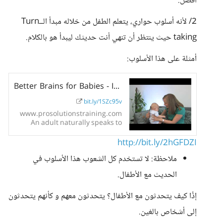
أفضل.
2/ لأنه أسلوب حواري، يتعلم الطفل من خلاله مبدأ الــTurn
taking حيث ينتظر أن تنهي أنت حديثك ليبدأ هو بالكلام.
أمثلة على هذا الأسلوب:
Better Brains for Babies - Infant-Directed Speech
bit.ly/1SZc95v
www.prosolutionstraining.com
An adult naturally speaks to
babies in ways that help them
learn language more easily. The
http://bit.ly/2hGFDZI
use of a higher pitch than the
ملاحظة: لا تستخدم كل الشعوب هذا الأسلوب في
normal...
الحديث مع الأطفال.
إذُا كيف يتحدثون مع الأطفال؟ يتحدثون معهم و كأنهم يتحدثون
إلى أشخاص بالغين.