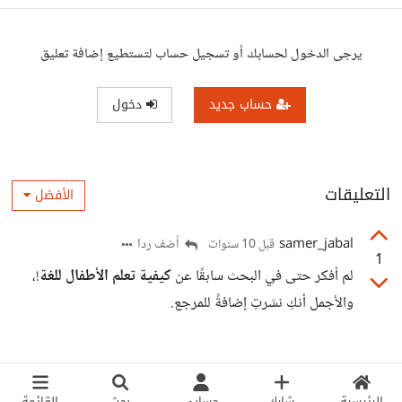
يرجى الدخول لحسابك أو تسجيل حساب لتستطيع إضافة تعليق
حساب جديد
دخول
التعليقات
الأفضل
samer_jabal
أضف ردا
قبل 10 سنوات
1
لم أفكر حتى في البحث سابقًا عن
كيفية تعلم الأطفال للغة
!،
والأجمل أنكِ نشرتِ إضافةً للمرجع.
الرئيسية
شارك
حسابي
بحث
القائمة