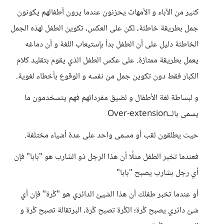
كثير من الآباء و الأمهات يحزنون عندما يرون أطفالهم يكونون
جمل بطريقة خاطئة، لكن على العكس، تكوين الطفل لهذه الجمل
الخاطئة دليل على أن الطفل بدأ بإستيعاب اللغة و أن دماغه
يعمل بطريقة ممتازة. على عكس الطفل الذي يقوم بتقليد كلام
الكبار فقط دون تكوين جمل من نفسه و الوقوع بأخطاء لغوية.
و لبساطة لغة الأطفال و لضيق مفرداتهم فهم يتسخدمون ما
يسمى بالــOver-extension
حيث يطلقون لقب أو مسمى واحد على عدة أشياء مختلفة.
فعندما تخبر الطفل مثلًا أن هذا الرجل ذو الشارب هو "بابا" فإن
أي رجل بشارب يصبح "بابا"
أو عندما تخبر طفلك أن هذا الشيئ الدائري هو "كُرة" فإن أي
شئ دائري يصبح كُرة؛ الكُرة تصبح كُرة، البرتقالة تصبح كُرة و