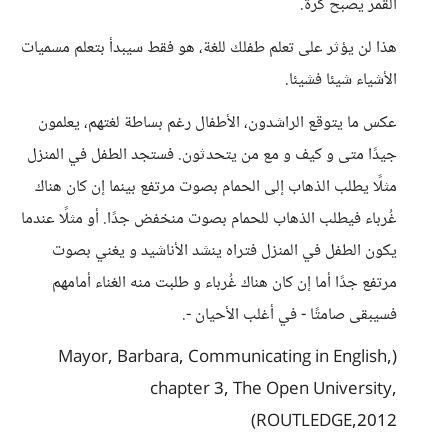
القمر يصبح كُرة.
هذا لن يؤثر على تعلم طفلك للغة، هو فقط سيبدأ بتعلم مسميات
الأشياء شيئا فشيئا.
عكس ما يتوقع الراشدون، الأطفال رغم بساطة لغتهم، يعلمون
جيدًا متى و كيف و مع من يتحدثون. فستجد الطفل في المنزل
مثلًا يطلب الذهاب إلى الحمام بصوت مرتفع بينما إن كان هناك
غُرباء فيطلب الذهاب للحمام بصوت منخفض جدًا. أو مثلًا عندما
يكون الطفل في المنزل فتراه ينشد الأناشيد و يغني بصوت
مرتفع جدًا أما إن كان هناك غُرباء و طلبت منه الغناء أمامهم
فسيبقى صامتًا - في أغلب الأحيان -.
(Mayor, Barbara, Communicating in English,
chapter 3, The Open University,
ROUTLEDGE,2012)