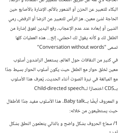
الحاجة لأي لغة عن طريق الضحك للتعبير عن السعادة و الرضا،
البكاء للتعبير عن الحزن أو الشعور بالألم، الإشارة بالأصابع حين
الحاجة لشئ معين، هز الرأس للتعبير عن الرضا أو الرفض، رمي
الشيئ أو إبعاده عند عدم الإعجاب، رفع اليدين لفوق إشارة من
الطفل لك و كأنه يقول لك احملني، إلخ... هذه العمليات كلها
تسمى "Conversation without words"
في كثير من الثقافات حول العالم، يستعمل الراشدون أسلوب
معين لخلق حوار مع الطفل حيث يكون أسلوب الحوار بسيط جدًا
مع المبالغة في نبرة الصوت أثناء الحديث، يُعرف هذا الأسلوب
بــCDS اختصارًا لــChild-directed speech
و المعروف أيضًا بــBaby talk. هذا الأسلوب مفيد جدًا للأطفال
حيث يستطيعون من خلاله:
1/ سماع الحروف بشكل واضح و بالتالي يتعلمون النطق بشكل