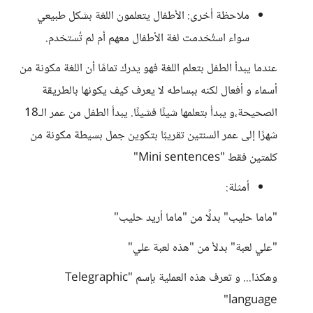
ملاحظة أخرى: الأطفال يتعلمون اللغة بشكل طبيعي
سواء استُخدمت لغة الأطفال معهم أم لم تُستخدم.
عندما يبدأ الطفل بتعلم اللغة فهو يدرك تمامًا أن اللغة مكونة من
أسماء و أفعال لكنه ببساطه لا يعرف كيف يكونها بالطريقة
الصحيحة،و يبدأ بتعلمها شيئًا فشيئًا. يبدأ الطفل من عمر الـ18
شهرًا إلى عمر السنتين تقريبًا بتكوين جمل بسيطة مكونة من
كلمتين فقط "Mini sentences"
أمثلة:
"ماما حليب" بدلًا من "ماما أريد حليب"
"علي لعبة" بدلأ من "هذه لعبة علي"
وهكذا... و تعرف هذه العملية بإسم "Telegraphic
language"