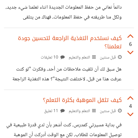
البيئة ساعدني على استعادة الطاقة والتركيز، الأمر لا يتعلق
دائماً نعاني من حفظ المعلومات الجديدة اثناء تعلمنا شيء جديد،
بالمكان فقط لكن يمكن أيضاً تغيير وضعية الجلوس اثناء الدراسة.
ولكل منا طريقته في حفظ المعلومات، فهناك من يتلقى
​اخبرني كيف يمكنك التغلب على الضغط الناتج عن التعلم؟
المعلومات الجديدة بتسجيلها ثم ترديدها حتى يحفظها، وهناك
من يكتفي بفهمها ثم يعبر عنها بطريقته الخاصة. لكن من وجهة
كيف نستخدم التغذية الراجعة لتحسين جودة
6
تعلمنا؟
نظري لحفظ المعلومات الجديدة هو الاستعانة بجميع الحواس
لتلقي المعلومة. على سبيل المثال، لكي أفهم ما هو التفاعل
قبل سنتين
التعلم والتعليم
10 تعليقات
الكيمياء قمت بعمل تجربة بوضع عنصر الصوديوم في الماء، مما
هل سبق لك أن تلقيت ملاحظات من أحد، وفكرت "لو كنت
نتج عنه فرقعه وصعود غاز الهيدروجين. وهنا استخدمت كل
عرفت هذا من قبل، لاختلفت النتيجة"؟ هذه التغذية الراجعة
حاسة لتلقي المعلومة مثل: -
التي اتحدث عنها. بعد أن انتهي من شرح الدرس داخل الفصل،
أحب أن اختبر الطلاب​ في مقدار فهمهم للدرس، حتى اتمكن من
كيف تثقل الموهبة بكثرة التعلم؟
4
معرفة الأخطاء لديهم وتصحيحها. لذا يمكن القول أن التغذية
قبل سنتين
التعلم والتعليم
11 تعليق
الراجعة هي معلومات تقدم للمتعلم لمعرفة تقدمه التعليمي،
في بداية مسيرتي كمدرس، كنت أشعر بأن لدي قدرة طبيعية في
ومعرفة نقاط الضعف لمحاولة علاجها، ونقاط القوة لتطويرها.
توصيل المعلومات للطلاب، لكن مع الوقت أدركت أن الموهبة