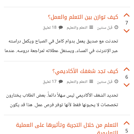
كيف تستخدم أنت التغذية الراجعة لتحسن من جودة تعلمك؟
وحدها لا تكفي​، كنت بحاجة إلى تعلم استراتيجيات تعلم جديدة
وفهم جيد لمتطلبات الطلاب المختلفة. كنت أرى زميل لي لم يكن
كيف توازن بين التعلم والعمل؟
7
يمتلك نفس الموهبة التي لدي، لكنه استمر في التعلم وبمرور
قبل سنتين
التعلم والتعليم
18 تعليق
الوقت تفوق عليّ في الكثير من النقاط. فما رأيك؟ هل ترى أن
تحدثت مع صديق يعمل بدوام كامل في الصباح ويكمل دراسته
التعلم يعزز الموهبة؟ أم أن الموهبة تكفي؟
عبر الإنترنت في المساء، ويستغل عطلاته لمراجعة دروسه. عندما
سألته عن كيفية تنظيم وقته دون أن يشعر بالضغط، خاصة أنه لا
يحصل على يوم راحة ويستغل حتى الإجازات للدراسة، لم أحصل
كيف تجد شغفك الأكاديمي؟
6
منه على إجابة واضحة. لذا أود أن أسمع آرائكم، كيف توازنون
قبل سنتين
التعلم والتعليم
17 تعليق
أنتم بين العمل والدراسة؟ هل لديكم استراتيجيات أو تجارب
تحديد الشغف الأكاديمي ليس سهلاً دائماً. بعض الطلاب يختارون
نجحت في مساعدتكم على الجمع بين الاثنين؟
تخصصات لا يحبونها فقط لأنها توفر فرص عمل. هذا قد يكون
اختيار منطقي لتأمين مستقبلهم، لكن هل يستحق التضحية
بشيء تحب فعله؟ الشغف قد لا يأتي بسرعة، قد تحتاج إلى
التعلم من خلال التجربة وتأثيرها على العملية
5
التعليمية
تجربة مجالات متعددة قبل أن تجد ما يناسبك. ولكن إذا التحقت