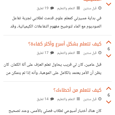
بتخصص لا تحبه، هل تتركه؟ الأمر يعتمد على مدى تأثيره على
قبل سنتين
التعلم والتعليم
19 تعليق
حياتك. قد يكون من الأفضل محاولة تكييف ميولك داخل نفس
في بداية مسيرتي كمعلم علوم، قدمت لطلابي تجربة تفاعل
المجال، أو استكشاف فرص بديلة خارج التعلم الأكاديمي. لذا
الصوديوم مع الماء لتوضيح مفهوم التفاعلات الكيميائية، وقد
تفاعل الطلاب مع التجربة بشكل جيد، ولم يجد أحد صعوبة في
فهم المفهوم من خلال المشاهدة المباشرة للتجربة. التجارب
كيف تتعلم بشكل أسرع وأكثر كفاءة؟
6
برأيي، تمنح الطلاب فرصة لاستكشاف المفاهيم بأنفسهم، وتجعل
قبل سنتين
التعلم والتعليم
17 تعليق
التعلم أكثر فهماً وربطه بالواقع. كيف كانت تجربتكم مع التعلم من
قبل عامين، كان لي قريب يحاول تعلم العزف على آلة الكمان. كان
خلال التجربة؟ هل أثرت على فهمكم للمواضيع بشكل أفضل؟
يظن أن الأمر يعتمد بالكامل على الموهبة، وأنه إذا لم يتمكن من
التعلم بسرعة، فهذا يعني أنه ليس موهوباً. لكن بعد محاولات
متكررة، بدأ يفهم أن السر لم يكن في الموهبة الفطرية، بل في
كيف تتعلم من أخطاءك؟
6
كيفية تقسيم المهام الصعبة إلى أجزاء أصغر والتركيز على كل
قبل سنتين
التعلم والتعليم
14 تعليق
جزء على حدة. هنا بدأ بالتحسن تدريجياً. لذا هل فعلاً التعلم
كان هناك أختبار أسبوعي لطلاب فصلي بالأمس، وعند تصحيح
السريع يعتمد على الموهبة فقط؟ أم أن هناك عوامل أخرى، مثل