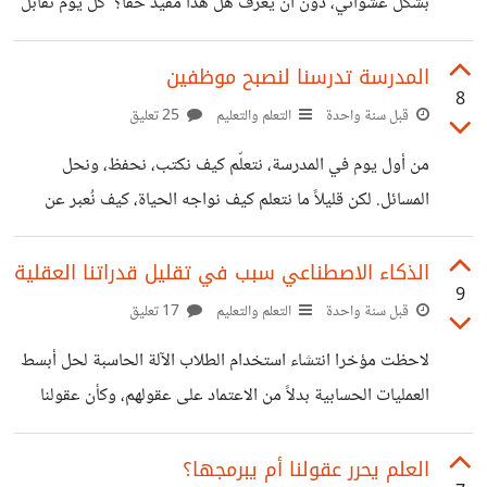
بشكل عشوائي، دون أن يعرف هل هذا مفيد حقاً؟ كل يوم نقابل
إعلانات لدورات، ونصائح متضاربة من أشخاص نجحوا بطرق
مختلفة. وعند محاولة تقليدهم نجد أن ما تعلموه ليصبحوا
المدرسة تدرسنا لنصبح موظفين
8
ناجحين غير مناسب مع إحتياجتنا. على سبيل المثال شخص
قبل سنة واحدة
التعلم والتعليم
25 تعليق
يعمل في مجال التعليم، ويريد تطوير نفسه. هل عليه أن يتعلم
من أول يوم في المدرسة، نتعلّم كيف نكتب، نحفظ، ونحل
البرمجة لأنها مطلوبة في سوق العمل؟ أم أن يركز على
المسائل. لكن قليلاً ما نتعلم كيف نواجه الحياة، كيف نُعبر عن
استراتيجيات التدريس، وإدارة الصف، والتواصل الجيد؟ برأيك،
أفكارنا، أو كيف نكتشف ما نُحب وما نريد. أغلب المناهج تجهزنا
كيف يمكن للإنسان
لنكون موظفين: نلتزم بالمواعيد، ننجز المطلوب، ونتبع التعليمات.
الذكاء الاصطناعي سبب في تقليل قدراتنا العقلية
9
لكن الحياة أكبر من وظيفة... الحياة تحتاج إلى من يفكر، يبدع،
قبل سنة واحدة
التعلم والتعليم
17 تعليق
ويبحث عن طريقه الخاص. لذا هل تعتقد أن المدرسة تساعدنا
لاحظت مؤخرا انتشاء استخدام الطلاب الآلة الحاسبة لحل أبسط
على كيف نعيش، أم كيف نعمل؟
العمليات الحسابية بدلاً من الاعتماد على عقولهم، وكأن عقولنا
بدأت تستقيل من أداء مهامها الأساسية. وما الحاسبة إلا البداية...
فاليوم، تتولى برامج الذكاء الاصطناعي صياغة الكلمات، اقتراح
العلم يحرر عقولنا أم يبرمجها؟