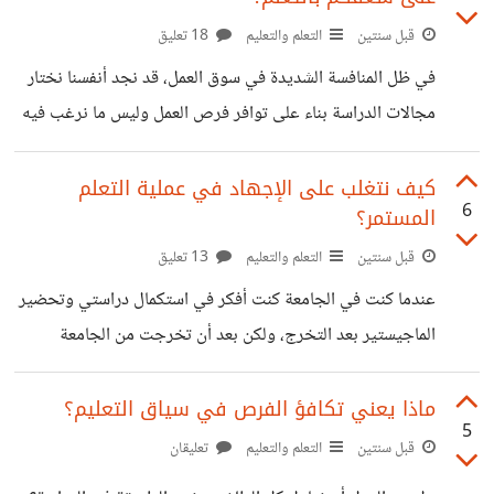
التحديات النفسية ناشئة عن ضغط المناهج والكثافة لذلك يجب
قبل سنتين
التعلم والتعليم
18 تعليق
على المعلم التعديل على أساليب التدريس للتخفيف عن الطالب
في ظل المنافسة الشديدة في سوق العمل، قد نجد أنفسنا نختار
مثل التخفيف على الواجبات والتحدث مع الطلاب أكثر مرونة.
مجالات الدراسة بناء على توافر فرص العمل وليس ما نرغب فيه
في حين يستدل الآخرون
حقا. وهذا يؤدي إلى الحاجة إلى التفكير في مستقبلنا المهني
والمالي على حساب أحلامنا الشخصية واهتماماتنا في مجالات
كيف نتغلب على الإجهاد في عملية التعلم
6
المستمر؟
الدراسة، والتي قد تبقينا بعيد عن هذه المجالات التي نرغب في
دراستها. فهل يجب علينا اختيار الأمان الوظيفي على الشغف
قبل سنتين
التعلم والتعليم
13 تعليق
الدراسي؟
عندما كنت في الجامعة كنت أفكر في استكمال دراستي وتحضير
الماجيستير بعد التخرج، ولكن بعد أن تخرجت من الجامعة
اكتشفت أنني قد أصبت بالإجهاد ولا أرغب باستكمال التعليم، على
الرغم من أنني أجد نفسي أتساءل: هل استكفيت من التعليم حقا؟
ماذا يعني تكافؤ الفرص في سياق التعليم؟
5
لكن في الحقيقة لا أعتقد أنني استكفيت بل أرغب بتعلم المزيد،
قبل سنتين
التعلم والتعليم
تعليقان
وبالفعل أفكر في التقديم على استكمال الماجيستير في العام