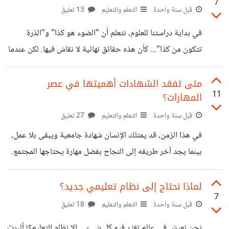
7
الأفكار، بل وأحياناً اتخاذ القرار بدلاً منا. وشيئاً فشيئاً، نُسلم عقولنا
قبل سنة واحدة
التعلم والتعليم
13 تعليق
لأدوات التفكير والتحليل، من أجل إراحة العقل. لكن هل هذا
في بداية دراستنا للعلوم، نتعلم أن "الضوء هو كذا" و"الذرة
"الارتياح العقلي" خطوة نحو ضمور قدراتنا العقلية، وفقدان
تتكون من كذا"... كأن هذه حقائق نهائية لا نقاش فيها. لكن عندما
القدرة على التفكير النقدي والإبداعي؟
ننظر إلى التاريخ العلمي، نكتشف أمر مختلف تماماً. قديماً، اعتقد
العلماء أن الضوء جسيم مادي. ثم قالوا: لا، إنه موجة. ثم جاء
متى تفقد الشهادات أهميتها في عصر
11
المهارات؟
بلانك وأينشتاين وقالا: الضوء طاقة على شكل فوتونات. واليوم،
نعلم أن الضوء يمكن أن يتصرف كموجة أو جسيم حسب طريقة
قبل سنة واحدة
التعلم والتعليم
27 تعليق
الرصد. بل وتمكن العلماء من إبطاء الضوء، بل وحتى "إيقافه
في هذا الزمن، قد يمتلك الإنسان شهادة جامعية ويبقى بلا عمل،
مؤقتاً" في ظروف خاصة جداً. فإذا
بينما يجد آخر طريقه إلى النجاح بفضل مهارة يحتاجها المجتمع.
فكثير من الناس اليوم لا يسألون عن المؤهل، بل يسألون: "هل
تستطيع إنجاز هذا العمل؟". كما أصبحنا نرى أشخاص يعملون من
لماذا نحتاج إلى نظام تعليمي جديد؟
7
المنزل، أو يقدمون خدماتهم عبر الإنترنت، ويكسبون رزقهم
قبل سنة واحدة
التعلم والتعليم
18 تعليق
بفضل مهارة تعلموها بأنفسهم، لا من شهادة حصلوا عليها. هذا لا
نحن نعيش في عالم تغيّر فيه كل شيء… إلا نظام التعليم؟! ألبرت