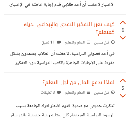
الأختبار لاحظت أن أحد طلابي قدم إجابة خاطئة في الإختبار،
الصبر، والتكرار،
وعندما ناقشنا كيف توصل إلى تلك الإجابة، اكتشفنا أنه كان يفكر
بطريقة إبداعية ولكن في الاتجاه الخطأ والتي قادته إلى هذة
كيف تعزز التفكير النقدي والإبداعي لديك
6
كمتعلم؟
الإجابة. التعلم من الأخطاء لا يتعلق فقط بتصحيحها، بل بفهم ما
قادك إليها. هل تتفق أن تحليل الخطأ أهم من مجرد تجنبه في
قبل سنتين
التعلم والتعليم
11 تعليق
المستقبل؟ وكيف يمكنك التعلم من أخطاءك؟
في أحد فصولي الدراسية، لاحظت أن الطلاب يعتمدون بشكل
مفرط على الإجابات الجاهزة بالكتب الدراسية دون التفكير
النقدي. لتغيير ذلك، طرحت عليهم سؤالاً مفتوحاً يتطلب تحليل
وجهات نظر متعددة حول قضية بيئية. الأسئلة المفتوحة دفعتهم
لماذا ندفع المال من أجل التعلم؟
5
للنقاش واستخدام الخيال لحل المشكلة. وركزت على توجيه
قبل سنتين
التعلم والتعليم
8 تعليقات
النقاش بأسئلة محفزة مثل "ماذا لو...؟" و"لماذا تعتقد ذلك؟".
تذكرت حديثي مع صديق قديم اضطر لترك الجامعة بسبب
هذه الاستراتيجية فتحت عيونهم على أهمية التفكير النقدي
الرسوم الدراسية المرتفعة. كان يمتلك رغبة حقيقية بالدراسة،
والإبداعي. من وجهة نظرك، كيف تعزز التفكير النقدي والإبداعي
لكن تكلفة التعليم كانت أكبر من طاقته. هنا بدأ التساؤل: لماذا
لديك كمتعلم؟