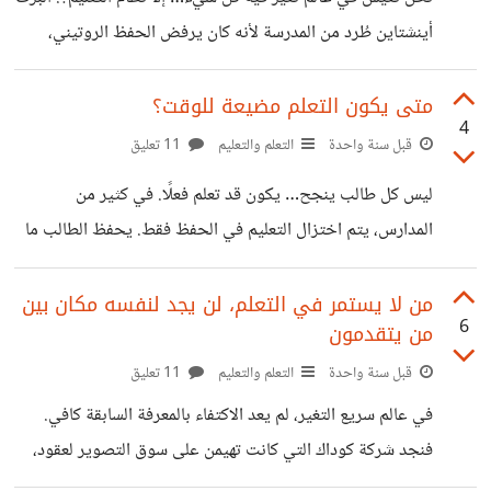
يعني أن الشهادات بلا قيمة، لكنها لم تعد كافية وحدها. برأيك، ما
أينشتاين طُرد من المدرسة لأنه كان يرفض الحفظ الروتيني،
الذي يجب أن نعتمد عليه اليوم لبناء
وكان يحب طرح أسئلة تتحدى المعلمين. ستيف جوبز ترك
الجامعة لأنه لم يجد فيها ما يلبي فضوله الحقيقي، ومع ذلك غيّر
متى يكون التعلم مضيعة للوقت؟
4
العالم بالتكنولوجيا التي أبدعها. إذا كان نظام التعليم يضيّع أمثال
قبل سنة واحدة
التعلم والتعليم
11 تعليق
هؤلاء، فماذا عن آلاف العقول التي لا تجد فرصة للتعبير عن
ليس كل طالب ينجح… يكون قد تعلم فعلًا. في كثير من
نفسها؟! لذا فالسؤال الحقيقي هل نظام التعليم ما زال يؤدي دوره
المدارس، يتم اختزال التعليم في الحفظ فقط. يحفظ الطالب ما
فعلاً؟ أم بحاجة إلى التغيير؟
يُملى عليه، يكرره في الامتحان، ويحصل على درجة عالية. لكن
حين يُسأل بطريقة مختلفة، أو يُطلب منه أن يطبق ما تعلمه، لا
من لا يستمر في التعلم، لن يجد لنفسه مكان بين
6
من يتقدمون
يعرف أن يجيب. مثلاً، في درس "الضغط الجوي"، يُطلب من
الطالب أن يحفظ التعريف: "الضغط الجوي هو وزن عمود الهواء
قبل سنة واحدة
التعلم والتعليم
11 تعليق
المؤثر على وحدة المساحات من سطح الأرض." الطالب يحفظ
في عالم سريع التغير، لم يعد الاكتفاء بالمعرفة السابقة كافي.
الجملة كما هي، يكتبها بشكل صحيح في الامتحان،
فنجد شركة كوداك التي كانت تهيمن على سوق التصوير لعقود،
ثم تجاهلت التحول الرقمي وظنت أن نجاحها الأبدي مضمون،