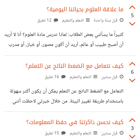
ومن ثم وجدت نفسها خارج المنافسة، بينما تجاوزتها شركات
ما علاقة العلوم بحياتنا اليومية؟
5
بدأت من الصفر، فقط لأنها واكبت التعلم والتطور. الأمر نفسه
قبل سنة واحدة
التعلم والتعليم
12 تعليق
ينطبق على الأفراد، ما نتقنه اليوم قد لا يكون ذا قيمة غداً، ومن
كثيراً ما يسألني بعض الطلاب: لماذا ندرس مادة العلوم؟ أنا لا أريد
يرفض التعلّم المستمر، يختار أن يبقى في الخلف بينما يتقدّم
أن أصبح طبيب أو عالم، أريد أن أكون مصور، أو خباز، أو مدرب
الآخرون خاصة أننا أصبحنا في عالم تستبدل فيه المهارات
رياضي. وأقول لهم دائمًا إن العلوم ليست مختصة على من يعمل
في المختبرات، بل تدخل في تفاصيل الحياة والمهن أكثر مما
كيف نتعامل مع الضغط الناتج عن التعلم؟
6
نتخيل. المصور يحتاج إلى فهم مبادئ الفيزياء مثل الضوء
قبل سنتين
التعلم والتعليم
16 تعليق
والعدسات وانعكاس الأشعة للحصول على صورة واضحة وزاوية
التعامل مع الضغط الناتج عن التعلم يمكن أن يكون أكثر سهولة
مناسبة. الخباز يعتمد في عمله على الكيمياء، فهو يتعامل مع
باستخدام طريقة تغيير البيئة. من خلال خبرتي لاحظت أنني
تفاعلات الخميرة والحرارة وخلط المكونات لإنتاج طعام
عندما أتعلم في نفس المكان لفترات طويلة أشعر بالتوتر وفقدان
التركيز. لذا في إحدى المرات قررت تغيير المكان الذي أدرس فيه
كيف نحسن ذاكرتنا في حفظ المعلومات؟
3
وانتقلت إلى مكان هادئ خارج المنزل، هذا التغيير البسيط في
قبل سنتين
التعلم والتعليم
15 تعليق