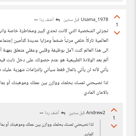
Usama_1978
أضف ردا
قبل سنتين
1
تجرتي الشخصية التي كانت تحدي كبير ومخاطرة خاصة واني
العالمية تاركاً خلفي مرتباً ضخماً ومزايا عديدة كتأمين إج
الى هذا العالم كنت ا‘مل بوظيفة وقلبي وعقلي متعلق بمهنة أخرى
ألم بعد الولادة الطبيعية هو عدم حصولك على دخل ثابت فيصبح
يأتي لأنه لن يأتي بالمال فقط سيأتي بإلتزامات شهرية عليك د
لذا نصيحتي تمسك بحلمك ووازن بين عملك وموهبتك أو بما 
بالامان المادي
Andrew2
أضف ردا
قبل سنتين
1
لذا نصيحتي تمسك بحلمك ووازن بين عملك وموهبتك أو بما ت
المادي