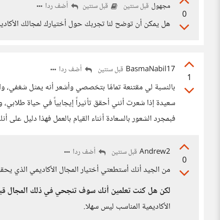
مجهول
أضف ردا
قبل سنتين
قبل سنتين
0
هل يمكن أن توضح لنا تجربك حول أختيارك لمجالك الأكادي
BasmaNabil17
أضف ردا
قبل سنتين
1
بالنسبة لي مقتنعة تمامًا بتخصصي وأشعر أنه يمثل شغفي، و
سعيدة إذا شعرت أنني أحقق تأثيراً إيجابياً في حياة طلابي، وه
فبمجرد الشعور بالسعادة أثناء القيام بالعمل فهذا دليل عل
Andrew2
أضف ردا
قبل سنتين
0
من الجيد أنك أستطعتي أختيار المجال الأكاديمي الذي يح
لكن هل كنت تعلمين أنك سوف تنجحي في ذلك المجال قب
الأكاديمية المناسب ليس سهلا.