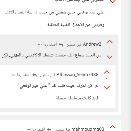
على غير توقعي حقق شغفي من حيث دراسة النقد والادب
وقربني من الاعمال الفنية المتقنة
Andrew2
أضف ردا
قبل سنتين
1
من الجيد سماع أنك حققت شغفك الاكاديمي والمهني، لكن 
Alhassan_Selim7488
أضف ردا
قبل سنتين
1
لم اكن اعرف حيث قلت لك " علي غير توقعي"
فقد كانت مصادفة جميلة
mahmoudmq03
أضف ردا
قبل سنتين