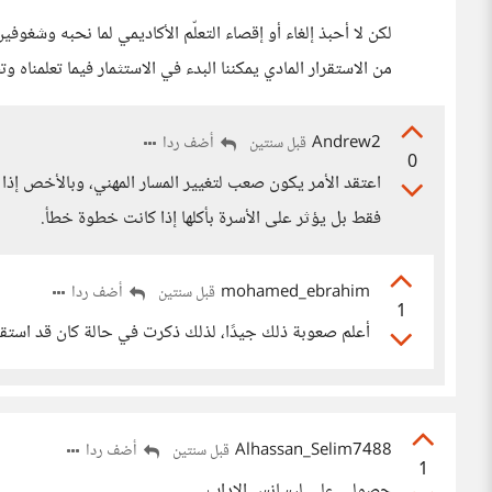
لكن لا أحبذ إلغاء أو إقصاء التعلّم الأكاديمي لما نحبه وشغوف
من الاستقرار المادي يمكننا البدء في الاستثمار فيما تعلمناه وت
Andrew2
أضف ردا
قبل سنتين
0
اعتقد الأمر يكون صعب لتغيير المسار المهني، وبالأخص إذا 
فقط بل يؤثر على الأسرة بأكلها إذا كانت خطوة خطأ.
mohamed_ebrahim
أضف ردا
قبل سنتين
1
أعلم صعوبة ذلك جيدًا، لذلك ذكرت في حالة كان قد استقرّ 
Alhassan_Selim7488
أضف ردا
قبل سنتين
1
حصولي علي ليسانس الاداب