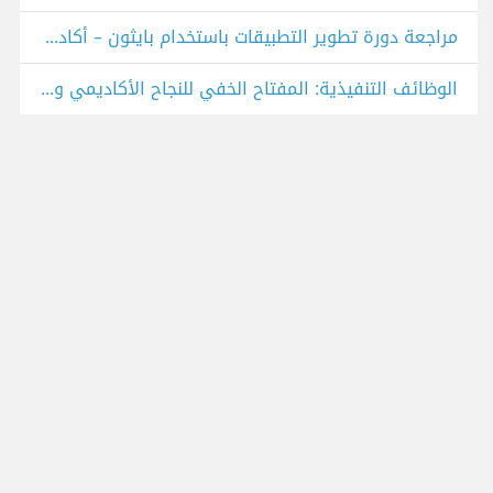
مراجعة دورة تطوير التطبيقات باستخدام بايثون – أكاديمية حسوب
الوظائف التنفيذية: المفتاح الخفي للنجاح الأكاديمي والسلوكي