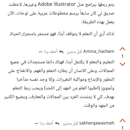
يتم ربطها ببرامج مثل Adobe Illustrator وغيرها، لاحظت
صديق لي كان سابقاً يرسم مخطوطات عربية على لوحات، الآن
يعمل بهذه الطريقة.
لذلك أرى أن التعلم لا يتوقف أبدًا، فهو مستمر باستمرار الحياة.
Amina_hachem
أضف ردا
قبل سنتين
1
التعليم والتعلم لا يكتمل أبدا، فهناك دائما مستجدات في جميع
المجالات، وعلى الانسان أن يطارد التعلم والفهم، والانفتاح على
التطور والإبداع ومواكبة التغيرات، وإلا وجد نفسه متأخرا
وتُجووِز (اطلبوا العلم من المهد إلى اللحد) ويجب ربط التعلم
بهدف، كي لا يتشتت الفرد بين المجالات والمعارف، ويضيع الكثير
من الجهد والوقت.
sakherqawasmeh
أضف ردا
قبل سنتين
1