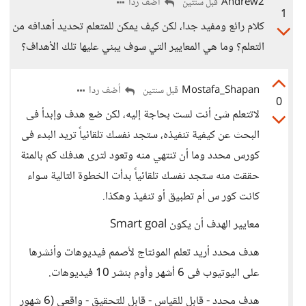
Andrew2
أضف ردا
قبل سنتين
1
كلام رائع ومفيد جدا، لكن كيف يمكن للمتعلم تحديد أهدافه من
التعلم؟ وما هي المعايير التي سوف يبني عليها تلك الأهداف؟
Mostafa_Shapan
أضف ردا
قبل سنتين
0
لاتتعلم شئ أنت لست بحاجة إليه، لكن ضع هدف وإبدأ فى
البحث عن كيفية تنفيذه، ستجد نفسك تلقائياً تريد البدء فى
كورس محدد وما أن تنتهي منه وتعود لترى هدفك كم بالمئة
حققت منه ستجد نفسك تلقائياً بدأت الخطوة التالية سواء
كانت كور س أم تطبيق أو تنفيذ وهكذا.
معايير الهدف أن يكون Smart goal
هدف محدد أريد تعلم المونتاج لأصمم فيديوهات وأنشرها
على اليوتيوب فى 6 أشهر وأوم بنشر 10 فيديوهات.
هدف محدد - قابل للقياس - قابل للتحقيق - واقعي (6 شهور