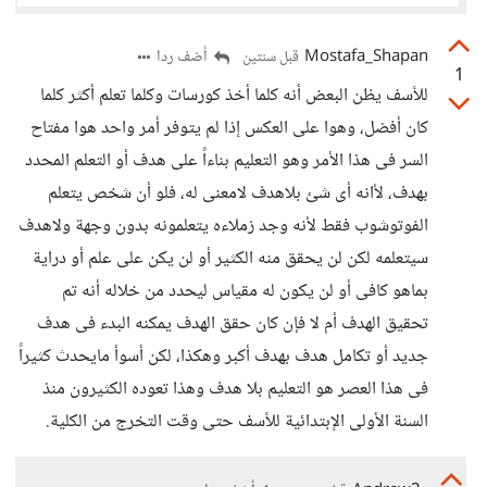
Mostafa_Shapan
أضف ردا
قبل سنتين
1
للأسف يظن البعض أنه كلما أخذ كورسات وكلما تعلم أكثر كلما
كان أفضل، وهوا على العكس إذا لم يتوفر أمر واحد هوا مفتاح
السر فى هذا الأمر وهو التعليم بناءاً على هدف أو التعلم المحدد
بهدف، لأانه أى شئ بلاهدف لامعنى له، فلو أن شخص يتعلم
الفوتوشوب فقط لأنه وجد زملاءه يتعلمونه بدون وجهة ولاهدف
سيتعلمه لكن لن يحقق منه الكثير أو لن يكن على علم أو دراية
بماهو كافى أو لن يكون له مقياس ليحدد من خلاله أنه تم
تحقيق الهدف أم لا فإن كان حقق الهدف يمكنه البدء فى هدف
جديد أو تكامل هدف بهدف أكبر وهكذا، لكن أسوأ مايحدث كثيراً
فى هذا العصر هو التعليم بلا هدف وهذا تعوده الكثيرون منذ
السنة الأولى الإبتدائية للأسف حتى وقت التخرج من الكلية.