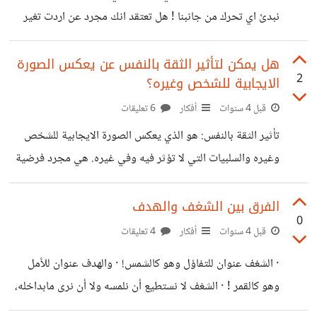
نبدئ اي تحرك من جانبنا ! هل تعتقد انك مجرد عن اردت تغير
من حياتك ستاتيك الفكرة ؟ المشكلات : تعتبر المشكلات التي
تواجهنا في حياتنا مصدرا مهم جدا لتزويدنا بالأفكار التي يمكن
هل يمكن لتأثير الثقة بالنفس عن يعكس الصورة
2
الايجابية للشخص وغيره؟
أن تغير الكثير في حياتنا وفي أعمالنا. التخطيط في المستقبل:
تفكير الإنسان في مستقبل عمله أو مستقبله الوظيفي أحد
قبل 4 سنوات
أفكار
6 تعليقات
الأشياء التي تأتي منها بأفكار ابتكارية متطورة. هل جربت المشي
تأثير الثقة بالنفس: هو الذي يعكس الصورة الايجابية للشخص
بقصد عن تفكر؟ تبدو فكرة رائعة لماذا
وغيره والسلبيات التي لا تؤثر فيه وفي غيره. هي مجرد فرضية
يمكنك تجربتها، او عدم الاعتراف بها لأنه مجرد فرضية . نعتبر
اننا في غرفة مظلمة ولدينا مصباح ومراءة، قمنا بتوجيه الضوء
الفرق بين الشغف والهدف
0
نحوها، سينعكس عليك الضوء وترى نفسك امام المراءة، وتأثير
قبل 4 سنوات
أفكار
4 تعليقات
الضوء على الغرفة، ولكن ماذا لو وجهنا ذلك الضوء نحو جدار
· الشغف عنوان للتفاؤل وهو كالشمس! · والهدف عنوان للأمل
الغرفة؟ لا ينعكس عليك الضوء وتأثيرها يكون محدد على جزء
وهو كالقمر ! · الشغف لا نستطيع أن نلمسه ولا أن نرى مابداخله،
من الجدار. هكذا هو تأثير الثقة بالنفس واذا اردت
ولكنه يؤثر فينا كالشمس اما الهدف نستطيع عن نراه ونرى