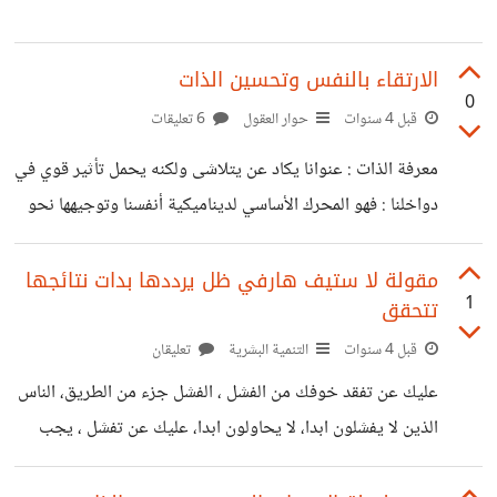
الارتقاء بالنفس وتحسين الذات
0
قبل 4 سنوات
حوار العقول
6 تعليقات
معرفة الذات : عنوانا يكاد عن يتلاشى ولكنه يحمل تأثير قوي في
دواخلنا : فهو المحرك الأساسي لديناميكية أنفسنا وتوجيهها نحو
التطور والتقدم والثبات. تقوية الذات يبدأ بمعرفة نقاط ضعفك
اولا ثم كتابة تلك النقاط وتحسينها بمعرفة أسبابها ومقوماتها .
مقولة لا ستيف هارفي ظل يرددها بدات نتائجها
1
تتحقق
قبل 4 سنوات
التنمية البشرية
تعليقان
عليك عن تفقد خوفك من الفشل ، الفشل جزء من الطريق، الناس
الذين لا يفشلون ابدا، لا يحاولون ابدا، عليك عن تفشل ، يجب
عليك فهمها بشكل خاطئ، للحصول عليها بشكل صحيح، لا تتعلم