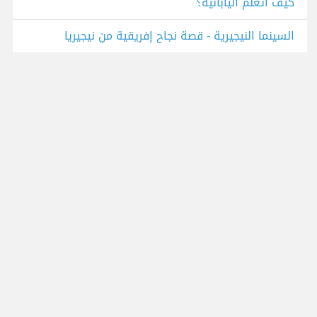
كيف أتعلَّم اليابانيَّة؟
السينما النيجيرية - قصة نجاح إفريقية من نيجيريا