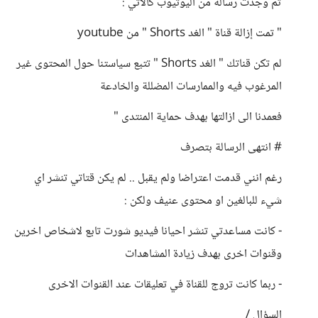
ثم وجدت رسالة من اليوتيوب كالآتي :
" تمت إزالة قناة " الغد Shorts " من youtube
لم تكن قناتك " الغد Shorts " تتبع سياستنا حول المحتوى غير
المرغوب فيه والممارسات المضللة والخادعة
فعمدنا الى ازالتها بهدف حماية المنتدى "
# انتهى الرسالة بتصرف
رغم انني قدمت اعتراضا ولم يقبل .. لم يكن قتاتي تنشر اي
شيء للبالغين او محتوى عنيف ولكن :
- كانت مساعدتي تنشر احيانا فيديو شورت تابع لاشخاص اخرين
وقنوات اخرى بهدف زيادة المشاهدات
- ربما كانت تروج للقناة في تعليقات عند القنوات الاخرى
السؤال /