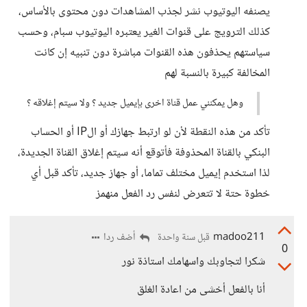
يصنفه اليوتيوب نشر لجذب المشاهدات دون محتوى بالأساس،
كذلك الترويج على قنوات الغير يعتبره اليوتيوب سبام، وحسب
سياستهم يحذفون هذه القنوات مباشرة دون تنبيه إن كانت
المخالفة كبيرة بالنسبة لهم
وهل يمكنني عمل قناة اخرى بإيميل جديد ؟ ولا سيتم إغلاقه ؟
تأكد من هذه النقطة لأن لو ارتبط جهازك أو الIP أو الحساب
البنكي بالقناة المحذوفة فأتوقع أنه سيتم إغلاق القناة الجديدة،
لذا استخدم إيميل مختلف تماما، أو جهاز جديد، تأكد قبل أي
خطوة حتة لا تتعرض لنفس رد الفعل منهمز
madoo211
أضف ردا
قبل سنة واحدة
0
شكرا لتجاوبك واسهامك استاذة نور
أنا بالفعل أخشى من اعادة الغلق