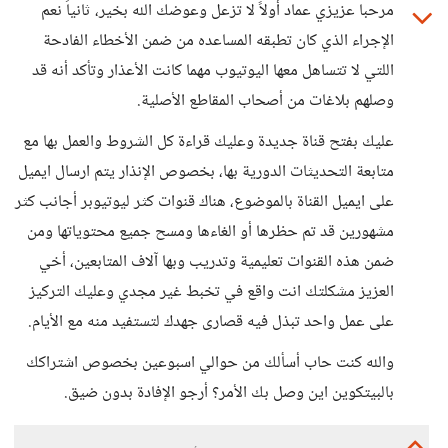
مرحبا عزيزي عماد أولاً لا تزعل وعوضك الله بخير، ثانياً نعم
الإجراء الذي كان تطبقه المساعده من ضمن الأخطاء الفادحة
اللتي لا تتساهل معها اليوتيوب مهما كانت الأعذار وتأكد أنه قد
وصلهم بلاغات من أصحاب المقاطع الأصلية.
عليك بفتح قناة جديدة وعليك قراءة كل الشروط والعمل بها مع
متابعة التحديثات الدورية بها، بخصوص الإنذار يتم ارسال ايميل
على ايميل القناة بالموضوع، هناك قنوات كثر ليوتيوبر أجانب كثر
مشهورين قد تم حظرها أو الغاءها ومسح جميع محتوياتها ومن
ضمن هذه القنوات تعليمية وتدريب وبها آلاف المتابعين، أخي
العزيز مشكلتك انت واقع في تخبط غير مجدي وعليك التركيز
على عمل واحد تبذل فيه قصارى جهدك لتستفيد منه مع الأيام.
والله كنت حاب أسألك من حوالي اسبوعين بخصوص اشتراكك
بالبيتكوين اين وصل بك الأمر؟ أرجو الإفادة بدون ضيق.