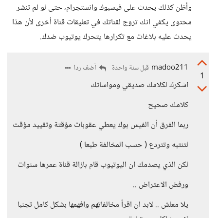
وأظن كذلك يحدث على فيسبوك وانستجرام، حتى لو لم تنشر
محتوى يكفي انك تروج لقناتك في تعليقات قناة أخرى لأن هذا
يحدث عليه بلاغات مع تكرارها يتحرك يوتيوب ضدك.
madoo211
أضف ردا
قبل سنة واحدة
1
اشكرك لكلامك صديقي ومواساتك
كلامك صحيح
ربما الفرق أن الفيس بوك يعطي عقوبات مؤقتة وتقييد مؤقت
لتنتبه وتتردع ( حسب المخالفة طبعا )
لكن الذي يصدمك ان اليوتيوب قام بازالة قناة عمرها سنوات
ورفض الاعتراض ..
يلا معلش .. لابد ان اقرأ مخالفاتهم وافهمها بشكل كامل تجنبا