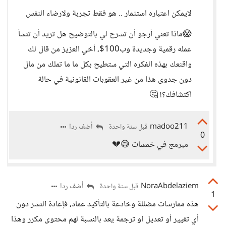
لايمكن اعتباره استثمار .. هو فقط تجربة ولارضاء النفس
😱ماذا تعني أرجو أن تشرح لي بالتوضيح هل تريد أن تنشأ
عمله رقمية وجديدة وب100$، أخي العزيز من قال لك
واقنعك بهذه الفكره التي ستطيح بكل ما ما تملك من مال
دون جدوى هذا من غير العقوبات القانونية في حالة
اكتشافك؟! 🤔
madoo211
أضف ردا
قبل سنة واحدة
0
مبرمج في خمسات 😅💔
NoraAbdelaziem
أضف ردا
قبل سنة واحدة
1
هذه ممارسات مضللة وخادعة بالتأكيد عماد، فإعادة النشر دون
أي تغيير أو تعديل او ترجمة يعد بالنسبة لهم محتوى مكرر وهذا