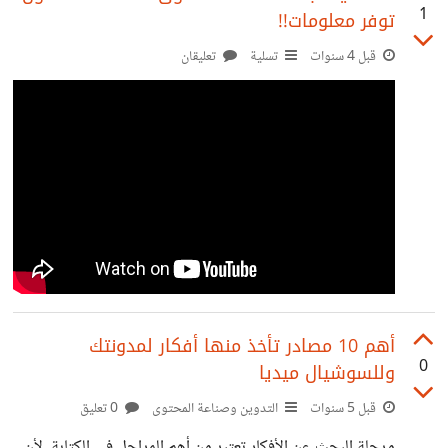
1
توفر معلومات!!
تخيله اسهل وبالتالي فهمنا له يكون أسرع. وهذا الذي يجعل
فيديو الموشن جرافيك من الأدوات الفعالة جدا في التسويق.
قبل 4 سنوات
تسلية
تعليقان
فمن خلال طريقة عرضه المميزة، ينجح في نقل الرسالة بصورة
مبسطة، لذا لا يحتاج المشاهد لبذل
أهم 10 مصادر تأخذ منها أفكار لمدونتك
0
وللسوشيال ميديا
قبل 5 سنوات
التدوين وصناعة المحتوى
0 تعليق
مرحلة البحث عن الأفكار تعتبر من أهم المراحل في الكتابة، لأن