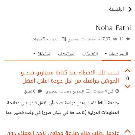
الرئيسية
Noha_Fathi
11
7.97 ألف مشاهدات المحتوى
عضو منذ
5 سنوات
المساهمات
التعليقات
المجتمعات
المفضلة
تجنب تلك الاخطاء عند كتابة سيناريو فيديو
0
الموشن جرافيك من اجل جودة اعلان افضل
قبل 4 سنوات
التدوين وصناعة المحتوى
0 تعليق
جامعة MIT قامت بعمل دراسة تثبت أن العقل قادر على معالجة
المعلومات المرئية (كالمتاحة في شكل صور) في وقت قصير جدا
يصل الى ١٣ ملل ثانية، أي أقل من الثانية! لذا عند شرح موضوع
معين بطريقة مرئية سواء بواسطة لايف أو فيديو أو صور، يصبح
عندما يطلب منك صناعة محتوى لأحد العملاء دون