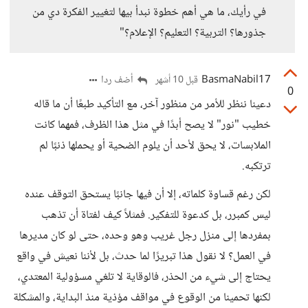
في رأيك، ما هي أهم خطوة نبدأ بيها لتغيير الفكرة دي من
جذورها؟ التربية؟ التعليم؟ الإعلام؟"
BasmaNabil17
أضف ردا
قبل 10 أشهر
0
دعينا ننظر للأمر من منظور آخر، مع التأكيد طبعًا أن ما قاله
خطيب "نور" لا يصح أبدًا في مثل هذا الظرف، فمهما كانت
الملابسات، لا يحق لأحد أن يلوم الضحية أو يحملها ذنبًا لم
ترتكبه.
لكن رغم قساوة كلماته، إلا أن فيها جانبًا يستحق التوقف عنده
ليس كمبرر، بل كدعوة للتفكير. فمثلاً كيف لفتاة أن تذهب
بمفردها إلى منزل رجل غريب وهو وحده، حتى لو كان مديرها
في العمل؟ لا نقول هذا تبريرًا لما حدث، بل لأننا نعيش في واقع
يحتاج إلى شيء من الحذر، فالوقاية لا تلغي مسؤولية المعتدي،
لكنها تحمينا من الوقوع في مواقف مؤذية منذ البداية، والمشكلة