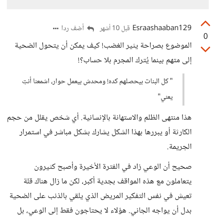
Esraashaaban129
أضف ردا
قبل 10 أشهر
0
الموضوع بصراحة يثير الغضب! كيف يمكن أن يتحول الضحية
إلى متهم بينما يُترك المجرم بلا حساب؟!
" كل البنات بيحصلهم كده! ومحدش بيعمل حوار، اشمعنا أنتِ
يعني"
هذا منتهى الظلم والاستهانة بالإنسانية. أي شخص يقلل من حجم
الكارثة أو يبررها بهذا الشكل يشارك بشكل مباشر في استمرار
الجريمة.
صحيح أن الوعي زاد في الفترة الأخيرة وأصبح كثيرون
يتعاملون مع هذه المواقف بجدية أكبر، لكن ما زال هناك قلة
تعيش في نفس التفكير المريض الذي يلقي بالذنب على الضحية
بدل أن يواجه الجاني. هؤلاء لا يحتاجون فقط إلى الوعي، بل