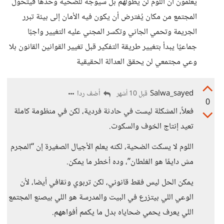
يعلمون أن اللوم لن يطولهم بل سيوجه للضحية وحدها فيتحول
المجتمع من مكان يُفترض أن يكون فيه الأمان إلى بيئة تبرر
الجريمة وتحمي الجاني وتكسر المجني عليه التغيير واجبًا
جماعيًا يبدأ بتغيير طريقة التفكير قبل تغيير القوانين القانون بلا
وعي مجتمعي لن يحقق العدالة الحقيقية
Salwa_sayed
أضف ردا
قبل 10 أشهر
0
فعلاً، المشكلة ليست في حادثة فردية، لكن في منظومة كاملة
تعيد إنتاج الخوف والسكوت.
اللوم لا يسكت الضحية، لكنه يعلم الأجيال الصغيرة إن “المجرم
مش دايمًا هو الغلطان”، وده أخطر ما يمكن.
يمكن الحل ليس فقط قانوني، لكن تربوي وثقافي أيضا، لأن
الوعي اللي بيتزرع في البيت والمدرسة هو اللي بيصنع المجتمع
اللي يعرف يحمي ضحاياه بدل ما يكمم أفواههم.