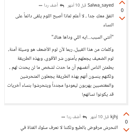
Salwa_sayed
أضف ردا
قبل 10 أشهر
0
اتفق معكِ جدا ، لا أعلم لماذا أصبح اللوم يلقى دائماً على
النساء
"أنتي السبب...ايه اللي وداها هناك"
وكلمات من هذا القبيل، ربما لأن لوم الأضعف هو وسيلة آمنة،
لوم الضعيف يجعلهم يأمنون شر الأقوى، وبهذه الطريقة
يطمئن الناس أنفسهم أن ما حدث لشخص ما لن يحدث لهم ،
ولكنهم ينسون أنهم بهذه الطريقة يجعلون المتحرشين
والمغتصبين يهربون ليعودوا مجدداً ويتحرشوا بنساء آخريات
قد يكونوا نسائهم!
kjhj
أضف ردا
قبل 10 أشهر
0
التحرش مرفوض بالطبع ولكننا لا نعرف سلوك الفتاة في