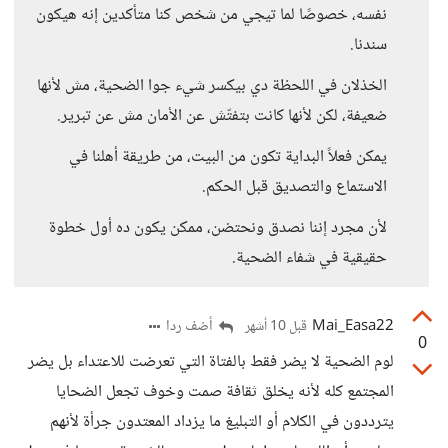
نفسه، خصوصًا لما تيجي من شخص كنا متأكدين إنه هيكون
سندنا.
الخذلان في اللحظة دي بيكسر شيء جوا الضحية، مش لأنها
ضعيفة، لكن لأنها كانت بتفتّش عن الأمان مش عن تبرير.
يمكن فعلاً البداية تكون من البيت، من طريقة أهلنا في
الاستماع والتصديق قبل الحكم.
لأن مجرد إننا نصدق ونحتضن، ممكن يكون ده أول خطوة
حقيقية في شفاء الضحية.
Mai_Easa22
أضف ردا
قبل 10 أشهر
0
لوم الضحية لا يضر فقط بالفتاة التي تعرضت للاعتداء بل يضر
المجتمع كله لأنه يخلق ثقافة صمت وخوف تجعل الضحايا
يترددون في الكلام أو التبليغ ما يزداد المعتدون جرأة لأنهم