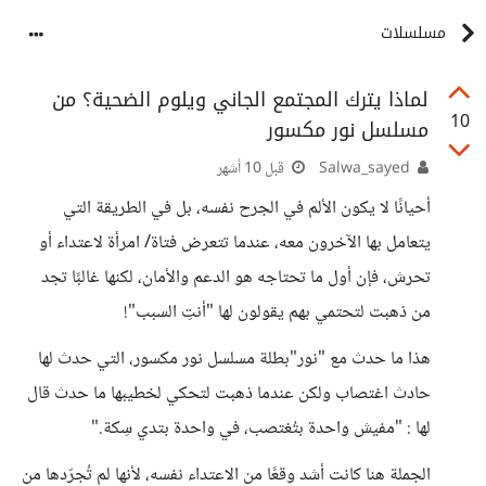
مسلسلات
لماذا يترك المجتمع الجاني ويلوم الضحية؟ من
10
مسلسل نور مكسور
Salwa_sayed
قبل 10 أشهر
أحيانًا لا يكون الألم في الجرح نفسه، بل في الطريقة التي
يتعامل بها الآخرون معه، عندما تتعرض فتاة/ امرأة لاعتداء أو
تحرش، فإن أول ما تحتاجه هو الدعم والأمان، لكنها غالبًا تجد
من ذهبت لتحتمي بهم يقولون لها "أنتِ السبب"!
هذا ما حدث مع "نور"بطلة مسلسل نور مكسور، التي حدث لها
حادث اغتصاب ولكن عندما ذهبت لتحكي لخطيبها ما حدث قال
لها : "مفيش واحدة بتُغتصب، في واحدة بتدي سِكة."
الجملة هنا كانت أشد وقعًا من الاعتداء نفسه، لأنها لم تُجرّدها من