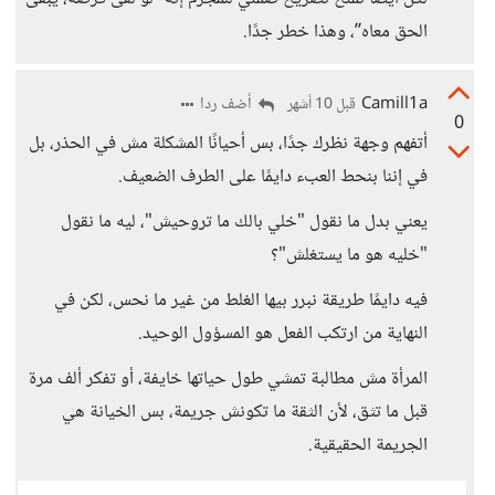
الحق معاه”، وهذا خطر جدًا.
Camill1a
أضف ردا
قبل 10 أشهر
0
أتفهم وجهة نظرك جدًا، بس أحيانًا المشكلة مش في الحذر، بل
في إننا بنحط العبء دايمًا على الطرف الضعيف.
يعني بدل ما نقول "خلي بالك ما تروحيش"، ليه ما نقول
"خليه هو ما يستغلش"؟
فيه دايمًا طريقة نبرر بيها الغلط من غير ما نحس، لكن في
النهاية من ارتكب الفعل هو المسؤول الوحيد.
المرأة مش مطالبة تمشي طول حياتها خايفة، أو تفكر ألف مرة
قبل ما تثق، لأن الثقة ما تكونش جريمة، بس الخيانة هي
الجريمة الحقيقية.