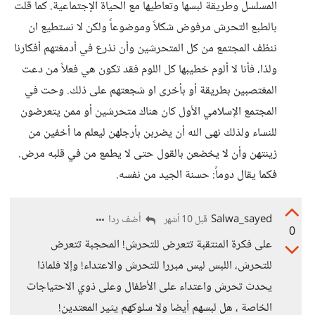
المسلسل وطريقة لبسها وتعاطيها مع الحياة الإجتماعية. كما قلت
بالطبع التحرش مرفوض شكلاً وموضوعاً ولكن لا نستطيع ان
ننظف المجتمع من كل المتحرشين وأن نذرع في أدمغتهم أفكارنا
ولذا، فأنا لا ألوم خطيبها كل اللوم فقد تكون هي فعلاً من دعت
المغتصبين بطريقة أو بأخرى او شجعتهم على ذلك. وحت في
المجتمع الإسلامي الأول كان هناك متحرشين أو ممن يتعرضون
للنساء ولذلك نهى الله أن يضربن بأرجلهن ليعلم ما أخفين من
زينتهن وأن لا يخضعن بالقول حتى لا يطمع من في قلبه مرض.
فكما يقال دوماً: حسنة الجيد من نفسه.
Salwa_sayed
أضف ردا
قبل 10 أشهر
0
على فكرة المنتقبة تتعرض للتحرش! المحجبة تتعرض
للتحرش، اللبس ليس مبررا للتحرش والاعتداء! وإلا فلماذا
يحدث تحرش واعتداء على الأطفال وعلى ذوي الاحتياجات
الخاصة ، هل لبسهم أيضا ولا سلوكهم يثير المعتدين!