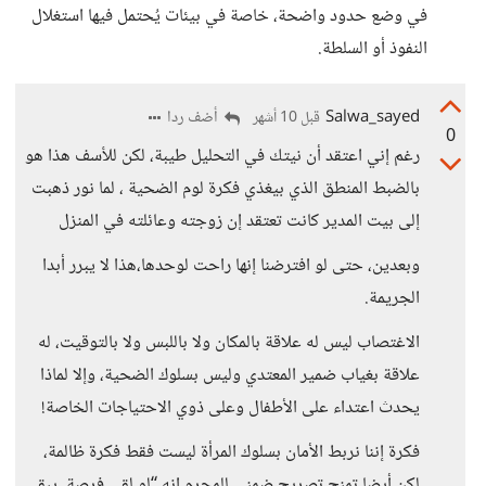
في وضع حدود واضحة، خاصة في بيئات يُحتمل فيها استغلال
النفوذ أو السلطة.
Salwa_sayed
أضف ردا
قبل 10 أشهر
0
رغم إني اعتقد أن نيتك في التحليل طيبة، لكن للأسف هذا هو
بالضبط المنطق الذي بيغذي فكرة لوم الضحية ، لما نور ذهبت
إلى بيت المدير كانت تعتقد إن زوجته وعائلته في المنزل
وبعدين، حتى لو افترضنا إنها راحت لوحدها،هذا لا يبرر أبدا
الجريمة.
الاغتصاب ليس له علاقة بالمكان ولا باللبس ولا بالتوقيت، له
علاقة بغياب ضمير المعتدي وليس بسلوك الضحية، وإلا لماذا
يحدث اعتداء على الأطفال وعلى ذوي الاحتياجات الخاصة!
فكرة إننا نربط الأمان بسلوك المرأة ليست فقط فكرة ظالمة،
لكن أيضا تمنح تصريح ضمني للمجرم إنه “لو لقى فرصة، يبقى