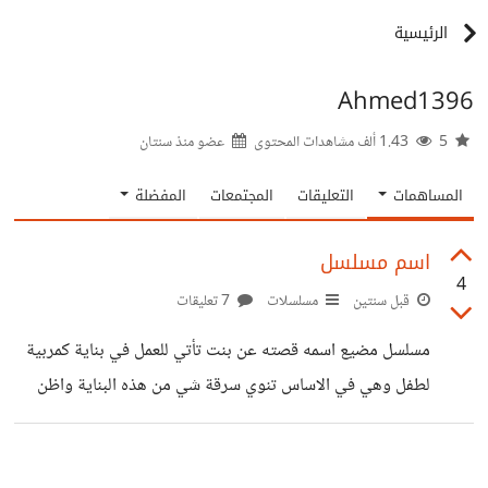
الرئيسية
Ahmed1396
5
1.43 ألف مشاهدات المحتوى
عضو منذ
سنتان
المساهمات
التعليقات
المجتمعات
المفضلة
اسم مسلسل
4
قبل سنتين
مسلسلات
7 تعليقات
مسلسل مضيع اسمه قصته عن بنت تأتي للعمل في بناية كمربية
لطفل وهي في الاساس تنوي سرقة شي من هذه البناية واظن
البناية مسكونة او شي من هذا القبيل افيدوني بأسم المسلسل
المسلسل امريكي طبعا بسررررعة رجاء