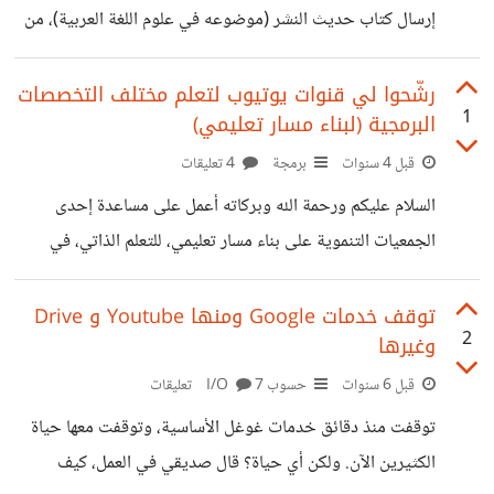
القضية الفلسطينية: من المنظوريْن: الديني والعقلي (1)
إرسال كتاب حديث النشر (موضوعه في علوم اللغة العربية)، من
مقدمــــــــــــــــة
دار نشر في دمشق فتواصلت مع DHL ولكنني تفاجأت بأنهم
طلبوا: موافقة وزارة الاتصالات ووزارة الثقافة بالمغرب على
رشّحوا لي قنوات يوتيوب لتعلم مختلف التخصصات
1
البرمجية (لبناء مسار تعليمي)
الكتاب ! فهل هذا حقيقي ؟! أم أنهم فقط يعقدون العملية لسبب
ما ؟ هل جرب أحد منكم إرسال شيء من سوريا إلى المغرب عبر
قبل 4 سنوات
برمجة
4 تعليقات
DHL ؟ وشكرا لكم
السلام عليكم ورحمة الله وبركاته أعمل على مساعدة إحدى
الجمعيات التنموية على بناء مسار تعليمي، للتعلم الذاتي، في
مجال البرمجة. حيث نتعامل مع متدربين ليس لهم أي خلفية
مسبقة عن البرمجة، وعملنا خلال الأشهر الثلاث الماضية على بناء
توقف خدمات Google ومنها Youtube و Drive
2
وغيرها
أرضية بسيطة في المفاهيم البرمجية وأساسيات الحاسوب
ومبادئ حل المشكلات (كله بشكل عملي تطبيقي). والآن بدأنا
قبل 6 سنوات
حسوب I/O
7 تعليقات
مرحلة التعلم الذاتي تحت إشراف مبرمجين، ولكنني أسعى
توقفت منذ دقائق خدمات غوغل الأساسية، وتوقفت معها حياة
لتحديد أفضل المصادر "العربية" (بسبب ضعفهم الشديد باللغة
الكثيرين الآن. ولكن أي حياة؟ قال صديقي في العمل، كيف
الانكليزية -مع العلم أننا نعمل على ترميم هذا الجانب أيضًا-).