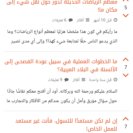
دقق في التعليقات ومستوى الجهل والخلل المنطقي في بناء
معظم الرياضات الحديثة تدور حول نقل شيء إلى
5
مكان ما!
العبارات هنا وهناك، لرأى الكوارث. هل توافق هذه الفكرة؟
خصوصًا في حسوب إن أردنا التخصيص
قبل 10 أشهر
أفكار
6 تعليقات
ما رأيكم في كون هذا ملخصًا هزليًّا لمعظم أنواع الرياضات؟ وما
الذي يدعو الناس حقًّا لمتابعة شيء كهذا؟ وإلى أي مدى تصير
الكثير من الأشياء السخيفة، ذات قيمة وهمية في العقول، لمجرد
أن الكثير من الناس يقومون بها
ما الخطوات العملية في سبيل عودة الفصحى إلى
7
الألسنة في البلاد العربية؟
قبل سنة واحدة
أفكار
9 تعليقات
السلام عليكم ورحمة الله وبركاته. أود أن أفتح معكم نقاشًا جادًّا
حول سؤال مؤرق وآمل أن يكون عندكم من الأفكار والتجارب ما
يثريه: ما الخطوات العملية التي يمكننا اتخاذها كأفراد ومجتمعات
من أجل عودة اللغة العربية الفصحى إلى الألسنة في حياتنا
إن لم تكن مستعدًا للتسول، فأنت غير مستعد
7
للعمل الخاص!
اليومية في البلاد العربية؟ نسمع الكثير عن أهمية الفصحى