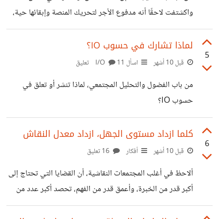
كنت تقصد أن العقل يصير له أجنحة ويطير (مع
واكشتفت لاحقًا أنه مدفوع الأجر لتحريك المنصة وإبقائها حية،
بأن هناك مشكلة في نزاهة هذه المنصة؟ (ربما نعم وربما لا) هل
مررت بتجربة سابقة، أو حالية، بأن تعمل في حسوب كمحرّك
لماذا تشارك في حسوب IO؟
5
للنقاشات؟
قبل 10 أشهر
اسأل I/O
11 تعليق
من باب الفضول والتحليل المجتمعي، لماذا تنشر أو تعلق في
حسوب IO؟
كلما ازداد مستوى الجهل، ازداد معدل النقاش
6
قبل 10 أشهر
أفكار
16 تعليق
ألاحظ في أغلب المجتمعات النقاشية، أن القضايا التي تحتاج إلى
أكبر قدر من الخبرة، وأعمق قدر من الفهم، تحصد أكبر عدد من
التعليقات، وكأنها متاحة الفهم والاستيعاب للجميع! ولو أن خبيرًا