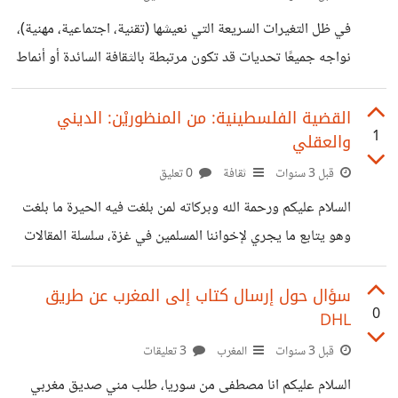
وصف المجتمع لماذا هذه الإحصائية مهمة؟ ✅ تساعد
في ظل التغيرات السريعة التي نعيشها (تقنية، اجتماعية، مهنية)،
المستخدمين الجدد على اكتشاف مجتمعات مفيدة. ✅ تظهر
نواجه جميعًا تحديات قد تكون مرتبطة بالثقافة السائدة أو أنماط
المجتمعات الناشطة التي تستحق المتابعة. ✅ تعطي
التفكير. سواءً كانت: صعوبة التوفيق بين التقاليد وروح العصر.
القلق من المستقبل الوظيفي في ظل الذكاء الاصطناعي. ضغوط
القضية الفلسطينية: من المنظوريْن: الديني
1
والعقلي
المقارنة الاجتماعية أو النجاح في بيئة غير محفزة. صعوبة
الوصول إلى مصادر معرفية موثوقة باللغة العربية. شاركنا بأبرز
قبل 3 سنوات
ثقافة
0 تعليق
تحديين تعتقد أنهما يعيقانك حاليًا، وكيف تتعامل معهما؟
السلام عليكم ورحمة الله وبركاته لمن بلغت فيه الحيرة ما بلغت
وهو يتابع ما يجري لإخواننا المسلمين في غزة، سلسلة المقالات
التالية، تتناول تفاصيل القضية الفلسطينية، للشيخ العارف بالله،
سيدي عبد الغني العمري الحسني، وما أحوج المسلمين إلى
سؤال حول إرسال كتاب إلى المغرب عن طريق
0
DHL
الرجوع إلى الأولياء الربانيين في زمن الفتن هذا، التي بلغت
ذروتها في هذه السنين. نسأل الله أن يحقن دماء المسلمين في
قبل 3 سنوات
المغرب
3 تعليقات
غزة وفي كل بقاع الأرض، وأن يجنّبنا الفتن ما ظهر منها وما بطن
السلام عليكم انا مصطفى من سوريا، طلب مني صديق مغربي