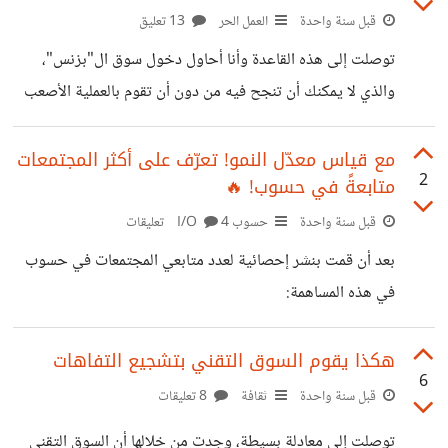
وجمالها، ولكن كيف ننتقل من الكلام إلى التطبيق؟ كيف نجعلها
قبل سنة واحدة
العمل الحر
13 تعليق
لغة حية وليست حبيسة الكتب والقنوات الإخبارية فقط؟ أقترح
توصلت إلى هذه القاعدة وأنا أحاول دخول سوق ال"بزنس"،
أن نبدأ بطرح أفكار عملية قابلة للتنفيذ، مثلاً: ١. في المنزل
والذي لا يمكنك أن تنجح فيه من دون أن تقوم بالعملية الأصعب
والأساسية، البيع، وقبلها ستفشل في الترويج، ولا أشك للحظة
بأنك ستفشل في جلب التمويل وربما حتى في التوظيف. لماذا
مع قياس معدّل النمو! تعرّف على أكثر المجتمعات
2
متابعةً في حسوب! 🔥
التسول؟ يميل الناس إلى تخيل ال"بزنس"، على أنه جلوس خلف
مكتب فخم على كرسي جلدي، واستقبال العملاء الذين يتوسلون
قبل سنة واحدة
حسوب I/O
4 تعليقات
له للحصول على الخدمة، والمبيعات تزداد لوحدها تلقائيا،
بعد أن قمت بنشر إحصائية لعدد متابعي المجتمعات في حسوب
والأموال تنهمر من السماء. وربما يستقبل بعض المكالمات التي
في هذه المساهمة:
تطلب منه شراء الشركة
https://io.hsoub.com/HsoubIO/168980 إليكم
الإحصائية الجديدة والتي توفّر قياس معدل النمو للمجتمعات من
هكذا يقوم السوق التقني بتشجيع التفاهات
6
خلال الفرق بين الإحصائية القديمة والحالية! 📊 في هذه
قبل سنة واحدة
ثقافة
8 تعليقات
الإحصائية، جمعتُ لك: ✔ أسماء المجتمعات الأكثر نموًًا ✔ عدد
توصلت إلى معادلة بسيطة، وجدت من خلالها أن السوق التقني