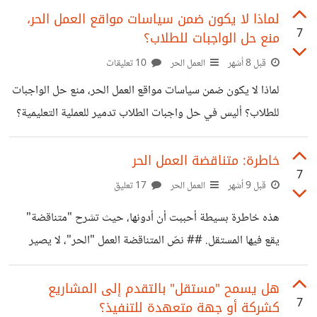
خمسات؟
لماذا لا يكون ضمن سياسات مواقع العمل الحر،
7
منع حل الواجبات للطلاب؟
قبل 8 أشهر
العمل الحر
10 تعليقات
لماذا لا يكون ضمن سياسات مواقع العمل الحر، منع حل الواجبات
للطلاب؟ أليس في حل واجبات الطلاب تدمير للعملية التعليمية؟
من يدفع ينجح، مثلما يكون في الألعاب، ادفع لتفوز Pay to win
وأريد طرح تسائل حول (هل حل الواجبات من قبل المستقلين،
خاطرة: متناقضة العمل الحر
7
فعل "أخلاقي"؟) ولكنني لن أطرح هذا السؤال، وسأتركه لضمير
قبل 9 أشهر
العمل الحر
17 تعليق
المستقل. لدي مثال مر علي للتو، على أحد مواقع العمل الحر
هذه خاطرة بسيطة أحببت أن أدونها، حيث تشرح "متناقضة"
https://drive.google.com/file/d/17JsuSNaFKmiKK
يقع فيها المستقل. ## نصّ المتناقضة العمل "الحر"، لا يصير
M--DPiRP1HdUHNhoXzh/view?usp=drive_link
"عملًا"، حتى يتوقف عن كونه "حرًّا" ## الشرح :) لا يمكنك
ومن الواضح حسب خبرتي في الطلب والملفات المرفقة، من
الاعتماد على العمل الحر حقًّا كجزء حقيقي من دخلك، إلا إذا
هل يسمح "مستقل" بالتقدم إلى المشاريع
الواضح لي تماما أن صاحب المشروع طالب يبحث
7
كشركة أو جهة متعهدة للتنفيذ؟
توقفت عن كونك "حرًّا"، وذلك بسبب ارتباطك بزبائنك الأكثر