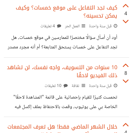
https://t.me/khamsat_requests_tracking وهو يهدف
كيف تجد التفاعل على موقع خمسات؟ وكيف
4
يمكن تحسينه؟
إلى مساعدة مقدمي الخدمات في اكتشاف فرص عمل جديدة
فور نزولها إلى الموقع. تفيد هذه الصفحة مقدمي الخدمات الذين
قبل سنة واحدة
العمل الحر
4 تعليقات
يبحثون عن أفكار لخدمات مطلوبة، والراغبين كذلك بدراسة
أود أن أسأل سؤالًا مختصرًا للممارسين في موقع خمسات، هل
السوق وفهم احتياجاته. أرجو منكم إبداء آرائكم لتحسين خدمات
تجد التفاعل على خمسات يستحق المتابعة؟ أم أنه مجرد مصدر
البوت والصفحة، وفي حال الرغبة بالتعاون مع المطورين
جانبي للعمل قد يأتي وقد يأتي منه وارد أو لا يأتي؟ كيف يمكن
لتطويره (إضافة إحصاءات، تصفية الطلبات...) أو تقديم مقترحات
برأيك يمكن تحسين العلاقة بين الباعة والمشترين في خمسات؟
10 سنوات من التسويف، واجه نفسك، لن تشاهد
ترويجية لجعله
8
ذلك الفيديو لاحقًا
هل تعرف أحدًا دخله الرئيسي من الخدمات المصغرة على
خمسات أو غيره؟
قبل سنة واحدة
ثقافة
10 تعليقات
تحمست كثيرًا للقيام بإحصائية على قائمة "المشاهدة لاحقًا"
الخاصة بي على يوتيوب، وقمت بالاحتفاظ بملف إكسل فيه
إحصائية كاملة لهذه المقاطع لتحليلها لاحقًا، ولكنني كنت متلهّفًا
لمعرفة رقم واحد. رغم أنني لست ممن يستخدمون زر "المشاهدة
خلال الشهر الماضي فقط! هل تعرف المجتمعات