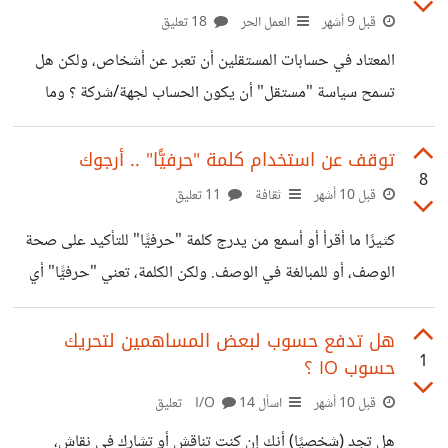
أهمية، ورغبتك في الحفاظ عليهم. ## شرح مستفيض بعض
قبل 9 أشهر
العمل الحر
18 تعليق
الشيء لا أشك أن كل من عمل حقًّا كمستقل، اكتشف أنه لن يستقر
المعتاد في حسابات المستقلين أن تعبر عن أشخاص، ولكن هل
حتى يأتيه "ذلك" الزبون، *الملائم*، متوافقنا على السعر
تسمح سياسة "مستقل" أن يكون الحساب لجهة/شركة ؟ وما
المانع عمليا من ذلك؟
توقف عن استخدام كلمة "حرفيًّا" .. أرجوك
8
قبل 10 أشهر
ثقافة
11 تعليق
كثيرًا ما أقرأ أو أسمع من يدرج كلمة "حرفيًّا" للتأكيد على صحة
الوصف، أو للمبالغة في الوصف. ولكن الكلمة، تعني "حرفيًّا" أي
من دون استعارات، ومن دون تشبيه. الناس قد تستخدم كلمة
"حرفيًّا" بدلًا من كلمة "بالفعل" أو "بالتأكيد" وما شابهها. أمثلة
هل تدفع حسوب لبعض المساهمين لتحريك
1
حسوب IO ؟
للاستخدام الصحيح: لا تقل "هذه النسخة الجديدة حرفيًّا قد
دمرت المنافسين" إلا إذا كانت قد تسببت في تفجير مبنى
قبل 10 أشهر
اسأل I/O
14 تعليق
المنافسين وتدميره "حرفيًّا" لا تقل "يطيّر العقل حرفيًّا" إلا إذا
هل تجد (شخصيًا) أنك إن كنت تناقش أو تشارك في نقاش،