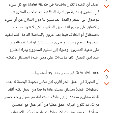
1
أعتقد أن الخبرة تكون واضحة في طريقة تعاملنا مع كل شيء
في المشروع، بداية من ادارة المناقشة مع صاحب المشروع
للوصول الى السعر والمدة المناسبين لنا دون التنازل عن أي شيء
والاتفاق على جميع التفاصيل المطلوبة لكي لا نترك مساحة
للاستغلال أو الخلاف فيما بعد، مرورا بالسلاسة التامة أثناء تنفيذ
المشروع وعدم وجود أي شيء يدعو للقلق أو أننا غير قادرين
على تنفيذ المشروع، وصولا إلى تسليم المشروع وترك انطباع
جيد لدى العميل. كلها مؤشرات على مدى خبرة المستقل وتمكنه
DrAmlAhmed
أضف ردا
قبل سنة واحدة
0
أن الخبرة في العمل الحر أقرب لأن تقاس بجودة البصمة لا بعدد
الخطوات. فمثلاً مستقل يمتلك عامًا واحدًا من العمل لكنه أنقذ
ثلاثة مشاريع معقدة، وبنى علاقة مستدامة مع عميل راجع خمس
مرات، قد تكون خبرته أعمق عمليًا من آخر عمل مع خمسين
عميلًا في خمس سنوات لكن بعلاقات عابرة ، يمكن الاستعانة