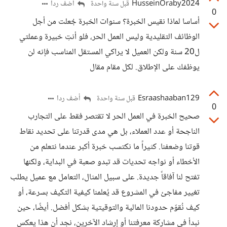
HusseinOraby2024
أضف ردا
قبل سنة واحدة
0
أساسا لماذا نقيس الخبرة؟ سنوات الخبرة جُعلت من أجل
الوظائف التقليدية وليس العمل الحر، فلو أنتِ خبيرة وعملتي
ل20 سنة ولكن العميل لا يراكي المستقل المناسب فإنه لن
يوظفك على الإطلاق. لكل مقام مقال
Esraashaaban129
أضف ردا
قبل سنة واحدة
0
صحيح الخبرة في العمل الحر لا تقتصر فقط على التجارب
الناجحة أو عدد العملاء، بل هي مدى قدرتنا على تحديد نقاط
قوتنا وضعفنا. كثيراً ما نكتسب خبرة أكبر عندما نتعلم من
الأخطاء أو نواجه تحديات قد تبدو صعبة في البداية، ولكنها
تفتح لنا آفاقاً جديدة. على سبيل المثال، التعامل مع عميل يطلب
تغيير مفاجئ في المشروع قد يُعلمنا كيفية التكيف بسرعة، أو
كيف نُقوّم حدودنا المالية والتوقيتية بشكل أفضل. أيضًا، حين
نبدأ في مشاركة معرفتنا أو إرشاد الآخرين، نجد أن هذا يعكس