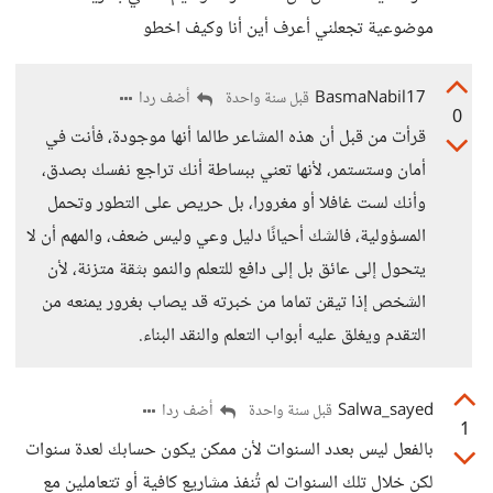
موضوعية تجعلني أعرف أين أنا وكيف اخطو
BasmaNabil17
أضف ردا
قبل سنة واحدة
0
قرأت من قبل أن هذه المشاعر طالما أنها موجودة، فأنت في
أمان وستستمر، لأنها تعني ببساطة أنك تراجع نفسك بصدق،
وأنك لست غافلا أو مغرورا، بل حريص على التطور وتحمل
المسؤولية، فالشك أحيانًا دليل وعي وليس ضعف، والمهم أن لا
يتحول إلى عائق بل إلى دافع للتعلم والنمو بثقة متزنة، لأن
الشخص إذا تيقن تماما من خبرته قد يصاب بغرور يمنعه من
التقدم ويغلق عليه أبواب التعلم والنقد البناء.
Salwa_sayed
أضف ردا
قبل سنة واحدة
1
بالفعل ليس بعدد السنوات لأن ممكن يكون حسابك لعدة سنوات
لكن خلال تلك السنوات لم تُنفذ مشاريع كافية أو تتعاملين مع