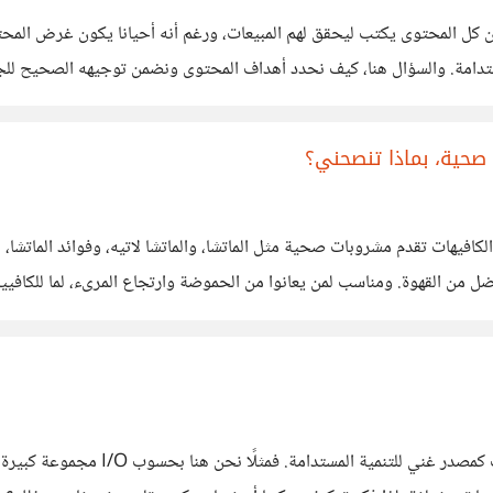
ن كل المحتوى يكتب ليحقق لهم المبيعات، ورغم أنه أحيانا يكون غرض المحت
ستدامة. والسؤال هنا، كيف نحدد أهداف المحتوى ونضمن توجيهه الصحيح لل
أخر ومن مجال إلى أخر، فمثلا قد عملت في
حية، بماذا تنصحني؟
فيهات تقدم مشروبات صحية مثل الماتشا، والماتشا لاتيه، وفوائد الماتشا
 القهوة. ومناسب لمن يعانوا من الحموضة وارتجاع المرىء، لما للكافيين 
لتحقيق تعاون مثمر، يجب أن ننظر إلى 