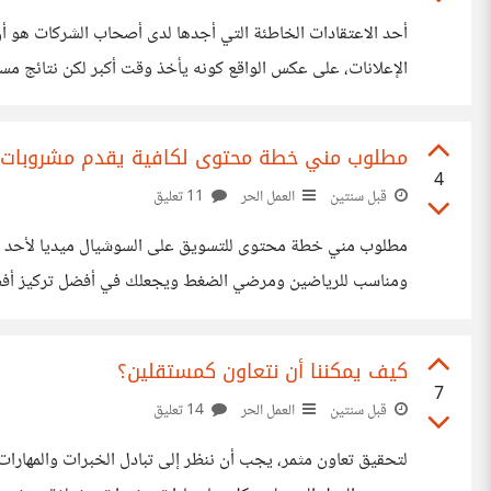
أحد الاعتقادات الخاطئة التي أجدها لدى أصحاب الشركات هو أ
الإعلانات، على عكس الواقع كونه يأخذ وقت أكبر لكن نتائج م
وصلت إلى إجابة على هذا السؤال، ولكنها تختلف من موقف إلى 
مطلوب مني خطة محتوى لكافية يقدم مشروبات ص
4
قبل سنتين
العمل الحر
11 تعليق
مطلوب مني خطة محتوى للتسويق على السوشيال ميديا لأحد الكا
ومناسب للرياضين ومرضي الضغط ويجعلك في أفضل تركيز أفضل من
مفيدة بخطة المحتوى تجذب انتباه الجمهور.
كيف يمكننا أن نتعاون كمستقلين؟
7
قبل سنتين
العمل الحر
14 تعليق