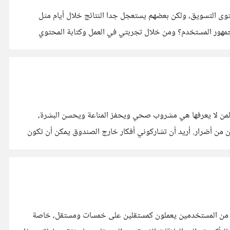
وى التسويق، ولكن بعضهم يستعجل جدا النتائج خلال أيام مثل
جمهور المستخدم؟ ومن خلال تجربتي في العمل وكتابة المحتوي
، لمن لا يعرفها هي مشروب صحي ويحفز المناعة ويحسن البشرة،
من أضرار. أريد أن تشاركوني أفكار خارج الصندوق يمكن أن تكون
تبادل الخبرات والمهارات كمصدر غني للتنمية المستدامة. فمثلًا نحن هنا بحسوب I/O مجموعة كبيرة من المستخدمين يعملون كمستقلين على خمسات ومستقل، خاصة