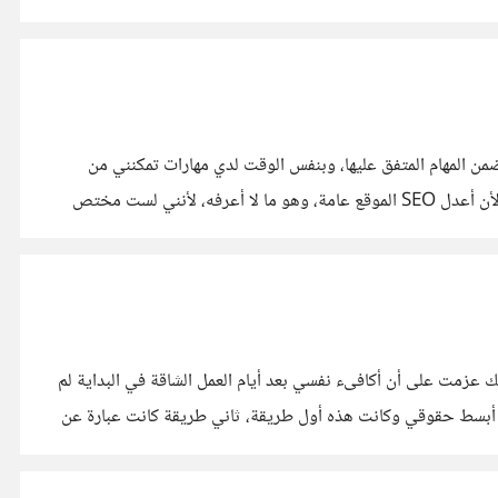
من المهام المتفق عليها، وبنفس الوقت لدي مهارات تمكنني من
إنجازها. مررت بتجربة مع عميل، وكان المطلوب هو تحسين SEO لموقع بالنسبة للمحتوى المكتوب، ولكني فوجئت بعد قبول المشروع طلبه لأن أعدل SEO الموقع عامة، وهو ما لا أعرفه، لأنني لست مختص
لك عزمت على أن أكافىء نفسي بعد أيام العمل الشاقة في البداية لم
ذا أبسط حقوقي وكانت هذه أول طريقة، ثاني طريقة كانت عبارة عن