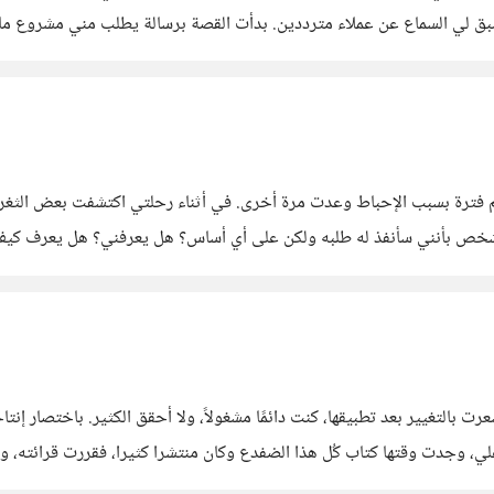
سبق لي السماع عن عملاء مترددين. بدأت القصة برسالة يطلب مني مشروع ما
ير ميعاد تسليم
 فترة بسبب الإحباط وعدت مرة أخرى. في أثناء رحلتي اكتشفت بعض الثغر
بر الشخص بأنني سأنفذ له طلبه ولكن على أي أساس؟ هل يعرفني؟ هل يعرف ك
نه، هذا
 بالتغيير بعد تطبيقها، كنت دائمًا مشغولاً، ولا أحقق الكثير. باختصار إنتا
ن هينا وسهلًا، وتتمثل الفكرة الرئيسية