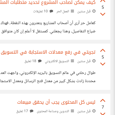
كيف يمكن لصاحب المشروع تحديد متطلبات المشر
5
قبل سنتين
العمل الحر
10 تعليقات
كعامل حر أرى أن أصحاب المشاريع يتعثرون بهذه النقطة، فهناك 
ضياع التفاصيل، وهذا يجعلني. كمستقل لا أعلم إن كان متوافق م
حسب تجربتي، أولاً، يجب تحديد الهدف والغرض النهائي للمش
تجربتي في رفع معدلات الاستجابة في التسويق بال
5
قبل سنتين
التسويق الالكتروني
18 تعليق
طوال رحلتي في عالم التسويق بالبريد الإلكتروني، واجهت الع
تقديم المعلومات والعروض فقط. بدأت بإضافة عناصر تفاعلية في 
ليس كل المحتوى يجب أن يحقق مبيعات
7
قبل سنتين
التدوين وصناعة المحتوى
17 تعليق