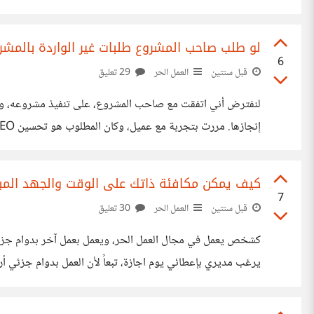
التصرف الصحيح لصاحب المشروع بمثل هذه الظروف؟
لو طلب صاحب المشروع طلبات غير الواردة بالمش
6
قبل سنتين
العمل الحر
29 تعليق
لنفترض أني اتفقت مع صاحب المشروع، على تنفيذ مشروعه، وبعد 
بSEO تفهم الموضوع ونجح الأمر وأكملت العمل وأنجزته بنجاح ربما كنت محظوظاً بهذه المرة لتفهم العميل،
كيف يمكن مكافئة ذاتك على الوقت والجهد الم
7
قبل سنتين
العمل الحر
30 تعليق
كشخص يعمل في مجال العمل الحر، ويعمل بعمل آخر بدوام جزئي وبا
يرغب مديري بإعطائي يوم اجازة، تبعاً لأن العمل بدوام جزئي 
مكافئة النفس بيوم الاجازة الذي لا أعمل به، وأخرج