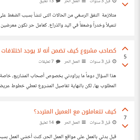
قبل 3 سنوات
العمل الحر
13 تعليق
متلازمة ​ النفق الرسغي من الحالات التى تنشأ بسبب الضغط 
تنميلاً وخدراً وضعفاً في اليد والذراع. كعامل حر نكون معرضين
ظروف غير صحية مما يجعل الحفاظ على وضعية صحية لليدين والر
كصاحب مشروع كيف تضمن أنه لا يوجد اختلافات في
5
قبل 3 سنوات
العمل الحر
7 تعليقات
هذا السؤال دوماً ما يراودني بخصوص أصحاب المشاريع، خاصة أن
المطلوب بها، لكن بالنهاية تفاصيل المشروع تعطي خطوط عريض
مستقلين كثر يعملون ويبذلون جهدا وعند موعد التسليم يصدمو
كيف تتعاملون مع العميل المتردد؟
7
قبل 3 سنوات
العمل الحر
14 تعليق
قبل بدئي بالعمل على مواقع العمل الحر، كنت أخشي العمل بس