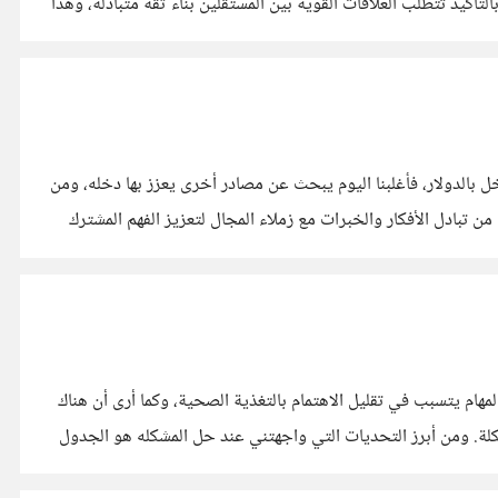
مجتمع العمل الحر، لدى كل منا مهارات وخبرات مختلفة، بتخصصات مختلفة، لذا فكرت كيف يمكننا أن نتعاون كمستقلين ونستفاد من ذلك؟ بالتأكيد تتطلب العلاقات القوية بين المستقلين بناء ثقة متبادلة، وهذا
بالدولار، فأغلبنا اليوم يبحث عن مصادر أخرى يعزز بها دخله، ومن
ا من تبادل الأفكار والخبرات مع زملاء المجال لتعزيز الفهم المشترك
هام يتسبب في تقليل الاهتمام بالتغذية الصحية، وكما أرى أن هناك
العديد من الاشخاص يعيش بنفس هذه التحديات، وهذا في النهاية يؤدي الي سوء التغذية ولهذا كنت أمارس بعض الحلول الممكنة لهذه المشكلة. ومن أبرز التحديات التي واجهتني عند حل المشكله هو الجدول