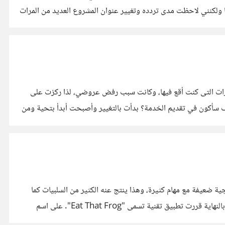
 ولكنني لاحظت مدى تردده وتغيير عنوان المشروع العديد من المرات
ات التى كنت أقع فيها، وكانت سبب رفض عروضي، لذا ركزت على
يف سأكون في تقديم الخدمة؟ بدأت بالتغيير وأصبحت أبدأ بتحية ومن
جية ضعيفة مع مهام كثيرة، وهذا ينتج عنه الكثير من السلبيات كما
تعلمون المماطلة وعدم الشعور بالإنجاز، وهذا كله يعود بالسلب علي، وجدت وقتها كتاب كُل هذا الضفدع وكان منتشرا كثيرا، فقررت قرائته، وبالنهاية قررت تطبيق تقنية تسمى "Eat That Frog". على اسم