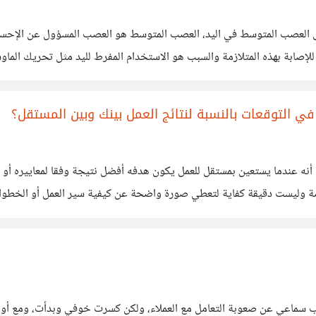
على العصب المتوسط في اليد، العصب المتوسط هو العصب المسؤول عن الإحس
 للإصابة بهذه المتلازمة والسبب هو الاستخدام المفرط لليد مثل تحريك الما
سغين أمراً مستحيلاً، استخدام الهواتف الذكية
 التوقعات بالنسبة لنتائج العمل بينك وبين المستقل؟
ه عندما يستعين بمستقل للعمل يكون هدفه أفضل نتيجة وفقا لمعاييره أو م
ة وليست دقيقة كفاية لتعطي صورة واضحة عن كيفية سير العمل أو الخطوا
ن من عدم توافق عملهم بما يتوقع صاحب المشروع،
بب سماعي عن صعوبة التعامل مع العملاء، ولكن كسرت خوفي وبدأت، ومع أ