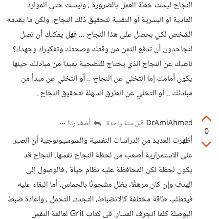
النجاح ليست خطة العمل بالضرورة ، وليست حتى الموارد
المادية أو البشرية أو التقنية لتحقيق ذلك النجاح، ولكن ما يقدمه
الشخص لكي بحصل على هذا النجاح ... فهل يمكنك أن تصل
لنجاحدون أن تدفع الثمن من وقتك وصحتك وتفكيرك وجهدك؟
ناهيك عن النجاح الذي يحتاج للتضحية بمبدأ من مبادئك حينها
يكون أمامك إما التخلي عن النجاح .. أو التخلي عن مبدأ من
مبادئك .. أو التخلي عن الطرق السهلة لتحقيق النجاح .
DrAmlAhmed
أضف ردا
قبل سنة واحدة
0
أظهرت العديد من الدراسات النفسية والسوسيولوجية أن الصبر
على الاستمرارية أصعب من لحظة النجاح نفسها. النجاح قد
يكون لحظة لكن المحافظة عليه نظام حياة ، فالوصول إلى
الهدف وإن كان مرهقًا، يظل مشحونًا بالحماس، أما البقاء عليه
فيتطلب طاقة مختلفة كالانضباط، التجدد، التحمل ، وإعادة ضبط
البوصلة كلما انجرف المسار. فى كتاب Grit لعالمة النفس