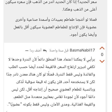
سعر الحديد؟ إذا كان الحديد أندر من الذهب فإن سعره سيكون
أغلى من الذهب وهكذا.
فمثلا لو أنتجنا طماطم بمبيدات وأسمدة صناعية وأخرى
عضوية فإن الإنتاج للطماطم العضوية سيكون أقل بالفعل
وأيضا يكون أجود.
BasmaNabil17
أضف ردا
قبل سنة واحدة
0
برأيي لا يمكننا اعتماد هذا المنطق دائماً لأن الندرة وحدها لا
تكفي لتبرير ارتفاع السعر، فالقيمة تُحدد أيضا حسب الطلب
والفائدة وليس فقط الندرة، فمثلًا لو كان هناك معدن نادر جدًا
لكن لا يستخدمه أحد، فلن يكون له قيمة سوقية تُذكر،
وبالنسبة للطعام العضوي صحيح أن إنتاجه أقل، لكن ليس
دائمًا أجود لأن لجودة تقاس بمعايير متعددة مثل الطعم،
والقيمة الغذائية، ومدى الأمان، وليس فقط بكونه "عضويًا".