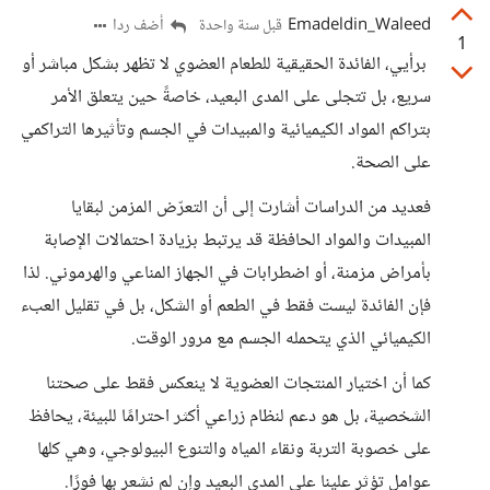
Emadeldin_Waleed
أضف ردا
قبل سنة واحدة
1
برأيي، الفائدة الحقيقية للطعام العضوي لا تظهر بشكل مباشر أو
سريع، بل تتجلى على المدى البعيد، خاصةً حين يتعلق الأمر
بتراكم المواد الكيميائية والمبيدات في الجسم وتأثيرها التراكمي
على الصحة.
فعديد من الدراسات أشارت إلى أن التعرّض المزمن لبقايا
المبيدات والمواد الحافظة قد يرتبط بزيادة احتمالات الإصابة
بأمراض مزمنة، أو اضطرابات في الجهاز المناعي والهرموني. لذا
فإن الفائدة ليست فقط في الطعم أو الشكل، بل في تقليل العبء
الكيميائي الذي يتحمله الجسم مع مرور الوقت.
كما أن اختيار المنتجات العضوية لا ينعكس فقط على صحتنا
الشخصية، بل هو دعم لنظام زراعي أكثر احترامًا للبيئة، يحافظ
على خصوبة التربة ونقاء المياه والتنوع البيولوجي، وهي كلها
عوامل تؤثر علينا على المدى البعيد وإن لم نشعر بها فورًا.