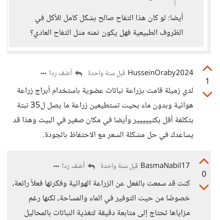
أيضا: لو كان هذا التفاح صالح بشكل كامل للأكل في
الظروف الطبيعية فهل يكون ثمنه مثل التفاح العادي؟
HusseinOraby2024
أضف ردا
قبل سنة واحدة
1
لدي زميلة قامت بزراعة نباتات عضوية باستخدام أبراج زراعة
هوائية وبدون ماء بحيث تستطيعين زراعة ما يصل ل35 نبتة
بتكلفة أقل بكثييييير وأيضا في مكان صغير في البيت وهذا قد
يساعدك في حل مشكلة السعر مع الاحتفاظ بالجودة.
BasmaNabil17
أضف ردا
قبل سنة واحدة
0
كنت قد سمعت بالفعل عن الزراعة الهوائية وفكرتها فعلاً رائعة،
خصوصًا من حيث التوفير في الماء والمساحة، لكنها رغم
مزاياها تحتاج إلى متابعة دقيقة لتغذية النباتات بالمحاليل