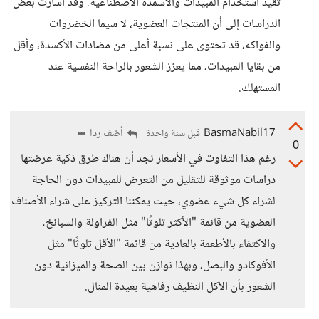
تقيد استخدام المبيدات والأسمدة الاصطناعية. وقد أشارت بعض
الدراسات إلى أن المنتجات العضوية، لا سيما الخضروات
والفواكه، قد تحتوى على نسبة أعلى من مضادات الأكسدة، وأقل
من بقايا المبيدات، مما يعزز الشعور بالراحة النفسية عند
المستهلك.
BasmaNabil17
أضف ردا
قبل سنة واحدة
0
رغم هذا التفاوت في الأسعار نجد أن هناك طرق ذكية عرضتها
دراسات موثوقة للتقليل من التعرض للمبيدات دون الحاجة
لشراء كل شيء عضوي، حيث يمكننا التركيز على شراء الأصناف
العضوية من قائمة "الأكثر تلوثًا" مثل الفراولة والسبانخ،
والاكتفاء بالأطعمة بالعادية من قائمة "الأقل تلوثًا" مثل
الأفوكادو والبصل، وبهذا نوازن بين الصحة والميزانية دون
الشعور بأن الأكل النظيف رفاهية بعيدة المنال.