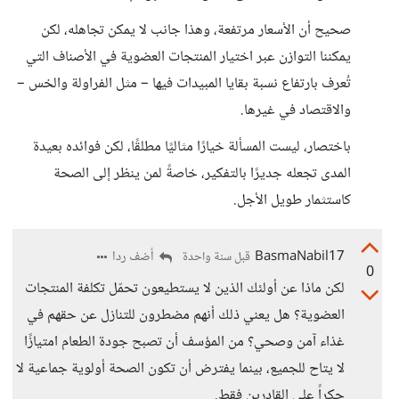
صحيح أن الأسعار مرتفعة، وهذا جانب لا يمكن تجاهله، لكن
يمكننا التوازن عبر اختيار المنتجات العضوية في الأصناف التي
تُعرف بارتفاع نسبة بقايا المبيدات فيها – مثل الفراولة والخس –
والاقتصاد في غيرها.
باختصار، ليست المسألة خيارًا مثاليًا مطلقًا، لكن فوائده بعيدة
المدى تجعله جديرًا بالتفكير، خاصةً لمن ينظر إلى الصحة
كاستثمار طويل الأجل.
BasmaNabil17
أضف ردا
قبل سنة واحدة
0
لكن ماذا عن أولئك الذين لا يستطيعون تحمّل تكلفة المنتجات
العضوية؟ هل يعني ذلك أنهم مضطرون للتنازل عن حقهم في
غذاء آمن وصحي؟ من المؤسف أن تصبح جودة الطعام امتيازًا
لا يتاح للجميع، بينما يفترض أن تكون الصحة أولوية جماعية لا
حكراً على القادرين فقط.