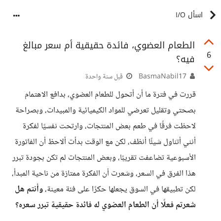
اسأل I/O
الطعام العضوي، فائدة حقيقية أم سعر مبالغ
6
فيه؟
BasmaNabil17
قبل سنة واحدة
قررت في فترة ما أن أتحول للطعام العضوي، بدافع الاهتمام
بصحتي وتقليل تعرضي للمواد الكيميائية والمبيدات، وبصراحة
لاحظت فرقًا في طعم بعض المنتجات، وارتحت نفسيًا لفكرة
أنني أتناول شيئًا أنظف، لكن مع الوقت بدأت ألاحظ أن الفاتورة
الأسبوعية تضاعفت تقريبًا، وبعض المنتجات لم تكن بجودة تبرر
هذا الفرق في السعر، وشعرت أن الفكرة ممتازة من ناحية المبدأ،
لكن تطبيقها في السوق يجعلها حكرًا على فئة معينة،
وأنتم هل
شعرتم فعلًا أن الطعام العضوي له فائدة حقيقية تبرر سعره؟