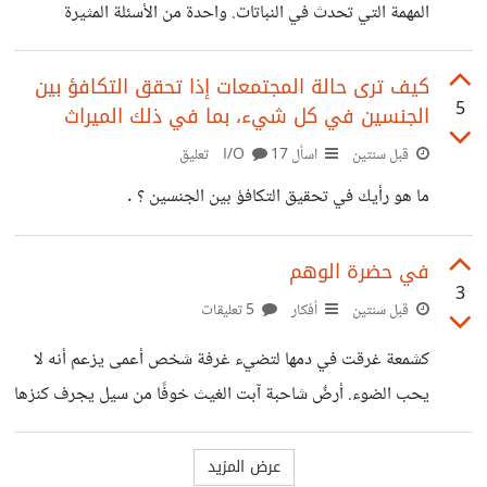
السطح بشكل نصف دائري. بالإضافة إلى ذلك، يتأثر شكل سطح
المهمة التي تحدث في النباتات. واحدة من الأسئلة المثيرة
الماء أيضًا بتأثيرات السطوح المحيطة، مثل جدران
للاهتمام هي ما إذا كان الماء الذي يصعد إلى أغصان الشجرة
يخضع لقوة الجاذبية أم لا. في الواقع، يعتمد صعود الماء في
كيف ترى حالة المجتمعات إذا تحقق التكافؤ بين
5
الجنسين في كل شيء، بما في ذلك الميراث
النباتات على ظاهرة تسمى "سحب النقل" (Transpiration
pull)، وهي ظاهرة فيزيائية تحدث نتيجة لتبخر الماء من أوراق
قبل سنتين
اسأل I/O
17 تعليق
النبات. عندما يتم تبخر الماء من الأوراق، ينشأ فراغ في الأوعية
ما هو رأيك في تحقيق التكافؤ بين الجنسين ؟ .
النباتية الدقيقة المعروفة بأوعية الشعيرات (Xylem) التي تنقل
الماء في النبات.
في حضرة الوهم
3
قبل سنتين
أفكار
5 تعليقات
كشمعة غرقت في دمها لتضيء غرفة شخص أعمى يزعم أنه لا
يحب الضوء. أرضٌ شاحبة آبت الغيث خوفًا من سيل يجرف كنزها
المخفي. عانقت الريحُ الأرضَ كطفلٍ يصيحُ في بُعدٍ لا صوت.
ورقةٌ ملئت عينها بسرابِ موجٍ، تلاشت خيوطُ الفرح بعد أن تمكن