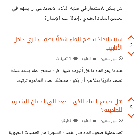
هل يمكن للاستثمار في تقنية الذكاء الاصطناعي أن يسهم في
تحقيق الخلود البشري وإطالة عمر الإنسان؟
سبب اتخاذ سطح الماء شكلًا نصف دائري داخل
2
الأنابيب
قبل سنتين
العلوم
4 تعليقات
عندما يمر الماء داخل أنبوب ضيق، فإن سطح الماء يتخذ شكلًا
نصف دائريًا بدلاً من أن يكون مسطحًا. هذه الظاهرة ترتبط
بالتوتر السطحي وخواص الماء. https://suar.me/O1J7M
توجد قوى تجاذب بين جزيئات الماء وذلك بفضل القوى
هل يخضع الماء الذي يصعد إلى أغصان الشجرة
5
للجاذبية؟
الكهربائية الداخلية بينها. هذه القوى تؤدي إلى توزيع الماء بشكل
أكثر ترتيباً وتحكم في شكل السطح. عندما يمتلك السطح توازنًا
قبل سنتين
العلوم
تعليقان
بين القوى التجاذبية الداخلية والقوى الخارجية، يتشكل شكل
تعد عملية صعود الماء في أغصان الشجرة من العمليات الحيوية