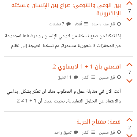
العثور على شخص يملك المهارات والخبرة التي تناسب
بين الوعي واللاوعي: صراع بين الإنسان ونسخته
7
الإلكترونية
احتياجاتها، ويساهم في نجاحها المستقبلي. كلا الطرفين يبحث
عن التوافق، وهذا التوافق لا يأتي إلا من خلال فهما العميق
قبل سنة واحدة
أفكار
7 تعليقات
لاحتياجات الآخر. إذن، في قلب المقابلة، نجد أن المترشح
إذا تمكنا من صنع نسخة من لاوعي الإنسان ، وعرضناها لمجموعة
والشركة ليسا خصمين يتنافسان، بل شركاء في عملية بحث
من المحفزات لا شعورية مستمرة، ثم نسخنا النتيجة إلى نظام
مشتركة: المترشح يبحث عن فرصة لإثبات نفسه
ذكاء اصطناعي، هل سيستطيع هذا الذكاء الاصطناعي أن يسبق
أفكار الإنسان بثوانٍ؟ وهل سيظل عاجزًا عن الخروج عن نطاق
اقنعني بأن 1 + 1 لايساوي 2.
7
المحفزات؟ وما الذي سيحدث إذا تم تدمير قدرة الإنسان على
قبل سنتين
أفكار
11 تعليق
الوصول إلى وعيه بسبب تعطيل الموصلات العصبية التي تربط
أنت الان في مقابلة عمل و المطلوب منك ان تفكر بشكل إبداعي
دماغه بالمستوى الواعي؟ في هذا السيناريو، سيكون الإنسان قد
والابتعاد عن الحلول التقليدية. بحيث تثبت أن 1 + 1 ≠ 2
جُرّد من قدرته على اتخاذ قرارات واعية، حيث يتم تدمير أو
انطلاقًا من مجال دراستك أو اختصاصك. ؟
تعطيل
قصة: مفتاح الحرية
2
قبل سنتين
أفكار
تعليق واحد