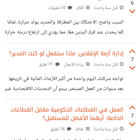
6
العاطفي؟ الذكاء العاطفي هو القدرة على التعرف على مشاعرنا
قبل سنة واحدة
أفكار
10 تعليقات
ومشاعر الآخرين، وفهمها، وإدارتها بطريقة تساهم في تحسين
السبب واضح: الاحتكاك بين المطرقة والحديد يولّد حرارة، تمامًا
العلاقات واتخاذ القرارات. يتضمن عدة مهارات أساسية مثل:
كما يحدث عند فرك اليدين معًا، مما يؤدي إلى ارتفاع درجة حرارة
الوعي الذاتي: فهم مشاعرنا وكيفية تأثيرها على سلوكنا وقراراتنا.
الحديد. لكن في الواقع، هذا ليس السبب الحقيقي! الحديد يسخن
إدارة العواطف: التحكم في مشاعرنا بشكل إيجابي
لأن الطاقة الحركية الناتجة عن الضرب تتحول مباشرة إلى طاقة
إدارة أزمة الإفلاس: ماذا ستفعل لو كنت المدير؟
7
حرارية داخله، دون الحاجة إلى احتكاك بينه وبين المطرقة. لكن
قبل سنة واحدة
ريادة الأعمال
11 تعليق
لحظة… هذه المعلومة أيضًا غير صحيحة بالكامل! السبب
تواجه شركتك اليوم واحدة من أكبر الأزمات المالية في تاريخها.
الأساسي هو أن الذرات داخل الحديد تهتز بشكل أسرع عند
بعد سنوات من العمل المستمر، يبدو أن التحديات الاقتصادية غير
الطرق، مما يزيد من طاقتها الحرارية، وهذا هو ما يرفع درجة
المسبوقة قد ألقت بظلالها على أدائها المالي. التكاليف ارتفعت،
الإيرادات تراجعت، والديون تتراكم بسرعة. الآن، أنت المدير الذي
العمل في القطاعات الحكومية مقابل القطاعات
7
الخاصة: أيهما الأفضل للمستقبل؟
يجب عليه اتخاذ القرارات الصعبة لإنقاذ ما يمكن إنقاذه. هل
ستنجح في هذه المهمة الصعبة أم أن الطريق إلى الإفلاس
قبل سنة واحدة
ثقافة
16 تعليق
سيكون حتميًا؟ الخيار الأول: تقليص النفقات بشكل جذري في