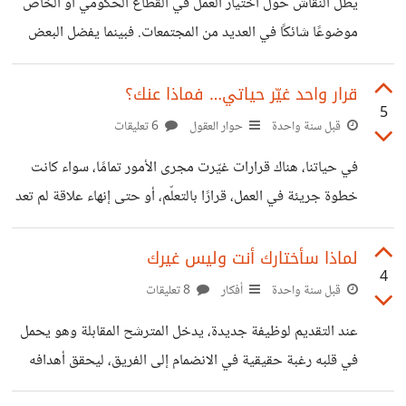
يظل النقاش حول اختيار العمل في القطاع الحكومي أو الخاص
هذا الخيار، ستضطر إلى تقليص التكاليف إلى الحد الأدنى، وهو
موضوعًا شائكًا في العديد من المجتمعات. فبينما يفضل البعض
ما يتضمن تقليل
العمل في القطاع الحكومي لما يوفره من استقرار وامتيازات، يرى
آخرون أن العمل في القطاع الخاص يوفر فرصًا أكبر للنمو
قرار واحد غيّر حياتي… فماذا عنك؟
5
الشخصي والمهني. من جهة، يُعتبر القطاع الحكومي خيارًا
قبل سنة واحدة
حوار العقول
6 تعليقات
مستقرًا حيث توفر الحكومات عادة مزايا مثل الأمان الوظيفي،
في حياتنا، هناك قرارات غيّرت مجرى الأمور تمامًا، سواء كانت
التقاعد، والإجازات المدفوعة، فضلاً عن بيئة عمل قد تكون أقل
خطوة جريئة في العمل، قرارًا بالتعلّم، أو حتى إنهاء علاقة لم تعد
ضغطًا مقارنة بالقطاع الخاص. كما يتمتع موظفو القطاع
تضيف لنا شيئًا. بعض هذه القرارات كانت صعبة، لكن تأثيرها كان
الحكومي بمزايا عديدة تتعلق بالاستقرار المالي
واضحًا بعد فترة. ما هو القرار الذي اتخذته في حياتك، وأحدث
لماذا سأختارك أنت وليس غيرك
4
فرقًا حقيقيًا لم تكن تتوقعه في البداية؟ سواء كان إيجابيًا أو
قبل سنة واحدة
أفكار
8 تعليقات
حتى تجربة تعلمت منها درسًا مهمًا. شارك رأيك، فقد يكون مصدر
عند التقديم لوظيفة جديدة، يدخل المترشح المقابلة وهو يحمل
إلهام لشخص آخر يواجه قرارًا مشابهًا.
في قلبه رغبة حقيقية في الانضمام إلى الفريق، ليحقق أهدافه
الشخصية والمهنية. في المقابل، لدى الشركة رغبة مماثلة في