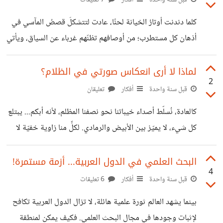
الحيوان ما يميّزه، خصوصاً جلده السميك والمرن الذي يحميه من
كلما دندنت أوتارُ الخيانة لحنًا، عادت لتتشكلَ قصصُ المآسي في
الأنياب واللدغات. ومع ذلك، تكمن قوته الحقيقية في فلسفة
أذهان كل مستطرب؛ من أوصافهم تظنّهم غرباء عن السياق، ويأتي
البقاء التي يتّبعها: لا حياد في الغابة، فإما أن تصيد
المايسترو ليسرد أوصافًا أخرى، لكنهم لا يدرون أنهم جميعًا
يتقاسمون الصدمة ذاتها. أليس الفأس أدرى أن أمه شجرة؟ ألم
لماذا لا أرى انعكاس صورتي في الظلام؟
2
يسمع السكينُ معاناةَ أبيه الحدادِ مع الحَجَرة؟ أهو أعمى؟ أم أعماه
قبل سنة واحدة
أفكار
تعليقان
السواد؟ ونحن في شرفة عقل أحد الحاضرين، حيث الكلّ يبحث،
كالعادة، نُسلّط أصداء خيباتنا نحو نصفنا المظلم، لأنه أبكم... يبتلع
لم يُبالِ أحدٌ برثاء ذاك الكمّ من الصور، إلا صورة بدَت من الوَهنة
كل شيء، لا يميّز بين الأبيض والرمادي. لكلٍّ منا زاوية خفيّة لا
الأولى… بيضاء، كغيرها من الصور الباهتة، لا
يصلها الضوء، حتى مصباح الحارس الليلي، ذلك الذي يحرس بقايا
ملامحنا، لا يدركها ولا يعلم عنها شيئًا. وحين لا ترد، ولا تهتم، يأتي
البحث العلمي في الدول العربية... أزمة مستمرة!
4
أحدهم ليوجّه ضوء خيباته وعقده النفسية نحو ظلامك، لأنه يرى
قبل سنة واحدة
أفكار
6 تعليقات
فيه سكينةً لا يعرفها، ومأوى لا يملكه. ففي الظلمة، لا تنعكس
بينما يشهد العالم ثورة علمية هائلة، لا تزال الدول العربية تكافح
الوجوه، ولا تُكشف العيوب. ولأن البعض يتقن مبدأ الببغاء في
لإثبات وجودها في مجال البحث العلمي. فكيف يمكن لمنطقة