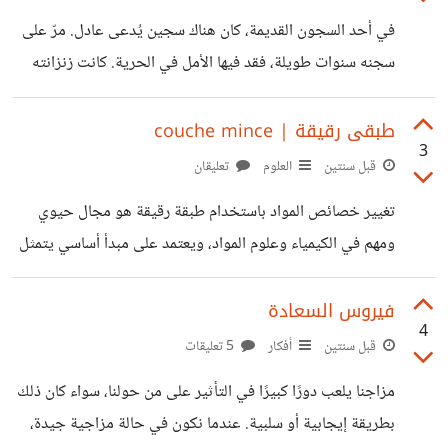
في أحد السجون القديمة، كان هناك سجين يُدعى عادل. مرّ على
سجنه سنوات طويلة، فقد فيها الأمل في الحرية. كانت زنزانته
مظلمة وصغيرة، وكان يشعر بالضياع والعزلة. كلما تذكر العالم
الخارجي، زادت آلامه. في أحد الأيام، بينما كان جالسًا في زنزانته،
طبقى رقيقة | couche mince
3
رأى طائرًا صغيرًا يقترب من نافذته. كان يحمل شيئًا في منقاره.
قبل سنتين
العلوم
تعليقان
اقترب الطائر وسقط الشيء الذي كان يحمله على الأرض. كان
تغيير خصائص المواد باستخدام طبقة رقيقة هو مجال حيوي
مفتاحًا! تفاجأ عادل، لكن لم يصدق عينيه. هل يمكن أن يكون هذا
ومهم في الكيمياء وعلوم المواد، ويعتمد على مبدأ أساسي يتمثل
مفتاح حريته؟ بدلاً من استخدام المفتاح
في إضافة طبقة رقيقة جدًا (عادة بسمك النانومتر) على سطح
المادة الأصلية لتغيير خصائصها الفيزيائية أو الكيميائية. هذه
فيروس السعادة
4
العملية تُستخدم لتحسين أداء المواد أو لتزويدها بوظائف جديدة
قبل سنتين
أفكار
5 تعليقات
تساهم في استخدامات متعددة تشمل الصناعة، والطب، والطاقة،
مزاجنا يلعب دورًا كبيرًا في التأثير على من حولنا، سواء كان ذلك
والإلكترونيات. بدايةً، يتم وضع الطبقة الرقيقة على سطح المادة
بطريقة إيجابية أو سلبية. عندما نكون في حالة مزاجية جيدة،
باستخدام تقنيات متقدمة مثل الترسيب البخاري الكيميائي