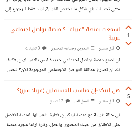
وايضا يمكنه الرد على التعليقات وغيرها. كيف سيتأثر المجتمع
حتى تحديات باي شكل ما يختص القراءة. اريد فقط الرجوع إلى
من ذلك، وكم من الوقت يحتاجون حتى يكتشفونه. او مثلا،
قراءة الكتب بشغف اكثر، واعتقد ان وجود مجتمع من حولي
لاحظت
يهتم بالامر سيساعدني كثيرا. فهل تعرف اي مجتمعات قراءة
أسمعت بمنصة "قبيلة" ؟ منصة تواصل اجتماعي
1
عربية
عربية نشطة على الانترنت يمكنني المشاركة فيها؟ *جربت
goodreads، للاسف غير متفاعل
قبل سنتين
التدوين وصناعة المحتوى
3 تعليقات
ان تصنع منصة تواصل اجتماعي جديدة ليس بالامر الهين، فكيف
لك ان تصارع عمالقة التواصل الاجتماعي الموجودة الان؟ فحتى
"ثريدز" وبظهره شركة ميتا، لم يستطع بعد الدخول في الصراع.
في نفس الوقت، نحن كعرب للاسف نعاني كثيرا من تلك
هل لينكد-إن مناسب للمستقلين (فريلانسرز)؟
5
المنصات، فلا نستطيع التكلم بحرية، بل ان انستجرام كان يلغى
قبل سنتين
العمل الحر
12 تعليق
بعض الحسابات لانها تضعها في وصفها كلمة مثل "لا الله الا الله".
لي حالة غريبة مع منصة لينكدإن، فتارة اشعر انها المنصة الافضل
لذا الا يمكن انشاء منصة تواصل اجتماعي عربية؟ اصلا كيف
على الاطلاق من حيث المحتوى والعمل، وتارة اراها مجرد منصة
يمكن ذلك، انشاء منصة تواصل اجتماعي جديدة صعب،ولن
للاعلانات, فكل منشور تراه ما هو إلا إعلان لخدمة او إعلان