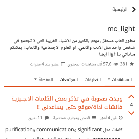
الرئيسية
mo_light
مطور العاب مستقل, مهتم بالكثير من الاشياء الغريبة التي لا تجتمع في
شخص واحد مثل الادب والانمي, او العلوم الاجتماعية والالعاب!! يمكنكم
مناداتي بـlight ايضا
381
57.6 ألف مشاهدات المحتوى
عضو منذ
4 سنوات
المساهمات
التعليقات
المجتمعات
المفضلة
وجدت صعوبة في تذكر بعض الكلمات الانجليزية
4
فانشات اداة/موقع حتى يساعدني !!
قبل 4 أشهر
قصص وتجارب شخصية
11 تعليق
كلمات مثل significant وcommunication وpurification