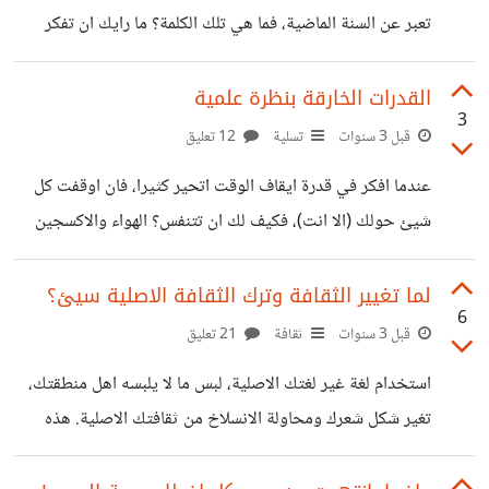
ببعضها (إلا إن وجد طرف ثالث يعقدهم).
تعبر عن السنة الماضية، فما هي تلك الكلمة؟ ما رايك ان تفكر
بشكل مختلف، بدلا من وضع كلمة للعام الماضي، ما رايك بوضع
كلمة للعام القادم؟ اي تحاول يوميا تحقيقها وهكذا في نهاية السنة
القدرات الخارقة بنظرة علمية
3
القادمة تستطيع القول "السنة الماضية كانت ___" هذه كانت
قبل 3 سنوات
تسلية
12 تعليق
فكرة سوسانه كونواي - SUSANNAH CONWAY، كانت تقول
عندما افكر في قدرة ايقاف الوقت اتحير كثيرا، فان اوقفت كل
ان اتخاذ عنوانا للعام ساعدها كثيرا في التركيز اكثر على الزيادة
شيئ حولك (الا انت)، فكيف لك ان تتنفس؟ الهواء والاكسجين
من المطلوب منها في ذلك العام، فبدلا
اكيد انه توقف ايضا عن الحركة، فلن يمكنه الوصول اليك، فاما ان
يكون لك جهاز تنفس عظيم يستطيع سحب الهواء من بعيد فهكذا
لما تغيير الثقافة وترك الثقافة الاصلية سيئ؟
6
لن يفرق معك، او تحبس انفاسك طوال فترة ايقاف الوقت. ولم
قبل 3 سنوات
ثقافة
21 تعليق
اتوقف على قدرة ايقاف الوقت فقط، بل ايضا نظرت في بقية
استخدام لغة غير لغتك الاصلية، لبس ما لا يلبسه اهل منطقتك،
القدرات، فاليك بعض القدرات الخارقة مع مشاكل "علمية" -او
تغير شكل شعرك ومحاولة الانسلاخ من ثقافتك الاصلية. هذه
على الاقل هذا ما اراه
واحدة من آفات جيلنا الحالي، وهذه الآفة تأتي فقط للحضارات