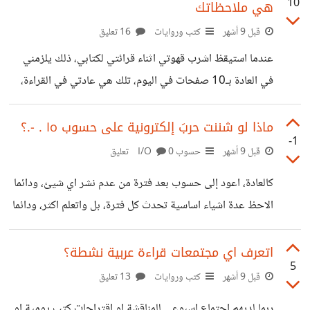
10
هي ملاحظاتك
البطل لديه معرفة بوليسية من كتبه بل ولديه متجر الكتب
خاصته، فهو يكون الدليل للفدرائيلية التي تحتاجه. جزء كبير
قبل 9 أشهر
كتب وروايات
16 تعليق
يعجبني في القصة هو حياة البطل مع الكتب وعلاقاته، وكيف انه
عندما استيقظ اشرب قهوتي اثناء قرائتي لكتابي، ذلك يلزمني
اشترك هو واصدقائه في تحديات روائية مختلفة للكتابة. وذلك
في العادة بـ10 صفحات في اليوم، تلك هي عادتي في القراءة،
إلهمني
حتى جاء البناء المنهجي واكتشفت حاجتي لقراءة المزيد،
فاصبحت انهي قهوتي واظل اقرا حتى انهي ما علي في البناء
ماذا لو شننت حربَ إلكترونية على حسوب Io . -.؟
-1
المنهجي (وهو قرابة الـ20 صفحة). وبالنسبة لملاحظاتي، فانه
قبل 9 أشهر
حسوب I/O
0 تعليق
على حسب طريقة القراءة، انت كنت استخدم google books،
كالعادة، اعود إلى حسوب بعد فترة من عدم نشر اي شيئ، ودائما
فاستطيع تعليم الفقرات والاسطر التي اريد التعليق عليها وكتابة
الاحظ عدة اشياء اساسية تحدث كل فترة، بل واتعلم اكثر، ودائما
ملاحظة، وفي الكتب الورقية، لدي مفكرة صغيرة بها ورق اخذ
اتسائل، ماذا لو صنعت شيفرة برمجية تفعل كذا وكذا، ما تاثير
منها ورقة واكتب فيها ملاحظتي
ذلك على المنصة؟ على سبيل المثال، يمكنني صناعة bot صغير
اتعرف اي مجتمعات قراءة عربية نشطة؟
5
يستعمل الذكاء الاصطناعي لتحديد بعض المواضيع الشيقة
قبل 9 أشهر
كتب وروايات
13 تعليق
والكتابة عنها، ثم تحديد المواضيع الاكثر تفاعلا والزيادة منها،
ربما لديهم اجتماع اسبوعي للمناقشة او اقتراحات كتب يومية او