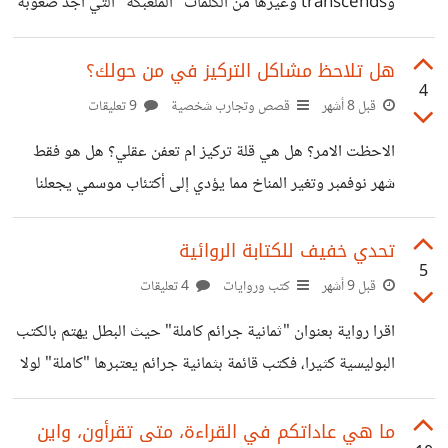
وtranscends وغيرها من الكلمات "الملعبكة" التي اجد صعوبة
دائما في تذكر كيفية كتابتها بشكل صحيح، دائما اعتمد على
الترجمات حتى تساعدني في كتابة تلك الكلمات. ولكن تعبت من
هل تلاحظ مشاكل التركيز في من حولك؟
4
ذلك، فاريد طريقة لتعلمها، وافضل طريقة في تعلم اللغات هي
قبل 8 أشهر
قصص وتجارب شخصية
9 تعليقات
"التكرار المتباعد" والذي يعتمد على تكرار معلومة معينة (مثل
الاحظت الامر؟ هل هي قلة تركيز ام تعفن عقلي؟ هل هو فقط
كيفية كتابة الكلمة) على فترات متباعدة على حسب قوة المعلومة
شهر نوفمبر وتغير المناخ مما يؤدي إلى أكتئاب موسمي يجعلنا
لديك. فان كنت تخطا في كتابتها، فيجب عليك مراجعتها في
الجميع لا نركز؟ الامر غريب بالفعل، تتحدث مع اي احد وتخبره
اليوم التالي، اما ان كنت تكتبتها بشكل صحيح،
بشيئ منطقي وتكتشف انه لا يستطيع توصيل النقاط ببعضها
تحدي خفيف للكتابة الروائية
5
ويحتاج إلى شرح اكثر حتى يفهم. مثلا في مرة سالني احدهم
قبل 9 أشهر
كتب وروايات
4 تعليقات
عن لماذا لم اشتري كذا، فقلت له بسبب ان المتجر مغلق، فاعاد
اقرا رواية بعنوان "ثمانية جرائم كاملة" حيث البطل يهتم بالكتب
سؤاله مجددا وقال ما دخل هذا بذلك، فكان يحتاج ان اشرح له
البوليسية كثيرا، فكتب قائمة بثمانية جرائم يعتبرها "كاملة" لولا
ان المتجر هو
وجود الكاتب الذي يرد للقضية ان تحل، ثم يكتشف بطلنا ان
احدهم يستخدم قائمته وبالفعل يقوم بعمل تلك الجرائم. وبما ان
ما هي عاداتكم في القراءة، متى تقرأون، واين