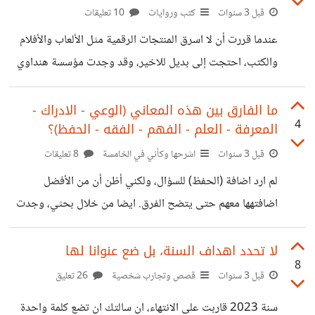
سنتين ابحث عنه ولا استطيع إيجاد نسخة منه الا نسخ الـPdf
قبل 3 سنوات
كتب وروايات
10 تعليقات
المسروقة. فكيف يمكن لنادي القراءة ان يحل مشكلة كهذه؟ وقد
عندما قررت أن لا اسرق المنتجات الرقمية مثل الألعاب والأفلام
سمعت ان في بعض الاحيان يبدء الناس في
والكتب، احتجت إلى بديل للاخير، وقد وجدت مؤسسة هنداوي
منذ عدة سنوات، وانقذتني بالفعل بكتبها المرخصة المجانية.
ولكن للأسف، فإن الموقع لا يحتوي على تقييمات تلك الكتب، بل
ما الفارق بين هذه المعاني (الوعي - الادراك -
4
المعرفة - العلم - الفهم - الفقه - الحفظ)؟
تحتاج أن تبحث بنفسك عن تقييم كل كتاب في عملية تاخذ 5
دقائق فقط! وإن كانت لا تأخذ الكثير من الوقت، فقد تاخذه
قبل 3 سنوات
اشرحها وكأني في الخامسة
8 تعليقات
عندما تبحث في مجموعة كبيرة. وبما اني مبرمج قررت أن اصنع
لم ارد اضافة (الحفظ) للسؤال، ولكني أظن أن من الأفضل
برنامجا صغيرا ليفعل ذلك بدلا مني، فيأخذ بنفسه
اضافتهها معهم حتى يتضح الفرق. ايضا من خلال بحثي، وجدت
ان للسؤال نفسه مرجعية للجواب، اي ان سالت فقط عن (الوعي
والادراك)، اجد ان الاجابات تربط بين الاثنين، وان كانت السؤال
لا تحدد اهداف السنة، بل ضع عنوانا لها
8
عن فقط (الادراك والفهم)، اجد الاجابات ايضا توضح الرابط
قبل 3 سنوات
قصص وتجارب شخصية
26 تعليق
بينهما، ولكن ما اريده هو الاجابة التي لا تربط بين تلك الاشياء
سنة 2023 قاربت على الانتهاء، ان سالتك ان تضع كلمة واحدة