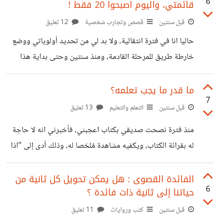
6
قائمتي، واليوم اصبحوا 20 فقط !
لنفسها وتثبت جداراتها انها بالفعل تعرف الكثير بخصوص ما
تقدمه. هذا الاسلوب من "التسويق بالمحتوى" يمكن عمله عبر
قبل سنتين
قصص وتجارب شخصية
12 تعليق
المقالات والفيديوهات ومنشورات وسائل التواصل الاجتماعي
حاليا انا في فترة انتقالية، ولا بد لي من تحديد أولوياتي ووضع
وغيرها، ولكن اريد التركيز قليلا على المحتوى المقالي. عندما
خارطة طريق للمرحلة القادمة، ومنذ سنتين وحتى بداية هذا
افتح موقع او براند ما، واكتشف بالصدفة البحتة ان لديهم مدونة،
الاسبوع، كان دائما لدي مهمة "قلل من مهامك"،. فانا استخدم
فاتسال
تطبيق ticktick لوضع المهام وجدولتها وتنظيمها، وكثرت تلك
ما قدر ما يجب تعلمه؟
7
المهام حتى وصلت إلى قرابة الـ250 مهمة يجب علي انهائها،
قبل سنتين
التعلم والتعليم
13 تعليق
ولكن بالطبع مع مشكلة تحديد الاولويات، بدأت تتخلل تلك المهام
منذ فترة نصحت صديقي بكتاب اعجبني، فأخبرني انه لا حاجة
إلى عقلي فلا استطيع التفكير بوضوح. فقررت مع بداية هذا
له بقرائة الكتاب، ويكفيه مشاهدة مُلخصا له، وذلك أدى إلى "اذا
الاسبوع انه قد حان الوقت أخيرا لأنهاء كل تلك المهام التي
اردت تعلم شيئ، فلما لا تردسه دراسة علمية". ففكرت، ما هو
القدر المناسب من التعلم الذي يجب تفعله اذا اهتممت بموضوع
الفائدة القصوى : هل يمكن تحويل كل ثانية من
6
حياتنا إلى ثانية ذات فائدة ؟
ما؟ لنقل اني مهتم بالعلاقة بين الرجل والمرأة، هل يكفني فيديو؟
هل يكفين كتاب؟ هل اقرأ عدة كتب؟ هل احتاج إلى دورة
قبل سنتين
كتب وروايات
11 تعليق