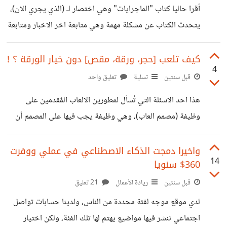
تعليمية؟ أم يجب علي دخول كلية علم النفس ودراسة علوم
أقرا حاليا كتاب "الماجرايات" وهي اختصار لـ (الذي يجري الان)،
الاجتماع وعلم نفس الاسرة وغيرها لأشفي
يتحدث الكتاب عن مشكلة مهمة وهي متابعة اخر الاخبار ومتابعة
التعليقات على تلك الاخبار وحتى الردود على تلك التعليقات !،
ليكتشف المرء انه اضاع الكثير من الوقت في شيئ لن يفيديه في
كيف تلعب [حجر، ورقة، مقص] دون خيار الورقة ؟ !
4
شيئ. ولكن الكاتب يقول ان اؤلاك من "يضيعون وقتهم" تصبح
قبل سنتين
تسلية
تعليق واحد
لديهم "مَلكة" جديدة، وهي الوعي بأمور الحياة، والتي تسمى في
هذا احد الاسئلة التي تُسأل لمطورين الالعاب المٌقدمين على
الدين بـ(فقه الواقع)، فيعلم اخر الاخبار ويعرف اراء الناس وهكذا
وظيفة (مصمم العاب)، وهي وظيفة يجب فيها على المصمم أن
يتابعهم او لا وايضا يتقدم بسهولة. ونظرا لان
يحل مثل هذه المشاكل، فيحاول تحويل اللعبة إلى لعبة ممتعة
مهما كانت العوائق. الحق اني لم اعرف اين اضع هذا الموضوع،
واخيرا دمجت الذكاء الاصطناعي في عملي ووفرت
14
360$ سنويا
ولكنه ممتع لدرجة وضعته في مجتمع تسلية. المهم، اسألك نفسك
السؤال، كيف تجعل لعبة (حجر، ورقة، مقص) ممتعة بدون خيار
قبل سنتين
ريادة الأعمال
21 تعليق
الورقة؟ حاول التفكير قليلا في إجابة قبل ان اخبرك بها، لربما
لدي موقع موجه لفئة محددة من الناس، ولدينا حسابات تواصل
تكتشف انك مصمم العاب وانت لا تعرف. حسنا الاجابة
اجتماعي ننشر فيها مواضيع يهتم لها تلك الفئة، ولكن اختيار