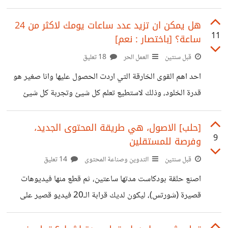
المواضيع الخاصة بالنشر نوعا ما عملية روتينية جدا. حيث نخرج
بفكرة ما، ثم نبدء الكتابة فيها (وقد تحتاج بعض البحث) ثم
هل يمكن ان تزيد عدد ساعات يومك لاكثر من 24
11
ساعة؟ [باختصار : نعم]
نحفظها على موقع trello حتى ياتي وقت نشرها. لذلك قررت ان
استخدم الذكاء الاصطناعي قليلا -الصراحة كثيرا، ولكن اوضح
قبل سنتين
العمل الحر
18 تعليق
في اخر التدوينة- وهو ان اعطيه الفكرة كي يخرج لي بالمنشور،
احد اهم القوى الخارقة التي اردت الحصول عليها وانا صغير هو
وهكذا فقط انسخ كلامه واضعه في trello مع بعض
قدرة الخلود، وذلك لاستطيع تعلم كل شيئ وتجربة كل شيئ
وايضا يكون لي من الحكمة الكثيرة التي تؤهلني للحفاظ على
هذا العالم من الانهيار مرارا وتكرارا. ولكن كبرت وادركت ان تلك
[حلب] الاصول، هي طريقة المحتوى الجديد،
9
وفرصة للمستقلين
حماقة، لا فائدة من العيش في الدنيا، لان ذلك العالم الذي اريد
الاهتمام به، يوجد عالم خلفه في الاخرة افضل بكثير يمكنني
قبل سنتين
التدوين وصناعة المحتوى
14 تعليق
العيش فيه مؤبدا كما اشاء. ولكن ظل في خاطري مشكلة كبيرة،
اصنع حلقة بودكاست مدتها ساعتين، ثم قطع منها فيديوهات
اني مازلت اعيش هنا، واريد
قصيرة (شورتس)، ليكون لديك قرابة الـ20 فيديو قصير على
الاقل، ثم اكتب مجموعة مقالات عن كل كلمة قيلت، ثم اصنع