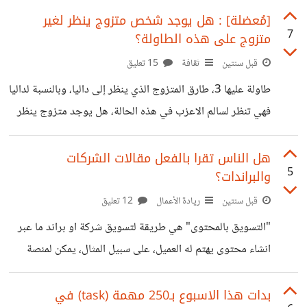
يمكنها
شخصي او اعلان بحث عن وظيفة او إعلان توظيف. ولكن ذلك
[مُعضلة] : هل يوجد شخص متزوج ينظر لغير
7
متزوج على هذه الطاولة؟
كله لا يخفي قيمته في المحتوى والعمل، ولكن هل هو بالفعل
مناسب لنا كمستقلين؟ الفارق بين المستقل والموظف التقليدي
قبل سنتين
ثقافة
15 تعليق
العديد من الامور، اهمها ان الموظف يحتاج إلى سيرة ذاتية (cv)،
طاولة عليها 3، طارق المتزوج الذي ينظر إلى داليا، وبالنسبة لداليا
ولكن المستقل يستخدم معرض الاعمال، وفي نفس
فهي تنظر لسالم الاعزب في هذه الحالة، هل يوجد متزوج ينظر
لغير متزوج(عازب)؟ فكر للامر للحظة قبل ان اعطيك الاجابة. في
البداية يظهر انه هذه معضلة لقلة المعلومات، لاني لم اخبرك اذا
هل الناس تقرا بالفعل مقالات الشركات
5
والبراندات؟
كانت داليا متزوجة ام لا، ولكن الواقع انه يمكن حل هذه
"المعضلة" بسهولة، ففي النهاية داليا قد تكون متزوجة او غير
قبل سنتين
ريادة الأعمال
12 تعليق
متزوجة، في حالة كانت متزوجة، ففهي هذه الحالة هي تنظر
"التسويق بالمحتوى" هي طريقة لتسويق شركة او براند ما عبر
لسالم الاعزب، بالتالي الاجابة ستكون "نعم"
انشاء محتوى يهتم له العميل، على سبيل المثال، يمكن لمنصة
استشارية كتابة مقالات تعليمية مجانية، وتقديم استشارات
مدفوعوعة، وتلك المقالات المجانية كافية لان تسوق المنصة
بدات هذا الاسبوع بـ250 مهمة (task) في