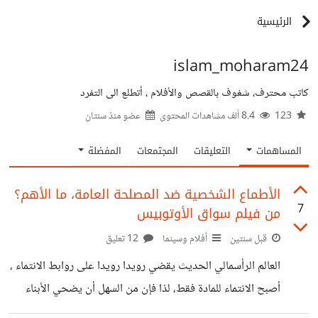
الرئيسية
islam_moharam24
كاتب محترف، شغوف بالقصص والأفلام ، أتطلع الى التفرد
123
8.4 ألف مشاهدات المحتوى
عضو منذ
سنتان
المساهمات
التعليقات
المجتمعات
المفضلة
الأطماع الشخصية ضد المصلحة العامة، ما الأهم؟
7
من فيلم سواق الأوتوبيس
قبل سنتين
أفلام وسينما
12 تعليق
العالم الرأسمالي الحديث يقضي رويدا رويدا على روابط الانتماء ،
أصبح الانتماء للمادة فقط، لذا فإن من السهل أن يضحي الأبناء
بالورشة وبأبيهم في سبيل أطماع شخصية، ويظل حسن هو