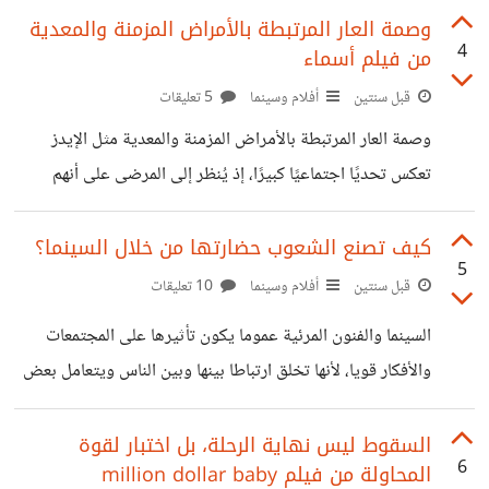
الشخص الوحيد الذي يحاول أن ينقذ الورشة من براثن عوني
وصمة العار المرتبطة بالأمراض المزمنة والمعدية
4
من فيلم أسماء
العالم أصبحت تحكمه المصلحة الشخصية التي من الممكن أن
نقضي على مفاهيم الانتماء والمصلحة العامة، تقضي على ترابط
قبل سنتين
أفلام وسينما
5 تعليقات
الأسرة، ولا مشكلة بالنسبة لصاحب المصلحة من أي ينتهز الفرصة
وصمة العار المرتبطة بالأمراض المزمنة والمعدية مثل الإيدز
ويدوس أي شخص يقف في طريقه حسن هنا يذكرني ب"دون
تعكس تحديًا اجتماعيًا كبيرًا، إذ يُنظر إلى المرضى على أنهم
كيشوت" الذي
"خطر" أو "غير مقبولين" اجتماعيًا. هذا التمييز يؤدي إلى عزلهم
عن المجتمع، وحرمانهم من الدعم النفسي والاجتماعي الذي
كيف تصنع الشعوب حضارتها من خلال السينما؟
5
يحتاجونه بشدة. على أرض الواقع، يمكننا رؤية هذه الوصمة في
قبل سنتين
أفلام وسينما
10 تعليقات
رفض تشغيل المرضى، الخوف من التعامل معهم، أو حتى تقييد
السينما والفنون المرئية عموما يكون تأثيرها على المجتمعات
مشاركتهم في الأنشطة العامة. إسقاطًا على حياتنا اليومية، نجد
والأفكار قويا، لأنها تخلق ارتباطا بينها وبين الناس ويتعامل بعض
أن الوعي المجتمعي بمثل هذه القضايا ما زال ضعيفًا، وغالبًا ما
الناس معها كأنها مرآة لوقت ما أو حضارة ما، كأن نتعامل نحن
ينبع التمييز من الجهل
المصريين مع أفلام مثل "الزوجة الثانية" أو " الحرام" كأنهم مرآة
السقوط ليس نهاية الرحلة، بل اختبار لقوة
6
المحاولة من فيلم million dollar baby
للحياة الريفية في هذه الحقبة، مع أن هذا من الممكن أن يكون