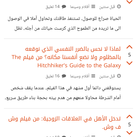
منافيا للواقع. فنحن نأخذ ونوثق تاريخنا -حتى التاريخ القريب-
قبل سنتين
أفلام وسينما
14 تعليق
من خلال السينما، والسينما تخضع لأهواء صانعيها وأحيانا لأهواء
الحياة صراع للوصول، تستنفذ طاقتك وتحاول آملا في الوصول
السلطة، فيظل راسخا في الأذهان لعقود ما على الشاشة
الى ما تريده من الطموح الذي كرست حياتك من أجله، تظل
تحاول وتحاول، ومن الممكن أن تقترب من القمة ولا تصل هل
مجرد المحاولة يضمن لك الوصول؟ أم أن الوصول والاستمرارية
لماذا لا نحس بالضرر النفسي الذي نوقعه
5
بالمظلوم ولا نضع أنفسنا مكانه؟ من فيلم The
ليس ملكا لك؟
Hitchhiker's Guide to the Galaxy
قبل سنتين
أفلام وسينما
16 تعليق
يستوقفني دائما أول مشهد في هذا الفيلم، عندما يقف شخص
أمام الشرطة محاولا منعهم من هدم بيته بحجة بناء طريق سريع،
وعندما يشتد النقاش يأتي الفضائيون لهدم الأرض كلها لبناء
طريق فضائي سريع مشهد قمة في العبثية ويطرح تساؤلات
تدخل الأهل في العلاقات الزوجية: من فيلم وش
5
ف وش.
كثيرة منها: هل نحن كبشرية بارعون ف ظلم الآخرين لكن عندما