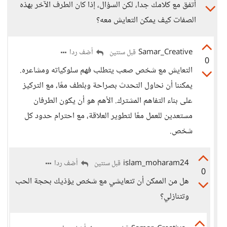
أتفق مع كلامك جدا، لكن السؤال، إذا كان الطرف الآخر بهذه
الصفات كيف يمكن التعايش معه؟
Samar_Creative
أضف ردا
قبل سنتين
0
التعايش مع شخص صعب يتطلب فهم سلوكياته ومشاعره.
يمكننا أن نحاول التحدث بصراحة وبلطف معًا، مع التركيز
على بناء التفاهم المشترك. الأهم هو أن يكون الطرفان
مستعدين للعمل معًا لتطوير العلاقة، مع احترام حدود كل
شخص.
islam_moharam24
أضف ردا
قبل سنتين
0
هل من الممكن أن تتعايشي مع شخص يؤذيك بحجة الحب
وتتنازلي؟