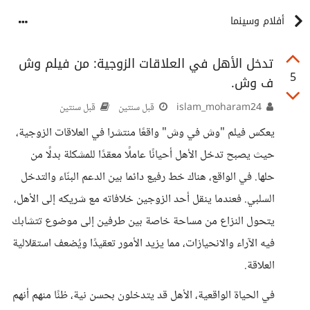
أفلام وسينما
تدخل الأهل في العلاقات الزوجية: من فيلم وش
5
ف وش.
islam_moharam24
قبل سنتين
قبل سنتين
يعكس فيلم "وش في وش" واقعًا منتشرا في العلاقات الزوجية،
حيث يصبح تدخل الأهل أحيانًا عاملًا معقدًا للمشكلة بدلًا من
حلها. في الواقع، هناك خط رفيع دائما بين الدعم البنّاء والتدخل
السلبي. فعندما ينقل أحد الزوجين خلافاته مع شريكه إلى الأهل،
يتحول النزاع من مساحة خاصة بين طرفين إلى موضوع تتشابك
فيه الآراء والانحيازات، مما يزيد الأمور تعقيدًا ويُضعف استقلالية
العلاقة.
في الحياة الواقعية، الأهل قد يتدخلون بحسن نية، ظنًا منهم أنهم