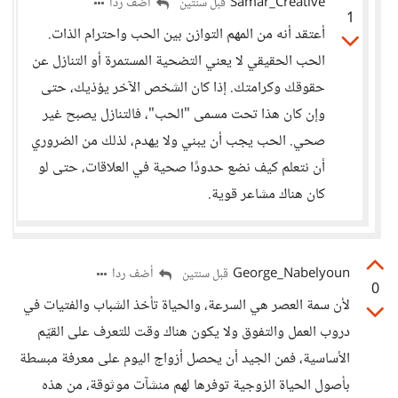
Samar_Creative
أضف ردا
قبل سنتين
1
أعتقد أنه من المهم التوازن بين الحب واحترام الذات.
الحب الحقيقي لا يعني التضحية المستمرة أو التنازل عن
حقوقك وكرامتك. إذا كان الشخص الآخر يؤذيك، حتى
وإن كان هذا تحت مسمى "الحب"، فالتنازل يصبح غير
صحي. الحب يجب أن يبني ولا يهدم، لذلك من الضروري
أن نتعلم كيف نضع حدودًا صحية في العلاقات، حتى لو
كان هناك مشاعر قوية.
George_Nabelyoun
أضف ردا
قبل سنتين
0
لأن سمة العصر هي السرعة، والحياة تأخذ الشباب والفتيات في
دروب العمل والتفوق ولا يكون هناك وقت للتعرف على القيّم
الأساسية، فمن الجيد أن يحصل أزواج اليوم على معرفة مبسطة
بأصول الحياة الزوجية توفرها لهم منشآت موثوقة، من هذه