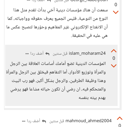
George_Nabelyoun
أضف ردا
قبل سنتين
0
سمعت أن هناك مؤسسات دينية أخي بدأت تقدم مثل هذا
النوع من التوعية، فليس الجميع يعرف حقوقه وواجباته، كما
أن الانفتاح الإلكتروني غيّر المفاهيم وحوّرها لتصبح عكس ما
هي عليه في الحقيقة.
islam_moharam24
أضف ردا
قبل سنتين
0
المؤسسات الدينية تضع أمامك أساسات العلاقة بين الرجل
والمرأة وتوزيع الأدوار، أما التفاهم فيخلق بين الرجل والمرأة
وهذا وظيفة الطرفين، والرجل بشكل أكبر، فهو رب البيت
والمتحكم فيه، ان رضي أن تكون حياته مشاعا فهو يرضي
بهدم بيته بنفسه
mahmoud_ahmed2004
أضف ردا
قبل سنتين
0