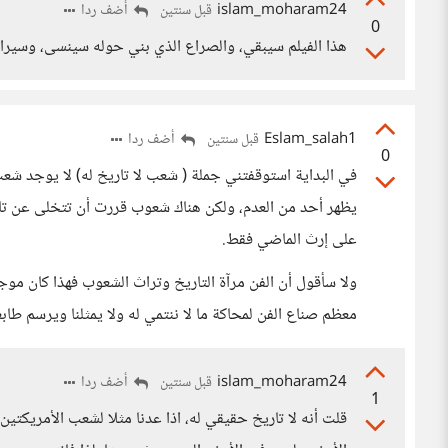
islam_moharam24
أضف ردا
قبل سنتين
0
هذا الفيلم سيبقي، والصراع الذي بني حوله سينسى، وسيرا
Eslam_salah1
أضف ردا
قبل سنتين
0
في البداية استوقفتني جملة ( شعب لا تاريخ له) لا يوجد شع
يظهر أحد من العدم، ولكن هناك شعوب قررت أن تتخلى عن تا
على إرث الماضي فقط.
ولا سأقول أن الفن مرآة التاريخ وتراث الشعوب فهذا كان موجو
معظم صناع الفن لمحاكة ما لا ننتمي له ولا يمثلنا ويرسم طابع
islam_moharam24
أضف ردا
قبل سنتين
1
قلت أنه لا تاريخ حقيقي له، اذا عدنا مثلا لشعب الأمريكتي