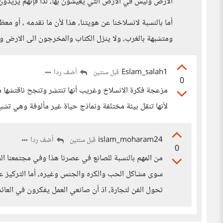
الأرض وليس في الأرض التي يعيشون بها، لذا فإنهم يريدون
أما بالنسبة لانسلاخنا عن هويتنا، هذا لأن ما نقدمه ، أو
ومتشبهة بالغرب، ولا ينزل الكتاب والمخرجون الى الارض و
Eslam_salah1
أضف ردا
قبل سنتين
0
مزعجة فكرة الانسلاخ وغريب أنها تنتشر وتنجح ناقتشها 
لأنها تنقل بيئة مختلفة ونماذج حياة غير مألوفة وهي تشب
islam_moharam24
أضف ردا
قبل سنتين
0
من المهم بالنسبة للصانع في عصرنا هذا وفي مجتمعنا ال
سوى مشاكل الحب والكره والجنس وغيره، أما التركيز ع
تحول الفن لتجارة، اذ أن صانعي العمل يفكرون في العا