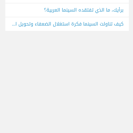
برأيك، ما الذي تفتقده السينما العربية؟
كيف تناولت السينما فكرة استغلال الضعفاء وتحويل الجسد البشري إلى سلعة؟