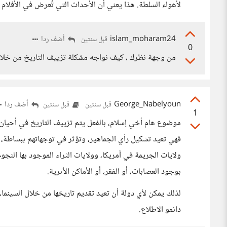
لأهواء السلطة. هذا يعني أن الأحداث التي تُعرض في الأفلام
islam_moharam24
أضف ردا
قبل سنتين
0
من وجهة نظرك ، كيف نواجه مشكلة تزييف التاريخ من خلال ا
George_Nabelyoun
أضف ردا
قبل سنتين
قبل سنتين
1
موضوع هام أخي إسلام، بالفعل يتم تزييف التاريخ في أحيان ك
فهي تعيد تشكيل رأي الجماهير، وتؤثر في توجهاتهم ببساطة، 
ولايات الجريمة في أمريكا، وولايات الثراء الموجود بها الن
بوجود العصابات، أو الفقر، أو الأماكن الأثرية.
لذلك يمكن لأي دولة أن تعيد تقديم تاريخها من خلال السينما
دائمو الاطلاع.