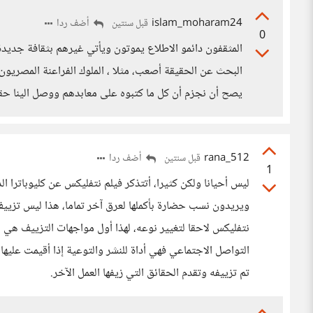
islam_moharam24
أضف ردا
قبل سنتين
0
المثقفون دائمو الاطلاع يموتون ويأتي غيرهم بثقافة جديدة 
البحث عن الحقيقة أصعب، مثلا ، الملوك الفراعنة المصريون
يصح أن نجزم أن كل ما كتبوه على معابدهم ووصل الينا حقيق
rana_512
أضف ردا
قبل سنتين
1
ليس أحيانا ولكن كثيرا، أتتذكر فيلم نتفليكس عن كليوباترا 
ويريدون نسب حضارة بأكملها لعرق آخر تماما، هذا ليس تزيي
نتفليكس لاحقا لتغيير نوعه، لهذا أول مواجهات التزييف هي 
التواصل الاجتماعي فهي أداة للنشر والتوعية إذا أقيمت علي
تم تزييفه وتقدم الحقائق التي زيفها العمل الآخر.