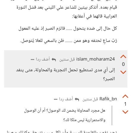
قيام بعده. أتذكر بيتين للشاعر علي الليثي بعد فشل الثورة
العرابية قالهما في أعقابها:
كل حال إلى ضده يتحول ..... فالزم الصبر إذ عليه المعول
رُبً ساعِ لحتفه وهو ممن ...... ظن بالسعي للعلا يُتوصل.
islam_moharam24
أضف ردا
قبل سنتين
0
إلى أي مدى تستطيع تحمل التجربة والمحاولة، متى ينفد
الصبر؟
Rafik_bn
أضف ردا
قبل سنتين
1
هل مجرد المحاولة يضمن لك الوصول؟ أم أن الوصول
والاستمرارية ليس ملكا لك؟
نحن نؤمن بالقاعدة السببية وأن لكل سبب نتيجة، وكذلك سعينا