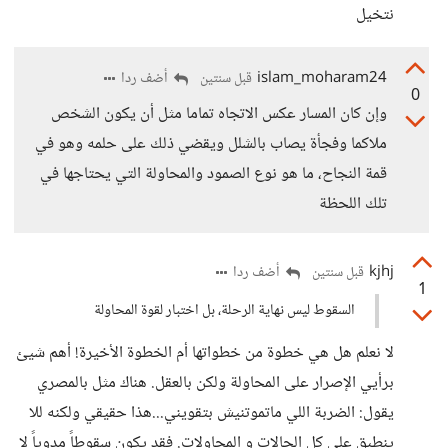
نتخيل
islam_moharam24
أضف ردا
قبل سنتين
0
وإن كان المسار عكس الاتجاه تماما مثل أن يكون الشخص
ملاكما وفجأة يصاب بالشلل ويقضي ذلك على حلمه وهو في
قمة النجاح، ما هو نوع الصمود والمحاولة التي يحتاجها في
تلك اللحظة
kjhj
أضف ردا
قبل سنتين
1
السقوط ليس نهاية الرحلة، بل اختبار لقوة المحاولة
لا نعلم هل هي خطوة من خطواتها أم الخطوة الأخيرة! أهم شيئ
برأيي الإصرار على المحاولة ولكن بالعقل. هناك مثل بالمصري
يقول: الضربة اللي ماتموتنيش بتقويني...هذا حقيقي ولكنه للا
ينطبق على كل الحالات و المحاولات. فقد يكون سقوطاً مدوياً لا