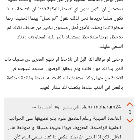
يستحيل ان يكون بدون اي نتيجة. الفكرة فقط ان النتيجة قد لا
تكون مثلما نريدها نحن لذلك نقول "لم نصل" بينما الحقيقة ربما
محاولاتك اوصلت لأمور أعلى مستوى بكثير من هدفك لكنك لم
تلاحظ، وربما ستلاحظ مستقبلا تاثير تلك المحاولات وذلك
السعي عليك..
وحتى لو توفاك الله قبل ان تلاحظ او تفهم المغزى من سعيك ذاك
الذي بدا لك دون فائدة ولم يحقق الوصول، ستجد نتيجته في
الاخرة من جهة، وكذا ستعرف انه كانت له نتيجة وفائدة وحكمة
بالفعل في الدنيا عندما يكشف لك ستار الغيب
islam_moharam24
أضف ردا
قبل سنتين
0
القاعدة السببية وعلم المنطق علوم يتم تطبيقها على الجوانب
العلمية الواضحة، المعروف فيها النتيجة مسبقا أو متوقعة على
الأقل، لكن اذا انتهي طريقك عكس ما كنت تسعى اليه، كأن