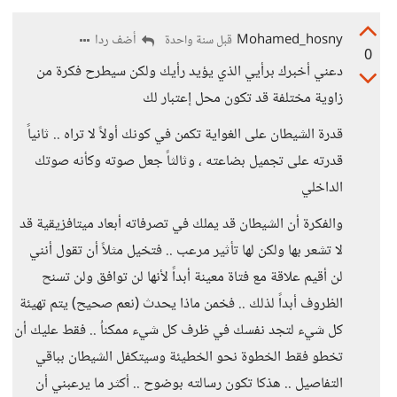
Mohamed_hosny
أضف ردا
قبل سنة واحدة
0
دعني أخبرك برأيي الذي يؤيد رأيك ولكن سيطرح فكرة من
زاوية مختلفة قد تكون محل إعتبار لك
قدرة الشيطان على الغواية تكمن في كونك أولاً لا تراه .. ثانياً
قدرته على تجميل بضاعته ، وثالثاً جعل صوته وكأنه صوتك
الداخلي
والفكرة أن الشيطان قد يملك في تصرفاته أبعاد ميتافزيقية قد
لا تشعر بها ولكن لها تأثير مرعب .. فتخيل مثلاً أن تقول أنني
لن أقيم علاقة مع فتاة معينة أبداً لأنها لن توافق ولن تسنح
الظروف أبداً لذلك .. فخمن ماذا يحدث (نعم صحيح) يتم تهيئة
كل شيء لتجد نفسك في ظرف كل شيء ممكناُ .. فقط عليك أن
تخطو فقط الخطوة نحو الخطيئة وسيتكفل الشيطان بباقي
التفاصيل .. هذكا تكون رسالته بوضوح .. أكثر ما يرعبني أن