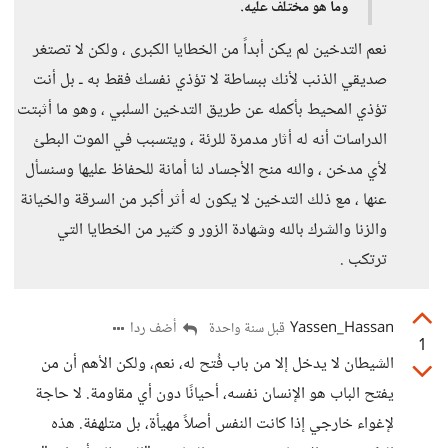
وما هو مختلف عليه.
نعم التدخين لم يكن أبداً من الخطايا الكبرى ، ولكن لا تصتغر
صديقي الذنب لأنك ببساطة لا تؤذي نفسك فقط به ـ بل أنت
تؤذي المحيط بأكمله عن طريق التدخين السلبي ، وهو ما أثبتت
الدراسات أنه له أثار مدمرة للرئة ، ويتسبب في الموت البطئ
لأي مدخن ، والله منح الأجساد لنا أمانة للحفاظ عليها وسنسأل
عنها ، مع ذلك التدخين لا يكون له أثر أكبر من السرقة والخيانة
والزنا والشرك بالله وشهادة الزور و كثير من الخطايا التي
ترتكب .
Yassen_Hassan
أضف ردا
قبل سنة واحدة
1
الشيطان لا يدخل إلا من باب فُتح له، نعم، ولكن الأهم أن من
يفتح الباب هو الإنسان نفسه، أحيانًا دون أي مقاومة. لا حاجة
لإغواء خارجي إذا كانت النفس أصلاً مهيأة، بل متلهفة. هذه