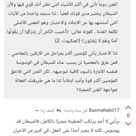
الفتن دوماً تأتي في أكثر الأشياء التي تظن أنك قوي فيها وكأن
الشيطان يختبر مدى قوتك فعلياً ، لذا ستجد واحدة من الآيات
التي أستشهد بها عن الابتلاء والاختبار: وهو المعنى الأصلي
لكلمة الفتنة ، كقوله تعالى: ﴿أَحَسِبَ النَّاسُ أَن يُتْرَكُوا أَن يَقُولُوا
آمَنَّا وَهُمْ لَا يُفْتَنُونَ﴾ (العنكبوت: 2).
لذا الاختبار يأتي للؤمنين أكثر بمراحل من الارقين بالمعاصي ..
فمن غرق بالمعصية لن يسبب عناء للشيطان في الوسوسة
فنفسه الأمارة بالسوء كافية لتوجيهه ، لكن الفتن التي تلاحق
المؤمنين أكثر قوة وأشد ابتلاءاً لذا ما هي طريقتك الفعالة
لمواجهة الفتن الصعبة؟
BasmaNabil17
أضف ردا
قبل سنة واحدة
0
برأيي لا أحد يرتكب الخطيئة مجبرًا بالكامل، فالشيطان قد
يوسوس، لكنه لا يجبر أحدًا على الفعل، في كثير من الأحيان