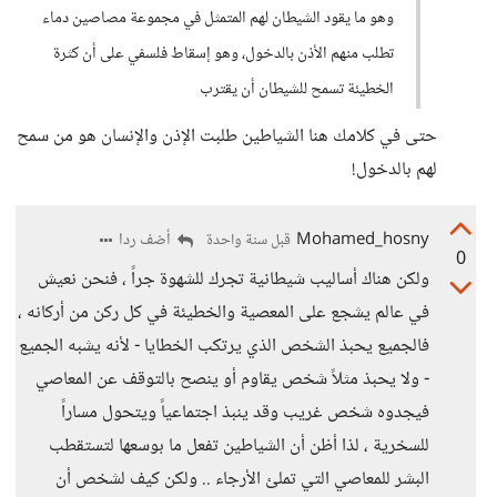
وهو ما يقود الشيطان لهم المتمثل في مجموعة مصاصين دماء
تطلب منهم الأذن بالدخول، وهو إسقاط فلسفي على أن كثرة
الخطيئة تسمح للشيطان أن يقترب
حتى في كلامك هنا الشياطين طلبت الإذن والإنسان هو من سمح
لهم بالدخول!
Mohamed_hosny
أضف ردا
قبل سنة واحدة
0
ولكن هناك أساليب شيطانية تجرك للشهوة جراً ، فنحن نعيش
في عالم يشجع على المعصية والخطيئة في كل ركن من أركانه ،
فالجميع يحبذ الشخص الذي يرتكب الخطايا - لأنه يشبه الجميع
- ولا يحبذ مثلاً شخص يقاوم أو ينصح بالتوقف عن المعاصي
فيجدوه شخص غريب وقد ينبذ اجتماعياً ويتحول مساراً
للسخرية ، لذا أظن أن الشياطين تفعل ما بوسعها لتستقطب
البشر للمعاصي التي تملئ الأرجاء .. ولكن كيف لشخص أن