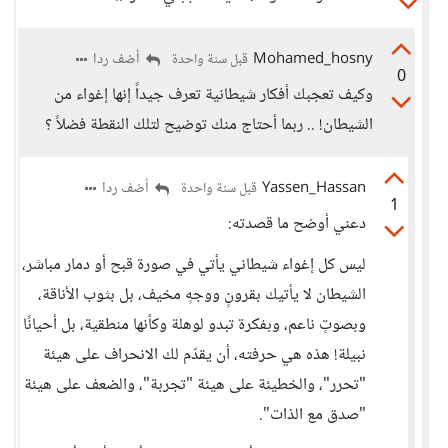
Mohamed_hosny
أضف ردا
قبل سنة واحدة
0
وكيف تعجبك أفكار شيطانية تعرف جيداً إنها إغواء من
الشيطان! .. ربما أحتاج منك توضيح لتلك النقطة فضلاً ؟
Yassen_Hassan
أضف ردا
قبل سنة واحدة
1
دعني أوضح ما قصدته:
ليس كل إغواء شيطاني يأتي في صورة قبح أو دمار مباشر،
الشيطان لا يأتيك بقرونٍ ووجهٍ مخيف، بل بثوب الأناقة،
وبصوتٍ ناعم، وبفكرة تبدو لوهلة وكأنها منطقية، بل أحيانًا
نبيلة! هذه هي حرفته، أن يقدّم لك الانحراف على هيئة
"تحرر"، والخطيئة على هيئة "تجربة"، والضعف على هيئة
"صدق مع الذات".