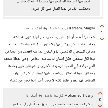
لتجربتها ا حاجة لك لتجربتها مجدداً إن لم تعجبك ..
ويمكنك القياس بهذا المثل على كل شيء.
Kareem_Magdy
أضف ردا
قبل سنة واحدة
1
شخصيا أعتقد أن الإنسان بطبعه يفضل اتباع شهواته، لكنه
يجاهد نفسه لكي يرتقي بها ولا يكون مثل الحيوانات. وهذا هو
مدخل الشيطان الرئيسي الذي تتفرع بداخله العديد من المداخل
تبعا لكل شخص. فكل انسان له مدخله الخاص، وهي نقطة ضعفه
التي توقعه في الذنب مرة بعد الأخرى، والشيطان حين يجدها
يستغلها أسوأ استغلال ويضغط عليها ليوقعنا، لكن في نهاية
المطاف فهو يغوي فقط لكنه لا يجبر أحد، إنما نحن من نختار
Mohamed_hosny
أضف ردا
قبل سنة واحدة
0
ولكن نحن محاطين بالمعاصي ويسهل جداً على أي شخص