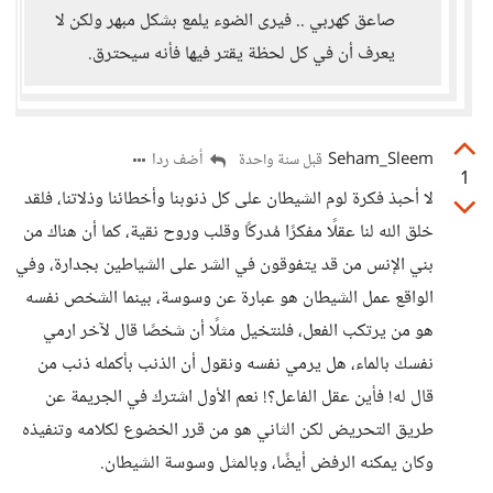
صاعق كهربي .. فيرى الضوء يلمع بشكل مبهر ولكن لا
يعرف أن في كل لحظة يقتر فيها فأنه سيحترق.
Seham_Sleem
أضف ردا
قبل سنة واحدة
1
لا أحبذ فكرة لوم الشيطان على كل ذنوبنا وأخطائنا وذلاتنا، فلقد
خلق الله لنا عقلًا مفكرًا مُدركًا وقلب وروح نقية، كما أن هناك من
بني الإنس من قد يتفوقون في الشر على الشياطين بجدارة، وفي
الواقع عمل الشيطان هو عبارة عن وسوسة، بينما الشخص نفسه
هو من يرتكب الفعل، فلنتخيل مثلًا أن شخصًا قال لآخر ارمي
نفسك بالماء، هل يرمي نفسه ونقول أن الذنب بأكمله ذنب من
قال له! فأين عقل الفاعل؟! نعم الأول اشترك في الجريمة عن
طريق التحريض لكن الثاني هو من قرر الخضوع لكلامه وتنفيذه
وكان يمكنه الرفض أيضًا، وبالمثل وسوسة الشيطان.