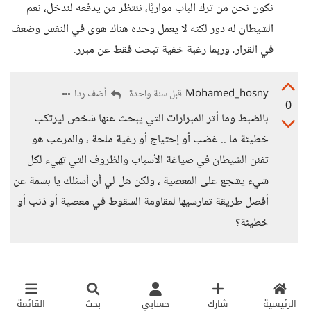
نكون نحن من ترك الباب مواربًا، ننتظر من يدفعه لندخل، نعم
الشيطان له دور لكنه لا يعمل وحده هناك هوى في النفس وضعف
في القرار، وربما رغبة خفية تبحث فقط عن مبرر.
Mohamed_hosny
أضف ردا
قبل سنة واحدة
0
بالضبط وما أثر المبرارات التي يبحث عنها شخص ليرتكب
خطيئة ما .. غضب أو إحتياج أو رغية ملحة ، والمرعب هو
تفنن الشيطان في صياغة الأسباب والظروف التي تهيء لكل
شيء يشجع على المعصية ، ولكن هل لي أن أسئلك يا بسمة عن
أفصل طريقة تمارسيها لمقاومة السقوط في معصية أو ذنب أو
خطيئة؟
الرئيسية
شارك
حسابي
بحث
القائمة