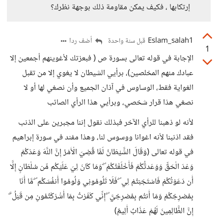
إرتكابها ، فكيف يمكن مقاومة ذلك بوجهة نظرك؟
Eslam_salah1
أضف ردا
قبل سنة واحدة
1
الإجابة في قوله تعالى بسورة ص ( فبعزتك لأغوينهم أجمعين إلا
عبادك منهم المخلصين)، برأيي الشيطان لا يغوي إلا من تقبل
الغواية فقط، الوساوس في آذان الجميع وأن نصغي لها أو لا
نصغي هذا قرار شخصي، وبرأيي هذا الرأي الصائب
لأنه لو ذهبنا للرأي الآخر فبذلك نقول إننا مجبرين على الذنب
فقد اذنبنا لأنه اغوانا ووسوس لنا، وهذا مفند في سورة إبراهيم
في قوله تعالى (وَقَالَ الشَّيْطَانُ لَمَّا قُضِيَ الْأَمْرُ إِنَّ اللَّهَ وَعَدَكُمْ
وَعْدَ الْحَقِّ وَوَعَدتُّكُمْ فَأَخْلَفْتُكُمْ ۖ وَمَا كَانَ لِيَ عَلَيْكُم مِّن سُلْطَانٍ إِلَّا
أَن دَعَوْتُكُمْ فَاسْتَجَبْتُمْ لِي ۖ فَلَا تَلُومُونِي وَلُومُوا أَنفُسَكُم ۖ مَّا أَنَا
بِمُصْرِخِكُمْ وَمَا أَنتُم بِمُصْرِخِيَّ ۖ إِنِّي كَفَرْتُ بِمَا أَشْرَكْتُمُونِ مِن قَبْلُ ۗ
إِنَّ الظَّالِمِينَ لَهُمْ عَذَابٌ أَلِيمٌ)