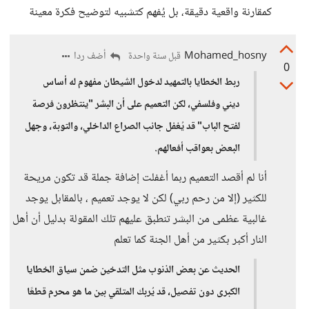
كمقارنة واقعية دقيقة، بل يُفهم كتشبيه لتوضيح فكرة معينة
Mohamed_hosny
أضف ردا
قبل سنة واحدة
0
ربط الخطايا بالتمهيد لدخول الشيطان مفهوم له أساس
ديني وفلسفي، لكن التعميم على أن البشر "ينتظرون فرصة
لفتح الباب" قد يُغفل جانب الصراع الداخلي، والتوبة، وجهل
البعض بعواقب أفعالهم.
أنا لم أقصد التعميم ربما أغفلت إضافة جملة قد تكون مريحة
للكثير (إلا من رحم ربي) لكن لا يوجد تعميم ، بالمقابل يوجد
غالبية عظمى من البشر تنطبق عليهم تلك المقولة بدليل أن أهل
النار أكبر بكثير من أهل الجنة كما تعلم
الحديث عن بعض الذنوب مثل التدخين ضمن سياق الخطايا
الكبرى دون تفصيل، قد يُربك المتلقي بين ما هو محرم قطعًا