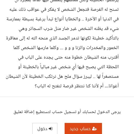
يرفضوا الخطيئة ولكن معظمهم ينغمس فيها تماماً بمجرد أن
تسنح له الفرصة فتجعل الشخص لا يفكر في عواقب ذلك عليه
في الدنيا أو الآخرة .. والخطايا أنواع تبدأ برغبة بسيطة بممارسة
شيء قد يظنه الشخص غير ضار مثل شرب السجائر وهي
بالتأكيد خطيئة لكونها تدمر الجسد الذي منحه الله له إلى معاقرة
الخمور والمخدرات والزنا و و و ... وكلما مارسها الشخص كلما
أقترب منه الشيطان خطوة منه حتى يجده على الباب في
اللحظة التي يصبح فيها أي شخص غير مبالياً بالخطيئة أو
مستصغراً لها .. ليبرز سؤال ملح هل نرتكب الخطيئة لأن الشيطان
أغوانا… أم لأننا كنا ننتظر فرصة لنفتح له الباب؟
يرجى الدخول لحسابك أو تسجيل حساب لتستطيع إضافة تعليق
حساب جديد
دخول