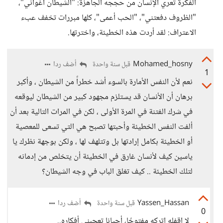
الفكرة تعري الإنسان من حججه الجاهزة: "الشيطان أغواني"،
"الظروف دفعتني"، "الحب أعمى"، كلها مبررات تخفف عبء
الاعتراف: لقد أردت هذه الخطيئة، واخترتها.
Mohamed_hosny
أضف ردا
قبل سنة واحدة
1
نعم لأن النفس الأمارة بالسوء أشد خطراً من الشيطان ، وأكبر
برهان أن الأنسان قد يستلزم مجهود كبير من الشيطان ليوقعه
في شرك الفتنة في المرة الأولى ، لكن في المرات التالية بعد أن
ألفت النفس الخطيئة وأحبتها تصبح هي التي تسعى للمعصية
أو الخطيئة بكامل إرادتها بل وتتلهف لها ، ولكن بوجهة نظرك يا
ياسين كيف لأنسان غارق في الخطيئة أن يتخلص من إدمانه
لتلك الخطيئة .. كيف تغلق الباب في وجه الشيطان؟
Yassen_Hassan
أضف ردا
قبل سنة واحدة
0
لا اقفله اتركه مفتوحًا، أحيانا تعجبني أفكاره..