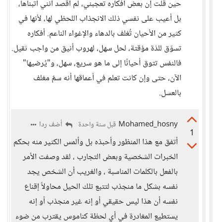
حين قلت إن بعض أفكاره تعجبني، لم أقصد أنني أتبناها،
بل أعيب على نفسي ذلك الانجذاب اللحظي لها، لأنها في
كثير من الأحيان تُغلف بالدهاء والإغواء الناعم. أفكاره
تسوّق للذة مؤقتة، لحل سهل، لهروب أنيق من واجب ثقيل.
فالنفس تتوق أحيانًا إلى ما هو سريع، سهل، و"يُرضيها"
الآن، حتى وإن كانت تعلم في أعماقها أنه سمٌ مغلف
بالعسل.
Mohamed_hosny
أضف ردا
قبل سنة واحدة
1
أتفق مع هذا المنظور وأحبذه بل وألمس الكثير منه بحكم
الخبرات الشخصية وبعض التجارب ، لقد وصفت الأمر
بالفعل بالكلمات المناسبة ، والغريب أن الشخص يجد
نفسه بشكل ما منجذب لتتبع تلك الحيل محاولاً إقناع
نفسه أن هذا ليس حقيقي أو إنه غير منجذب أو إنه
يستطيع المغادرة في أي لحظة كناموس يقترب من ضوء