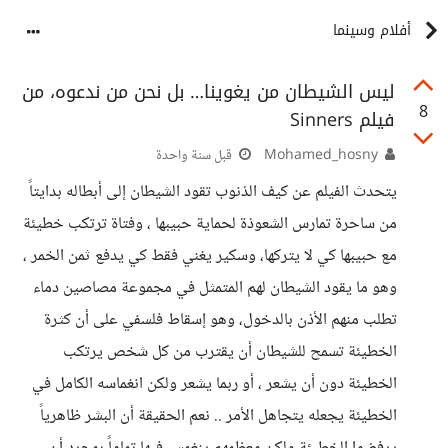
أفلام وسينما
ليس الشيطان من يغوينا… بل نحن من ندعوه، من
8
فيلم Sinners
Mohamed_hosny
قبل سنة واحدة
يتحدث الفيلم عن كيف الذنوب تقود الشيطان إلى أبطاله بدايتاً
من ساحرة تمارس الشعوذة لحماية حبيبها ، وفتاة ترتكب خطيئة
مع حبيبها كي لا يتركها، وسكير يغني فقط كي يدفع ثمن الخمر ،
وهو ما يقود الشيطان لهم المتمثل في مجموعة مصاصين دماء
تطلب منهم الأذن بالدخول، وهو إسقاط فلسفي على أن كثرة
الخطيئة تسمح للشيطان أن يقترب من كل شخص يرتكب
الخطيئة دون أن يشعر ، أو ربما يشعر ولكن انغماسه الكامل في
الخطيئة يجعله يتجاهل الأمر .. نعم الحقيقة أن البشر ظاهرياً