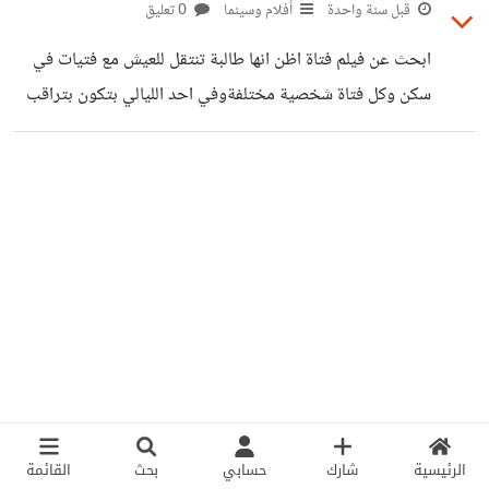
الفيلم اكشن وكوميدي
قبل سنة واحدة
أفلام وسينما
0 تعليق
ابحث عن فيلم فتاة اظن انها طالبة تنتقل للعيش مع فتيات في
سكن وكل فتاة شخصية مختلفةوفي احد الليالي بتكون بتراقب
جارها الوسيم وفجأة تشوف من ظله انه يقتل امرأة وبعدها
تحاول دخول شقته سراً لتكتشف الجريمة وتبحث عن الجثة
الفيلم اكشن وكوميدي
الرئيسية
شارك
حسابي
بحث
القائمة