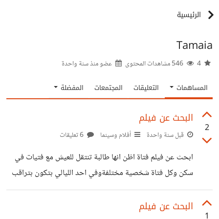
الرئيسية
Tamaia
4
546 مشاهدات المحتوى
عضو منذ
سنة واحدة
المساهمات
التعليقات
المجتمعات
المفضلة
البحث عن فيلم
2
قبل سنة واحدة
أفلام وسينما
6 تعليقات
ابحث عن فيلم فتاة اظن انها طالبة تنتقل للعيش مع فتيات في
سكن وكل فتاة شخصية مختلفةوفي احد الليالي بتكون بتراقب
جارها الوسيم وفجأة تشوف من ظله انه يقتل امرأة وبعدها
تحاول دخول شقته سراً لتكتشف الجريمة وتبحث عن الجثة
البحث عن فيلم
1