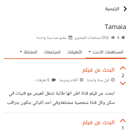
الرئيسية
Tamaia
4
552 مشاهدات المحتوى
عضو منذ
سنة واحدة
المساهمات الأحدث
التعليقات
المجتمعات
المفضلة
البحث عن فيلم
2
قبل سنة واحدة
أفلام وسينما
6 تعليقات
ابحث عن فيلم فتاة اظن انها طالبة تنتقل للعيش مع فتيات في
سكن وكل فتاة شخصية مختلفةوفي احد الليالي بتكون بتراقب
جارها الوسيم وفجأة تشوف من ظله انه يقتل امرأة وبعدها
تحاول دخول شقته سراً لتكتشف الجريمة وتبحث عن الجثة
البحث عن فيلم
1