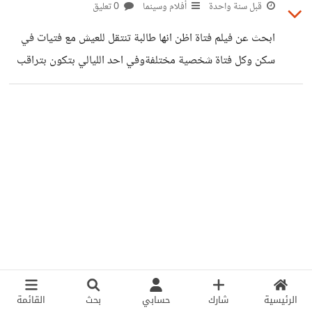
الفيلم اكشن وكوميدي
قبل سنة واحدة
أفلام وسينما
0 تعليق
ابحث عن فيلم فتاة اظن انها طالبة تنتقل للعيش مع فتيات في
سكن وكل فتاة شخصية مختلفةوفي احد الليالي بتكون بتراقب
جارها الوسيم وفجأة تشوف من ظله انه يقتل امرأة وبعدها
تحاول دخول شقته سراً لتكتشف الجريمة وتبحث عن الجثة
الفيلم اكشن وكوميدي
الرئيسية
شارك
حسابي
بحث
القائمة