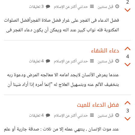
2
قبل سنتين
حدثني أكثر عن الإسلام
3 تعليقات
فضل الدعاء فى الفجر على غرار فضل صلاة الفجرأفضل الصلوات
المكتوبة فله ثواب كبير عند الله ويمكن أن يكون دعاء الفجر فى
ساعات الأستجابة يمكنك أن تدعو بالشفاء أو الدعاء لميت أو
الدعاء لقضاء حاجه ما أو الدعاء بتوبه من ذنب ما فاخلص نيتك
دعاء الشفاء
4
لله وقم بالدعاء بما يتيسر من الأدعية التى سأذكرها لك الآن
قبل سنتين
حدثني أكثر عن الإسلام
4 تعليقات
وعليك فى البدايه الصلاة على النبى. https://learn-way-
عندما يمرض الأنسان لايجد امامه الا معالجه المرض ودعوة ربه
le.blogspot.com/2024/09/blog-post_13.html
بتخفيف الألم عنه وبتسهيل العلاج له "إنما أمره إذا أراد شيئا أن
يقول له كن فيكون" فسبحان الله تعالى حتى فى أسماءه الحسنى
أسم "الشافى" فعلى الإنسان الأخذ بالأسباب والدعاء بالأحاديث
فضل الدعاء للميت
3
النبويه والأدعية التى دعاها الأنبياء السابقين مثل سيدنا أيوب
قبل سنتين
حدثني أكثر عن الإسلام
4 تعليقات
وغيره ، فالمرض أحد الابتلاءات الدنيوية التي لا يسلم منها أحد .
عند موت الإنسان ، ينتهي عمله إلا من ثلاث : صدقة جارية أو علم
https://learn-way-le.blogspot.com/2024/09/blog-