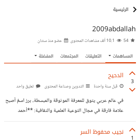
الرئيسية
2009abdallah
54
10.1 ألف مشاهدات المحتوى
عضو منذ
سنتان
المساهمات
التعليقات
المجتمعات
المفضلة
الدحيح
3
قبل سنة واحدة
التدوين وصناعة المحتوى
تعليق واحد
في عالم عربي يتوق للمعرفة الموثوقة والمبسطة، برز اسمٌ أصبح
علامة فارقة في مجال التوعية العلمية والثقافية: **أحمد
الغندور "الدحيح"**. لم يكتفِ "الدحيح" بشرح الظواهر العلمية
المعقدة بلغة سهلة، بل نجح في خلق حراك ثقافي واسع، جذب
نجيب محفوظ السر
1