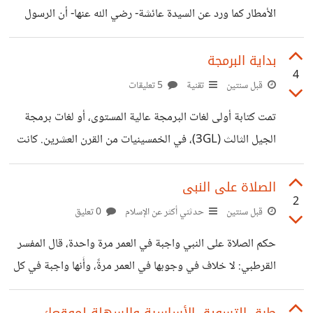
الأمطار كما ورد عن السيدة عائشة- رضي الله عنها- أن الرسول
صل ٱللهُ عليه وعلى آله وسلم كان إذا نزل المطر يقول: «اللّهم
صيبا نافعًا» رواه البخاري، وفي لفظٍ آخر لأبي داود في «السنن»:
بداية البرمجة
4
«اللهُم صيبا هنيئا». ووقت نزول المطر من الأوقات المستجاب
قبل سنتين
تقنية
5 تعليقات
فيها الدعاء، لذلك يمكن للمرء الدعاء بكافة الأدعية يرغب في
تمت كتابة أولى لغات البرمجة عالية المستوى، أو لغات برمجة
ترديدها، وذلك لأن للدعاء منزلة عظيمة في الإسلام
الجيل الثالث (3GL)، في الخمسينيات من القرن العشرين. كانت
https://learn-way-le.blogspot.com/2024/08/Rain-
لغة البرمجة عالية المستوى المبكرة التي تم تصميمها للكمبيوتر
prayer.html
هي Plankalkül، والتي تم تطويرها للغة الألمانية Z3 بواسطة
الصلاة على النبى
2
Konrad Zuse بين عامي 1943 و1945. ومع ذلك، ولكن
قبل سنتين
حدثني أكثر عن الإسلام
0 تعليق
للاسف لم يتم تنفيذها حتى عامي 1998 و2000. ثم أقترح
حكم الصلاة على النبي واجبة في العمر مرة واحدة، قال المفسر
جون ماوكلي شفرة قصيرة في عام 1949، واحدة من أولى
القرطبي: لا خلاف في وجوبها في العمر مرةً، وأَنها واجبة في كل
اللغات عالية المستوى التي تم تطويرها للكمبيوتر الإلكتروني على
حين وجوب السنن المؤكدة. واجبة في الصلاة في التشهد الأخير:
الإطلاق. وكانت هذه الشفرة على
وهو قول الشافعية وبعض المالكية. واجب الإكثار منها من غير