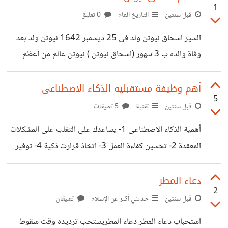
1
محمد على وجامع الناصر محمد ابن قلاون ومتحف الشرطة
قبل سنتين
التاريخ العام
0 تعليق
مكون من بنادق وعربات أثرية للملوك وغيرهم وقصر الجوهرة
السير اسحاق نيوتن ولد فى 25 ديسمبر 1642 نيوتن ولد بعد
من أفخم قصور القلعة وبئر يوسف وسجن القلعة الذى شهد على
وفاة والده ب 3 شهور (اسحاق نيوتن ) نيوتن عالم من أعظم
الكثير من الأعمال فى تاريخية https://learn-way-
العلماء فى الفيزياء والرياضيات على مر التاريخ وكان رمز للعلم
le.blogspot.com/2024/09/Salahaldin-Citadel.html
وساهم فى تعلم حركة المد والجزر وحركة الكواكب والمقذوفات
أهم وظيفة مستقبليه الذكاء الاصطناعى
5
ومؤسس التفاضل والتكامل https://learn-way-
قبل سنتين
تقنية
5 تعليقات
le.blogspot.com/2024/09/Isaac-Newton.html
أهمية الذكاء الاصطناعى 1- يساعدك على التغلب على المشكلات
المعقدة 2- تحسين كفاءة العمل 3- اتخاذ قرارت ذكية 4- توفير
امكانيات الحوسبة 5- مراقبة الأداء 6-الابحاث الطبيه 7- بناء
الاستراتجيات 8- زيادة الطلب عليه 9- بيئات عمل مرنة
دعاء المطر
2
https://learn-way-le.blogspot.com/2024/08/AI-
قبل سنتين
حدثني أكثر عن الإسلام
تعليقان
WORK.html
استحباب دعاء المطر دعاء المطريستحب ترديده وقت سقوط