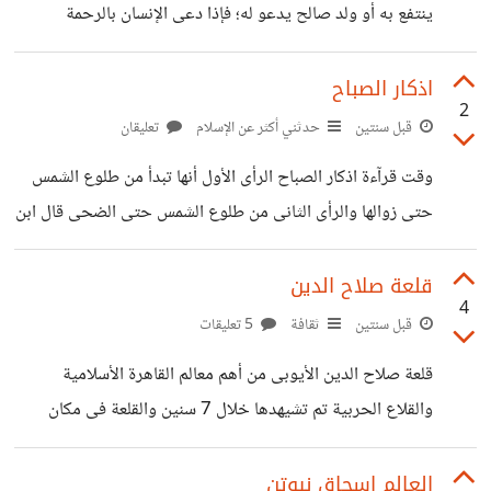
ينتفع به أو ولد صالح يدعو له؛ فإذا دعى الإنسان بالرحمة
post_16.html
والمغفرة للميت ، لم ينقطع عمله ، وخفف الله عنه بقدر ما يُدعى
له من قبل الناس ويجعل قبره روضه من رياض الجنة
اذكار الصباح
2
https://learn-way-le.blogspot.com/2024/09/blog-
قبل سنتين
حدثني أكثر عن الإسلام
تعليقان
post_11.html
وقت قرآءة اذكار الصباح الرأى الأول أنها تبدأ من طلوع الشمس
حتى زوالها والرأى الثانى من طلوع الشمس حتى الضحى قال ابن
كثير: «البسُوا مِعطَف الأذكار لِيقِيكم شُرور الإنْس والجَان وقال:
ودثّروا أرواحَكُم بالاستْغفار لتَمْحي لكُم ذُنوب اللّيل والنّهَار» حكم
قلعة صلاح الدين
4
اذكار الصباح اذكار الصباح وغيرها من الأدعية مثل دعاء السفر
قبل سنتين
ثقافة
5 تعليقات
والمطر يسن ترتيلها وليست بواجبة لعدم أمر النبى ﷺ بها وسنه
قلعة صلاح الدين الأيوبى من أهم معالم القاهرة الأسلامية
لمواظبة الرسول ﷺ بها https://learn-way-
والقلاع الحربية تم تشيهدها خلال 7 سنين والقلعة فى مكان
le.blogspot.com/2024/09/Morning-
استراتجيى ومن أفضل الأماكن فى القاهرة تطل القلعة على أغلب
remembrance.html
الأماكن التاريخية فى القاهرة القلعة التى تحتوى على مسجد
العالم اسحاق نيوتن