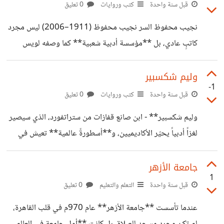
ملايين المشاهدين من مختلف الأعمار والخلفيات التعليمية. من
قبل سنة واحدة
كتب وروايات
0 تعليق
هو أحمد الغندور؟ كيف تحول من شاب مهتم بالعلوم إلى **أشهر
نجيب محفوظ السر نجيب محفوظ (1911–2006) ليس مجرد
ناشر علمي عربي** على منصة يوتيوب؟ وما سر نجاح منهجه
كاتبٍ عادي، بل **مؤسسة أدبية شعبية** كما وصفه لويس
الفريد الذي جعله **ظاهرة ثقافية** حقيقية يتحدث عنها
عوض . هو الرجل الذي حوَّل الحارة المصرية إلى كونٍ روائي
الجميع؟ هذا المقال الشامل هو الرحلة
مكتمل، وأول عربي حصل على **نوبل للأدب (1988)** ،
وليم شكسبير
-1
وأكثر العرب الذين نُقلت أعمالهم للسينما والتلفزيون . لكن سرّ
قبل سنة واحدة
كتب وروايات
0 تعليق
خلوده يتجاوز الجوائز؛ إنه **مرآة لتاريخ مصر الاجتماعي
وليم شكسبير** - ابن صانع قفازات من ستراتفورد، الذي سيصير
والسياسي**، ورائدٌ جسَّد إشكاليات التحديث والهوية في العالم
لغزاً أدبياً يحيّر الأكاديميين، و**أسطورةً عالمية** تعيش في
العربي.
ذاكرة الإنسانية بعد خمسة قرون. لم يكن كاتباً عادياً، بل كان
https://omarkhattab.blogspot.com/2025/08/Nag
**مرآة عصره** ومُخترع إنسانيتنا الحديثة.
جامعة الأزهر
uib-Mahfouz.html
1
https://omarkhattab.blogspot.com/2025/07/Sha
قبل سنة واحدة
التعلم والتعليم
0 تعليق
kespeare.html
عندما تأسست **جامعة الأزهر** عام 970م في قلب القاهرة،