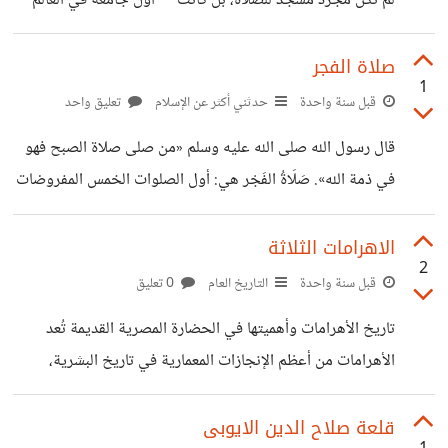
لم تكن مجرد مسجد للصلاة، بل كانت **أول جامعة في العالم
الإسلامي**، وأقدم منارة تعليمية مستمرة حتى اليوم. عبر قرونٍ
من التحولات السياسية والثقافية، حافظ الأزهر على مكانته كـ
صلاة الفجر
1
**"حارس للإسلام الوسطي"** و**جسر بين التراث
قبل سنة واحدة
حدثني أكثر عن الإسلام
تعليق واحد
والحداثة**. هذه المقالة تغوص في أعماق تاريخه، وهيكله
قال رسول الله صلى الله عليه وسلم «من صلى صلاة الصبح فهو
الأكاديمي، وتأثيره العالمي، وتحدياته المعاصرة، لتقديم رؤية غير
في ذمة الله». صَلَاةُ الفَجْر هي: أول الصلوات الخمس المفروضات
مسبوقة
عينا على كل مكلف باتفاق المسلمين . وتتكون من ركعتين ووقتها
https://omarkhattab.blogspot.com/2025/07/ALA
هو: من بداية طلوع الفجر إلى شروق الشمس ، وهي صلاة
الاهرامات الثلاثة
ZHAR.html
2
جهرية.
قبل سنة واحدة
التاريخ العام
0 تعليق
https://omarkhattab.blogspot.com/2024/12/blog
تاريخ الأهرامات وأهميتها في الحضارة المصرية القديمة تُعد
-post.html
الأهرامات من أعظم الإنجازات المعمارية في تاريخ البشرية،
وأصبحت رمزًا للحضارة المصرية القديمة التي استمرت لمدة
3000 عام. يمثل هرم خوفو، الذي يُعرف أيضًا بالهرم الأكبر،
قلعة صلاح الدين الايوبى