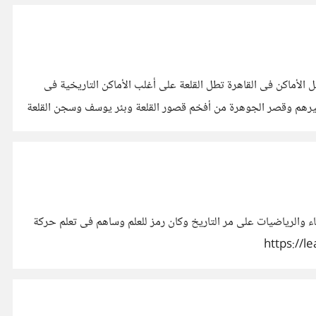
هدها خلال 7 سنين والقلعة فى مكان استراتجيى ومن أفضل الأماكن فى القاهرة تطل القلعة على أغلب الأماكن التاريخية فى
غيرهم وقصر الجوهرة من أفخم قصور القلعة وبئر يوسف وسجن القلعة
نيوتن عالم من أعظم العلماء فى الفيزياء والرياضيات على مر التاريخ وكان رمز للعلم وساهم فى تعلم حركة