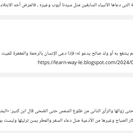
 ينتفع به أو ولد صالح يدعو له؛ فإذا دعى الإنسان بالرحمة والمغفرة للميت 
وقت قرآءة اذكار الصباح الرأى الأول أنها تبدأ من طلوع الشمس حتى زوالها والرأى الثانى من طلوع الشمس 
صباح اذكار الصباح وغيرها من الأدعية مثل دعاء السفر والمطر يسن ترتيلها ولي
https://learn-way-le.b