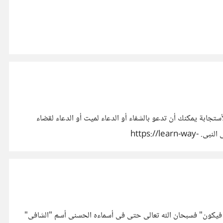
جابة يمكنك أن تدعو بالشفاء أو الدعاء لميت أو الدعاء لقضاء
حاجه ما أو الدعاء بتوبه من ذنب ما فاخلص نيتك لله وقم بالدعاء بما يتيسر من الأدعية التى سأذكرها لك الآن وعليك فى البدايه الصلاة على النبى. https://learn-way-
 كن فيكون" فسبحان الله تعالى حتى فى أسماءه الحسنى أسم "الشافى"