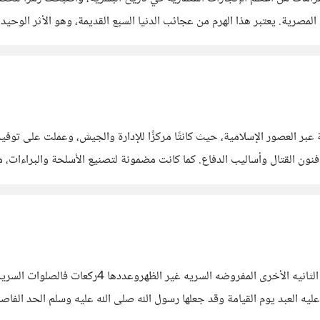
ة المصرية. يعتبر هذا الهرم من عجائب الدنيا السبع القديمة، وهو الأثر الوحي
الجيزة تعود إلى عهد الأسرة الرابعة. كانت
عبر العصور الإسلامية، حيث كانتًا مركزًا للإدارة والجيش، وعملت على توفير ا
ن القتال وأساليب الدفاع. كما كانت مضمونة لتصنيع الأسلحة والبراءات، مما ي
صار للقلعة. لقد حفر البئر
صَلَاةُ العَصْر هي الصلاة المفروضة الثالثة في اليو
ه العبد يوم القيامة وقد جعلها رسول الله صلى الله عليه وسلم الحد الفاصل 