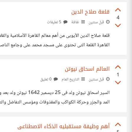
قلعة صلاح الدين
4
قبل سنتين
ثقافة
5 تعليقات
القاهرة القلعة التى تحتوى على مسجد محمد على وجامع الناص
الذى شهد على الكثير من الأعمال فى تاريخية https://learn-way-le.blogspot.com/2024/09/Salahaldin-Citadel.html
العالم اسحاق نيوتن
1
قبل سنتين
التاريخ العام
0 تعليق
المد والجزر وحركة الكواكب والمقذوفات ومؤسس التفاضل والتكامل arn-way-le.blogspot.com/2024/09/Isaac-Newton.html
أهم وظيفة مستقبليه الذكاء الاصطناعى