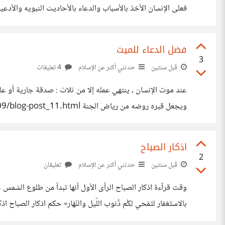
le.blogspot.com/2024/09/blog-post_16.html
فضل الدعاء للميت
3
قبل سنتين
حدثني أكثر عن الإسلام
4 تعليقات
عند موت الإنسان ، ينتهي عمله إلا من ثلاث : صدقة جارية أو علم
ويجعل قبره روضه من رياض الجنة https://learn-way-le.blogspot.com/2024/09/blog-post_11.html
اذكار الصباح
2
قبل سنتين
حدثني أكثر عن الإسلام
تعليقان
بالاستْغفار لتَمْحي لكُم ذُنوب اللّيل والنّهَار» حكم اذكار ال
logspot.com/2024/09/Morning-remembrance.html