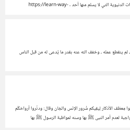
فعلى الإنسان الأخذ بالأسباب والدعاء بالأحاديث النبويه والأدعية التى دعاها الأنبياء السابقين مثل سيدنا أيوب وغيره ، فالمرض أحد الابتلاءات الدنيوية التي لا يسلم منها أحد . https://learn-way-
، لم ينقطع عمله ، وخفف الله عنه بقدر ما يُدعى له من قبل الناس
حتى الضحى قال ابن كثير: «البسُوا مِعطَف الأذكار لِيقِيكم شُرور الإنْس والجَان وقال: ودثّروا أرواحَكُم
ست بواجبة لعدم أمر النبى ﷺ بها وسنه لمواظبة الرسول ﷺ بها