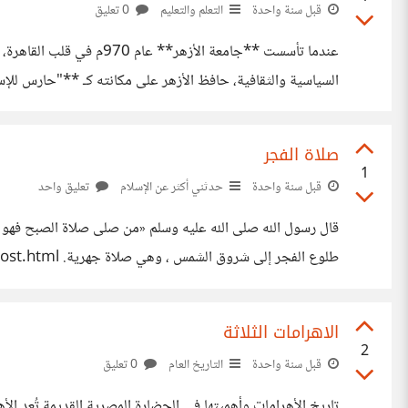
قبل سنة واحدة
التعلم والتعليم
0 تعليق
عندما تأسست **جامعة ال
السياسية والثقافية، حافظ الأزهر على مكانته كـ **"حارس للإس
لتقديم رؤية غير مسبوقة https://omarkhattab.blogspot.com/2025/07/ALAZHAR.html
صلاة الفجر
1
قبل سنة واحدة
حدثني أكثر عن الإسلام
تعليق واحد
قال رسول الله صلى الله عليه وسلم «من صلى صلاة الصبح فهو في
طلوع الفجر إلى شروق الشمس ، وهي صلاة جهرية. https://omarkhattab.blogspot.com/2024/12/blog-post.html
الاهرامات الثلاثة
2
قبل سنة واحدة
التاريخ العام
0 تعليق