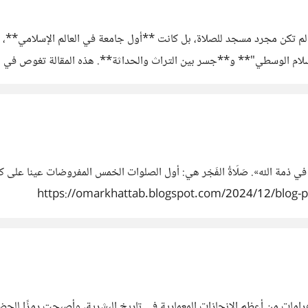
أزهر** عام 970م في قلب القاهرة، لم تكن مجرد مسجد للصلاة، بل كانت **أول جامعة في العالم
لام الوسطي"** و**جسر بين التراث والحداثة**. هذه المقالة تغوص في أعما
 ذمة الله». صَلَاةُ الفَجْر هي: أول الصلوات الخمس المفروضات عينا على ك