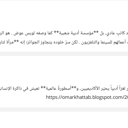
سر نجيب محفوظ (1911–2006) ليس مجرد كاتبٍ عادي، بل **مؤسسة أدبية شعبية** كما وصفه لويس
أكثر العرب الذين نُقلت أعمالهم للسينما والتلفزيون . لكن سرّ خلوده يتجاوز الجوائز؛ إ
زاً أدبياً يحيّر الأكاديميين، و**أسطورةً عالمية** تعيش في ذاكرة الإنسان