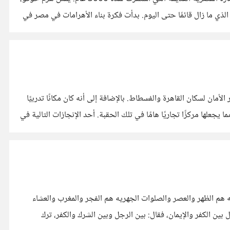
د الذي ما زال قائمًا حتى اليوم. بدأت فكرة بناء الأهرامات في مصر في
لأمان لسكان القاهرة والفسطاط. بالإضافة إلى أنه كان مكانًا تدربيًا
جعلها مركزًا تجاريًا هامًا في تلك الحقبة. أحد الإنجازات التالية في
م وهي الصلاة الثانيه الأخرى المفروضه السريه غير الظهروعددها 4ركعات فالصلوات السريه هم الظهر والعصر والصلوات الجهريه هم الفجر والمغرب والعشاء
بين الكفر والإيمان، فقال: بين الرجل وبين الشرك والكفر، ترك