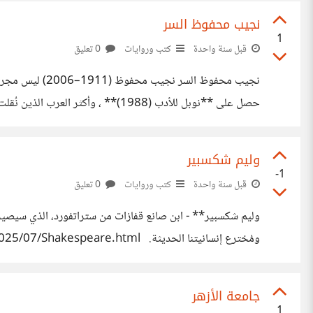
نجيب محفوظ السر
1
قبل سنة واحدة
كتب وروايات
0 تعليق
نجيب محفوظ ال
حصل على **نوبل للأدب (1988)** ، و
والهوية في العالم العربي. https://omarkhattab.blogspot.com/2025/08/Naguib-Mahfouz.html
وليم شكسبير
-1
قبل سنة واحدة
كتب وروايات
0 تعليق
وليم شكسبير** - ابن صانع قفازات من ستراتفورد، الذي سيصير لغ
ومُخترع إنسانيتنا الحديثة. https://omarkhattab.blogspot.com/2025/07/Shakespeare.html
جامعة الأزهر
1