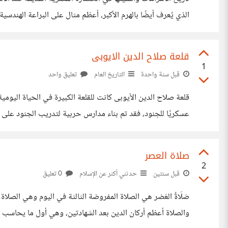
الذي يُعرف أيضًا بالهرم الأكبر، أعظم مثال على البراعة الهندسي
عهد الأسرة الثالثة، ولكن الأهرامات التي نراها اليوم على هضبة 
قلعة صلاح الدين الايوبى
1
قبل سنة واحدة
التاريخ العام
تعليق واحد
قلعة صلاح الدين الأيوبى كانت للقلعة الكبيرة في الحياة اليومية 
عسكريًا للجنود، فقد تم بناء مدارس حربية لتدريب الجنود على فنو
تاريخ خروج يوسف الذي تم على يد صلاح الدين في حالة حدوث ح
صلاة العصر
2
قبل سنتين
حدثني أكثر عن الإسلام
0 تعليق
والصلاة أعظم أركان الدين بعد الشهادتين، وهي أول ما يحاسب علي