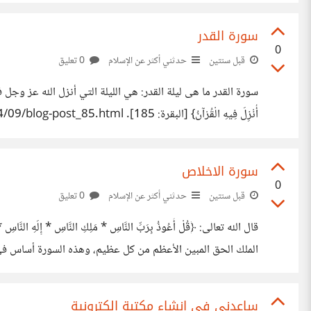
الصلاة، فمن ترك الصلاة، فقد كفر. https://learn-way-le.blogspot.com/2024/09/blog-post_47.html
سورة القدر
0
قبل سنتين
حدثني أكثر عن الإسلام
0 تعليق
أُنْزِلَ فِيهِ الْقُرْآنُ} [البقرة: 185]. https://learn-way-le.blogspot.com/2024/09/blog-post_85.html
سورة الاخلاص
0
قبل سنتين
حدثني أكثر عن الإسلام
0 تعليق
الملك الحق المبين الأعظم من كل عظيم، وهذه السورة أساس في الدي
بالوحدانية. https://learn-way-le.blogspot.com/2024/09/blog-post_32.html
ساعدنى فى انشاء مكتبة الكترونية