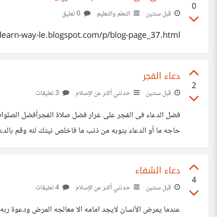
0
قبل سنتين
التعلم والتعليم
0 تعليق
https://learn-way-le.blogspot.com/p/blog-page_37.html من هنا ساعدنى فى مساعدة الغي
دعاء الفجر
2
قبل سنتين
حدثني أكثر عن الإسلام
3 تعليقات
فضل الدعاء فى الفجر على غرار فضل صلاة الفجرأفضل الصلوات ال
le.blogspot.com/2024/09/blog-post_13.html
دعاء الشفاء
4
قبل سنتين
حدثني أكثر عن الإسلام
4 تعليقات
عندما يمرض الأنسان لايجد امامه الا معالجه المرض ودعوة ربه 