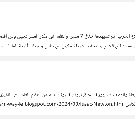
قلعة صلاح الدين الأيوبى من أهم معالم القاهرة الأسلامية والقلاع الحربية تم تشي
ر محمد ابن قلاون ومتحف الشرطة مكون من بنادق وعربات أثرية للملوك و
السير اسحاق نيوتن ولد فى 25 ديسمبر 1642 نيوتن ولد بعد وفاة والده ب 3 شهور (اسحاق نيوتن ) 
https://le