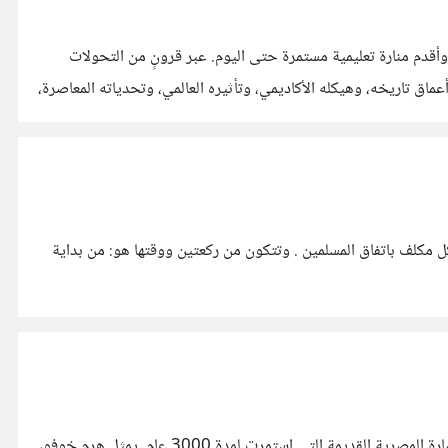
 الإسلامي**، وأقدم منارة تعليمية مستمرة حتى اليوم. عبر قرونٍ من التحولات
ق تاريخه، وهيكله الأكاديمي، وتأثيره العالمي، وتحدياته المعاصرة،
ل مكلف باتفاق المسلمين . وتتكون من ركعتين ووقتها هو: من بداية
تاريخ الأهرامات وأهميتها في الحضارة المصرية القديمة تُعد الأهرامات من أعظم الإنجازات المعمارية في تاريخ البشرية، وأصبحت رمزًا للحضارة المصرية القديمة التي استمرت لمدة 3000 عام. يمثل هرم خوفو،