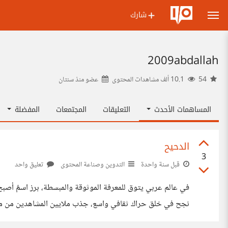
شارك
2009abdallah
54
10.1 ألف مشاهدات المحتوى
عضو منذ
سنتان
المساهمات الأحدث
التعليقات
المجتمعات
المفضلة
الدحيح
3
قبل سنة واحدة
التدوين وصناعة المحتوى
تعليق واحد
في عالم عربي يتوق للمعرفة الموثوقة والمبسطة، برز اسمٌ أصبح 
نجح في خلق حراك ثقافي واسع، جذب ملايين المشاهدين من مخت
وما سر نجاح منهجه الفريد الذي جعله **ظاهرة ثقافية** حقيقي