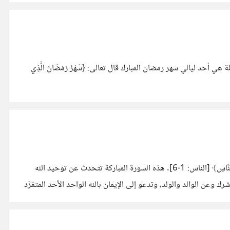
يلة التي أنزل الله عز وجل فيها القرآن الكريم، قال تعالى: {إِنَّا أَنْزَلْنَاهُ فِي لَيْلَةِ الْقَدْر} [القدر: 1]، وهذه الليلة هي أحد ليالي شهر رمضان المبارك قال تعالى: {شَهْرُ رَمَضَانَ الَّذِي
قال الله تعالى: ﴿قُلْ أَعُوذُ بِرَبِّ النَّاسِ * مَلِكِ النَّاسِ * إِلَهِ النَّاسِ * مِنْ شَرِّ الْوَسْوَاسِ الْخَنَّاسِ * الَّذِي يُوَسْوِسُ فِي صُدُورِ النَّاسِ * مِنَ الْجِنَّةِ وَالنَّاسِ﴾ [الناس: 1-6]. هذه السورة المباركة تتحدث عن توحيد الله
وعن الوالد والولد، وتدعو إلى الإيمان بالله الواحد الأحد المتفرِّد