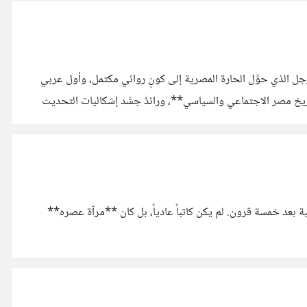
 عوض . هو الرجل الذي حوَّل الحارة المصرية إلى كونٍ روائي مكتمل، وأول عربي
نه **مرآة لتاريخ مصر الاجتماعي والسياسي**، ورائدٌ جسَّد إشكاليات التحديث
ية بعد خمسة قرون. لم يكن كاتباً عادياً، بل كان **مرآة عصره**