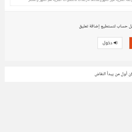
 4ركعات فالصلوات السريه هم الظهر والعصر
ل حساب لتستطيع إضافة تعليق
دخول
كن أول من يبدأ النقاش