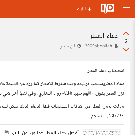
شارك
دعاء المطر
2
2009abdallah
قبل سنتين
استحباب دعاء المطر
دعاء المطريستحب ترديده وقت سقوط الأمطار كما ورد عن السيدة عائشة-
نزل المطر يقول: «اللّهم صيبا نافعًا» رواه البخاري، وفي لفظٍ آخر لأبي د
ووقت نزول المطر من الأوقات المستجاب فيها الدعاء، لذلك يمكن للمرء 
عظيمة في الإسلام
أفضل دعاء للمطر كما ورد عن النبى ﷺ