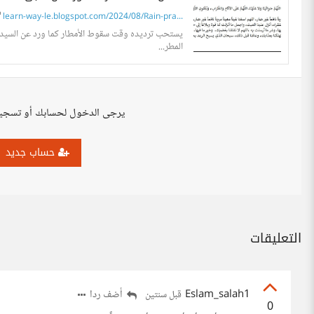
learn-way-le.blogspot.com/2024/08/Rain-pra...
يستحب ترديده وقت سقوط الأمطار كما ورد عن السيدة عا
المطر...
يرجى الدخول لحسابك أو تسجي
حساب جديد
التعليقات
Eslam_salah1
أضف ردا
قبل سنتين
0