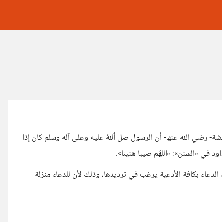
 رضي الله عنها- أن الرسول صل ٱللهُ عليه وعلى آله وسلم كان إذا
اود في «السنن»: «اللهُم صيبا هنيئا».
الدعاء بكافة الأدعية يرغب في ترديدها، وذلك لأن للدعاء منزلة