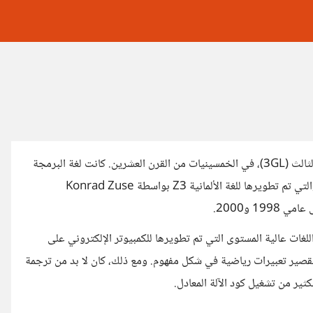
تمت كتابة أولى لغات البرمجة عالية المستوى، أو لغات برمجة الجيل الثالث (3GL)، في الخمسينيات من القرن العشرين. كانت لغة البرمجة
عالية المستوى المبكرة التي تم تصميمها للكمبيوتر هي Plankalkül، والتي تم تطويرها للغة الألمانية Z3 بواسطة Konrad Zuse
صيرة في عام 1949، واحدة من أولى اللغات عالية المستوى التي تم تطويرها للكمبيوتر الإلكتروني على
القصير تعبيرات رياضية في شكل مفهوم. ومع ذلك، كان لا بد من ترجمة
كثير من تشغيل كود الآلة المعادل.