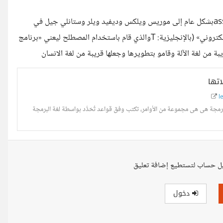
تم أحتراع لغة الأسمبلى أو التجميع يُنسب مصطلح المُجمع assemblerبشكل عام إلى موريس ويلكس وديفيد ويلر وستانلي جيل في
كتابهم الصادر عام 1951 بعنوان «إعداد البرامج لجهاز كمبيوتر رقمي إلكتروني» (بالإنجليزية: Tوالذي قام باستخدام المصطلح ليعني «برنامج
 من لغة الآلة وقامو بتطويرها وجعلها قريبة من لغة الانسان
اتها
l
كيف بدأت البرمجة وماهى لغاتها ومجالات العمل بها البرمجة هى هى مجموعة من الأوامر، تكتب وفق قواعد تُحَدَّد بواسطة لغة البرمجة
ل حساب لتستطيع إضافة تعليق
دخول