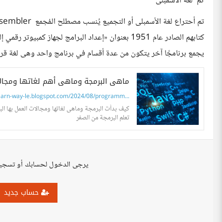
ثم لغة الأسمبلى
يجمع برنامجًا آخر يتكون من عدة أقسام في برنامج واحد وهى لغة قريبة
ماهى البرمجة وماهى أهم لغاتها ومجال
earn-way-le.blogspot.com/2024/08/programm...
تعلم البرمجة من الصفر
يرجى الدخول لحسابك أو تسجي
حساب جديد