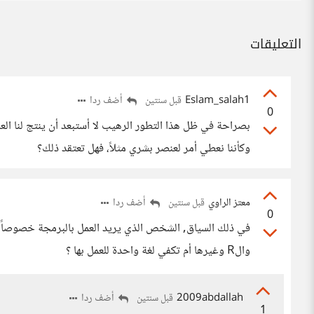
التعليقات
Eslam_salah1
أضف ردا
قبل سنتين
0
بصراحة في ظل هذا التطور الرهيب لا أستبعد أن ينتج لنا العل
وكأننا نعطي أمر لعنصر بشري مثلاً، فهل تعتقد ذلك؟
معتز الراوي
أضف ردا
قبل سنتين
0
في ذلك السياق, الشخص الذي يريد العمل بالبرمجة خصوصاً في
والR وغيرها أم تكفي لغة واحدة للعمل بها ؟
2009abdallah
أضف ردا
قبل سنتين
1