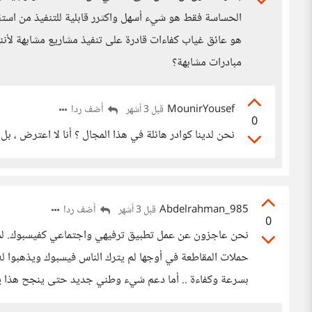
الحساسة فقط هو شيء أسهل واكثرر قابلية للتنفيذ من استقلا
هو عائق غياب كفاءات قادرة على تنفيذ مشاريع مشابهة لأننا ل
مبادرات مشابهة؟
MounirYousef
أضف ردا
قبل 3 أشهر
0
نحن لدينا كوادر هائلة في هذا المجال ؟ أنا لا اعترض ، بل ا
Abdelrahman_985
أضف ردا
قبل 3 أشهر
0
نحن عاجزون عن عمل تطبيق ترفيهي واجتماعي كفيسبوك. لما
حملات المقاطعة في أوجها لم يترك الناس فيسبوك ويذهبوا ل
بسرعة وكفاءة .. أما دعم شيء وطني جديد حتى ينجح هذا ي