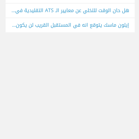
هل حان الوقت للتخلي عن معايير الـ ATS التقليدية في التوظيف؟
إيلون ماسك يتوقع انه في المستقبل القريب لن يكون العمل ضروري ولن يعود للمال قيمة