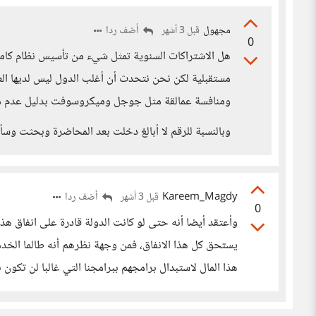
مجهول
أضف ردا
قبل 3 أشهر
0
هل الاشتراكات السنوية تمثل شيء من تأسيس نظام كامل؟ 
مستقبلية لكن نحن نتحدث أن أغلب الدول ليس لديها العتا
ومنافسة عمالقة مثل جوجل وميكروسوفت بدليل عدم مبا
وبالنسبة للرقم لا أبالغ دخلت بعد المحاضرة وبحثت وسأ
Kareem_Magdy
أضف ردا
قبل 3 أشهر
0
وأعتقد أيضا أنه حتى لو كانت الدولة قادرة على انفاق هذه 
يستحق كل هذا الانفاق، فمن وجهة نظرهم أنه طالما الخدم
هذا المال لاستبدال برامجهم ببرامجنا التي غالبا لن تكون