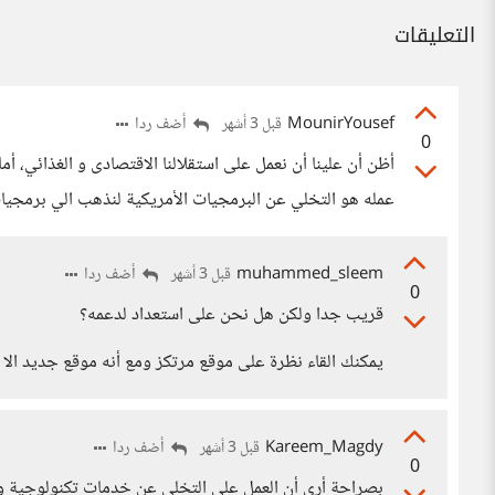
التعليقات
MounirYousef
أضف ردا
قبل 3 أشهر
0
أظن أن علينا أن نعمل على استقلالنا الاقتصادى و الغذائي، أم
عمله هو التخلي عن البرمجيات الأمريكية لنذهب الي برمجيات 
muhammed_sleem
أضف ردا
قبل 3 أشهر
0
قريب جدا ولكن هل نحن على استعداد لدعمه؟
يمكنك القاء نظرة على موقع مرتكز ومع أنه موقع جديد الا 
Kareem_Magdy
أضف ردا
قبل 3 أشهر
0
بصراحة أرى أن العمل على التخلي عن خدمات تكنولوجية واس