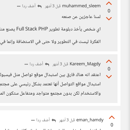
muhammed_sleem
أضف ردا
قبل 3 أشهر
0
لسنا عاجزين عن صنعه
اي شخص يأخذ دبلومة تطوير Full Stack PHP يصنع مثله
الفكرة ليست في التطوير ولا حتى في الاستضافة وإنما في 
Kareem_Magdy
أضف ردا
قبل 3 أشهر
0
اعتقد انه هناك فارق بين استبدال موقع تواصل مثل فيسبوك و
استبدال مواقع التواصل أنها تعتمد بشكل رئيسي على مجتم
والاستخدام لكن بدون مجتمع متواجد ومتفاعل ستكون المن
eman_hamdy
أضف ردا
قبل 3 أشهر
0