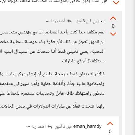
هل إنشاء بديل خاص بالمؤسسات الحساسة مكلف لدرجة ان ميزان
مجهول
أضف ردا
قبل 3 أشهر
0
نعم مكلف جدا كنت بأحد المحاضرات مع مهندس متخصص وهو
أن الدول تعجز عن ذلك لأن فكرة بناء حوسبة سحابية مخصص
التحتية، يعني تخيلي فقط أننا نتحدث عن استبدال البنية ال
ستتكلف؟ أتوقع مليارات
فالأمر لا يتعلق فقط ببرمجة تطبيق أو إنشاء مركز بيانات 
واعتمادية عالية جدًا، وأنظمة حماية وأمن سيبراني متقدمة
متطور واستهلاك طاقة هائل وتحديثات مستمرة للحفاظ على 
ولهذا نتحدث فعلًا عن مليارات الدولارات في بعض الحالات.
eman_hamdy
أضف ردا
قبل 3 أشهر
0