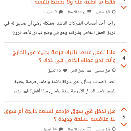
3
فقط ما أطلبه منه ولا يخطط بنفسه !
محتوى السوشال, التواصل تليفونياً أو واتساب أو إيميل, مع
أصحاب المصلحة وتوصيلهم بالشركة ليكونوا عملاء أو شركاء
قبل سنتين
ريادة الأعمال
9 تعليقات
عمل)
واجه أحد أصحاب الشركات الناشئة مشكلة وهي أن صديق له في
فريق العمل الخاص بشركته وهو في وضع قيادي لأحد فروع
الفريق ولكنه وصل لمرحلة الكسل أي لا يفعل ولا يبتكر إلا عندما
يطلب منه المؤسس الفعل بحذافيره, أي وصل لمرحة غير مهتمة
ماذا تفعل عندما تأتيك فرصة بحثية في الخارج
4
وأنت تدير عملك الخاص في بلدك ؟
بالعمل ولا بالمشروع وأصبح يعمل بشكل روتيني وحتى قد لا
يكترث أحياناً للعمل إلا عند تنبيهه ! لو أنك مكان هذا المدير كيف
قبل سنتين
العمل الحر
15 تعليق
ستتصرف ؟
أحد الأصدقاء يسأل, لدي شركة ناشئة وأمامي فرصة بحثية
للسفر لأحد الدول الأوربية لمدة عامان, ماذا أفعل؟ فهو يدير
شركته الخاصة التي بدأت في التوسع وهو باحث وأمامه خيار مع
أحد المشرفين العلميين للسفر لمدة عامين للمشاركة في بحث
هل تدخل في سوق مزدحم لسلعة دارجة أم سوق
5
بلا منافسة لسلعة جديدة ؟
وهذا هام بالنسبة له, فما هو أنسب تصرف قد تفعله أو قد ترفض
الفرصة ؟
قبل سنتين
ريادة الأعمال
14 تعليق