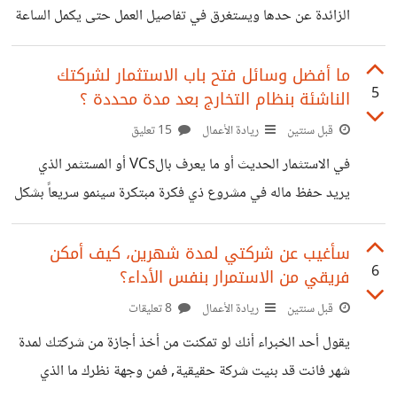
الزائدة عن حدها ويستغرق في تفاصيل العمل حتى يكمل الساعة
أو أكثر على الهاتف بلا داعي, بل ربما يصل لمرحلة إفساد العمل
بسبب الضغط في الوقت وقد تكون تلك المكالمات ليلاً متأخراً
ما أفضل وسائل فتح باب الاستثمار لشركتك
5
الناشئة بنظام التخارج بعد مدة محددة ؟
بعد انتهاء الدوام, لو مكاني كيف ستتصرف وهل ستكمل في تلك
الشركة ؟ خصوصاً لو كنت شخصاً لا يحب المكالمات الهاتفية ؟
قبل سنتين
ريادة الأعمال
15 تعليق
في الاستثمار الحديث أو ما يعرف بالVCs أو المستثمر الذي
يريد حفظ ماله في مشروع ذي فكرة مبتكرة سينمو سريعاً بشكل
لوغارتمي ثم بعد فترة متفق عليها يخرج بذات النسبة التي دخل
بها حسب قيمة الشركة في وقت الخروج, أريد الاستفادة من آراء
سأغيب عن شركتي لمدة شهرين، كيف أمكن
6
فريقي من الاستمرار بنفس الأداء؟
المهتمين ما أفضل الوسائل لكي تصل لهذا النوع من المستثمرين
أو غرف الVCs ويشاهد فكرة شركتك لاحتمالية الاستثمار فيها ؟
قبل سنتين
ريادة الأعمال
8 تعليقات
يقول أحد الخبراء أنك لو تمكنت من أخذ أجازة من شركتك لمدة
شهر فانت قد بنيت شركة حقيقية, فمن وجهة نظرك ما الذي