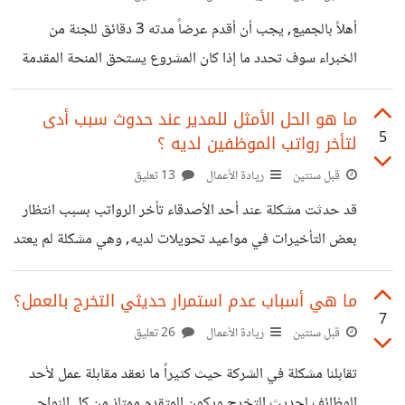
أهلاً بالجميع, يجب أن أقدم عرضاً مدته 3 دقائق للجنة من
الخبراء سوف تحدد ما إذا كان المشروع يستحق المنحة المقدمة
أم لا (دعم فني - مالي), ما آراءكم لتقديم أفضل عرض في تلك
المدة القصيرة؟
ما هو الحل الأمثل للمدير عند حدوث سبب أدى
5
لتأخر رواتب الموظفين لديه ؟
قبل سنتين
ريادة الأعمال
13 تعليق
قد حدثت مشكلة عند أحد الأصدقاء تأخر الرواتب بسبب انتظار
بعض التأخيرات في مواعيد تحويلات لديه, وهي مشكلة لم يعتد
عليها الموظفون, في رأيك كيف يتم التعامل مع هذا حتى لا يشعر
الفريق بالضجر ؟
ما هي أسباب عدم استمرار حديثي التخرج بالعمل؟
7
قبل سنتين
ريادة الأعمال
26 تعليق
تقابلنا مشكلة في الشركة حيث كثيراً ما نعقد مقابلة عمل لأحد
الوظائف لحديث التخرج ويكون المتقدم ممتاز من كل النواحي