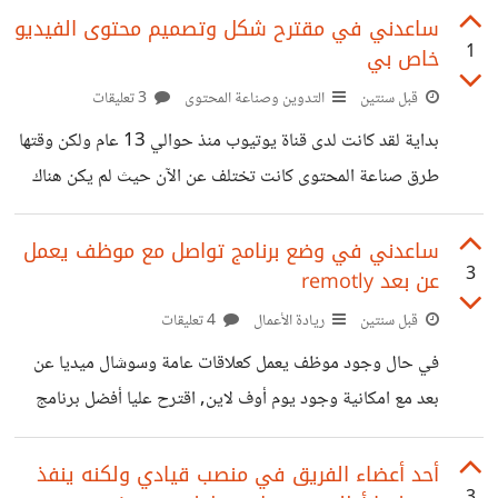
ومازال لم ينجز عمله !! فهذه الصورة مثال جمعت فيه مشروع
ساعدني في مقترح شكل وتصميم محتوى الفيديو
1
خاص بي
مكرر أكثر من 3 مرات بنفس الكيفية بالضبط ويغلق ! الموضوع
أصبح مستفذ فلماذا يضيع محاولات المستقلين في التعليق خاصة
قبل سنتين
التدوين وصناعة المحتوى
3 تعليقات
أن التعليق أصبح معدود لكل شهر أو يوم .... ما وجهة نظرك في
بداية لقد كانت لدى قناة يوتيوب منذ حوالي 13 عام ولكن وقتها
هذا الموضوع ؟ https://suar.me/5GmNq
طرق صناعة المحتوى كانت تختلف عن الآن حيث لم يكن هناك
نفس القدر من المنافسة وكان نظام العرض مختلف, لذا قد أعدت
تفعيل القناة تلك الفترة وقمت بكتابة بعض الحلقات القصيرة
ساعدني في وضع برنامج تواصل مع موظف يعمل
3
عن بعد remotly
التي سوف أقوم بعرضها كمحتوى مرئي لي (تصوير ومونتاج
ومؤثرات) ويدور المحتوى حول ما أتخصص فيه حيث سيكون
قبل سنتين
ريادة الأعمال
4 تعليقات
مواضيع حول الأوبئة والأمراض والأحياء الدقيقة وبعض
في حال وجود موظف يعمل كعلاقات عامة وسوشال ميديا عن
الأحداث التاريخية الغامضة أو الغريبة أو المرتبطة بالحروب
بعد مع امكانية وجود يوم أوف لاين, اقترح عليا أفضل برنامج
البيولوجية.... إلخ أريد أفكار
كبروتوكول عمل نسير عليه حتى لا يتكاسل أو يغفل عن مهام
ضرورية أو يؤخرها. علماً بأن مهامه الوظيفية تتمثل فيه (كتابة
أحد أعضاء الفريق في منصب قيادي ولكنه ينفذ