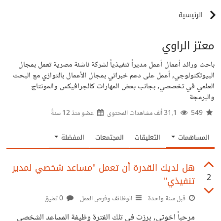
الرئيسية
معتز الراوي
باحث ورائد أعمال أعمل مديراً تنفيذياً لشركة ناشئة مصرية تعمل بمجال
البيوتكنولوجي, أعمل على دعم خبراتي بمجال الأعمال بالتوازي مع البحث
العلمي في تخصصي, بجانب بعض المهارات كالجرافيكس والمونتاج
والبرمجة
549
31.1 ألف مشاهدات المحتوى
عضو منذ
12 سنةً
المساهمات
التعليقات
المجتمعات
المفضلة
هل لديك القدرة أن تعمل "مساعد شخصي لمدير
2
تنفيذي"
قبل سنة واحدة
الوظائف وفرص العمل
0 تعليق
مرحباً اخوتي, برزت في تلك الفترة وظيفة المساعد الشخصي