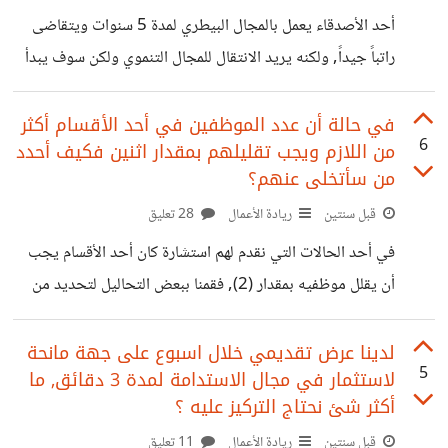
أحد الأصدقاء يعمل بالمجال البيطري لمدة 5 سنوات ويتقاضى
راتباً جيداً, ولكنه يريد الانتقال للمجال التنموي ولكن سوف يبدأ
كحديث خبرة حتى يصل للعمل في مشروعات كبيرة حيث يرى
مستقبلاً في هذا المجال, ما رأيك وأفضل طريقة آمنة للانتقال
في حالة أن عدد الموظفين في أحد الأقسام أكثر
6
من اللازم ويجب تقليلهم بمقدار اثنين فكيف أحدد
من مجال لآخر ؟!
من سأتخلى عنهم؟
قبل سنتين
ريادة الأعمال
28 تعليق
في أحد الحالات التي نقدم لهم استشارة كان أحد الأقسام يجب
أن يقلل موظفيه بمقدار (2), فقمنا ببعض التحاليل لتحديد من
سيتم التخلي عنهم ولكن النتائج لم تكن مقبولة من قبل مدير
الشركة فهو له ميول أخرى ولم يقتنع بالنتيجة التحليلية للبيانات,
لدينا عرض تقديمي خلال اسبوع على جهة مانحة
5
لاستثمار في مجال الاستدامة لمدة 3 دقائق, ما
فمن وجهة نظرك كيف ستختار ؟!
أكثر شئ نحتاج التركيز عليه ؟
قبل سنتين
ريادة الأعمال
11 تعليق