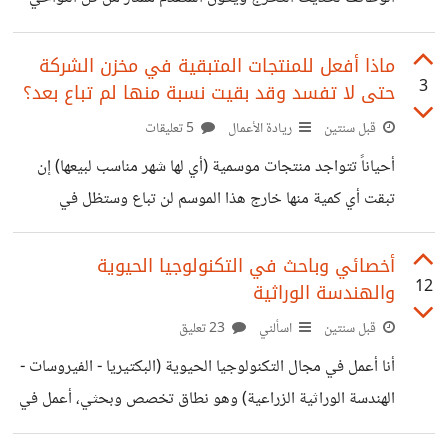
ولكن بعد شهر أو أقل يتكاسل عن العمل ويعتذر عن الوظيفة,
لماذا من وجهة نظرك وما هي أفضل عوامل نحدد بناءاً عليها
ماذا أفعل للمنتجات المتبقية في مخزن الشركة
3
حتى لا تفسد وقد بقيت نسبة منها لم تباع بعد؟
اختيار حديث تخرج للعمل ؟
قبل سنتين
ريادة الأعمال
5 تعليقات
أحياناً تتواجد منتجات موسمية (أي لها شهر مناسب لبيعها) إن
تبقت أي كمية منها خارج هذا الموسم لن تباع وستظل في
المخازن حتى العام القادم, فما هي الحلول من وجهة نظرك
لتجنب حدوث هذا قبل انقضاء مدة بيعها المناسبة؟
أخصائي وباحث في التكنولوجيا الحيوية
12
والهندسة الوراثية
قبل سنتين
اسألني
23 تعليق
أنا أعمل في مجال التكنولوجيا الحيوية (البكتيريا - الفيروسات -
الهندسة الوراثية الزراعية) وهو نطاق تخصص وبحثي،​ أعمل في
المنتجات الحيوية خاصة الزراعية والطبية كالمواد الفعالة