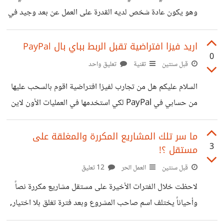
وهو يكون عادة شخص لديه القدرة على العمل عن بعد وجيد في
استخدام البرامج السحابية من جووجل وغيرها من التنظيم, إذا
كنت ترى في نفسك مناسب لتلك الوظيفة ولديك خبرة جيدة في
اريد فيزا افتراضية تقبل الربط بباي بال PayPal
0
هذا راسلني رجاءاً سريعاً تحياتي
قبل سنتين
تقنية
تعليق واحد
السلام عليكم هل من تجارب لفيزا افتراضية اقوم بالسحب عليها
من حسابي في PayPal لكي استخدمها في العمليات الأون لاين
؟
ما سر تلك المشاريع المكررة والمغلقة على
3
مستقل ؟!
قبل سنتين
العمل الحر
12 تعليق
لاحظت خلال الفترات الأخيرة على مستقل مشاريع مكررة نصاً
وأحياناً يختلف اسم صاحب المشروع وبعد فترة تغلق بلا اختيار,
هل معقول لم يجد ولا عرض أعجبه وينشر المشروع كل فترة