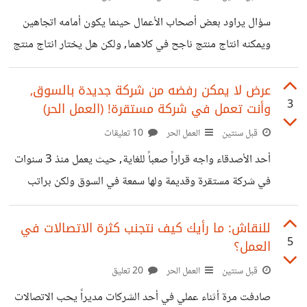
سؤال يراود بعض أصحاب الأعمال حينما يكون أمامه اتجاهين
ويمكنه انتاج منتج ناجح في كلاهما, ولكن هل يختار انتاج منتج
دارج ومتعارف عليه ولكن له كثير من الشركات تنتجه مثلاً
(عصير المانجو), أم يدخل سوق فارغ بسلعة غير متعارف عليها
عرض لا يمكن رفضه من شركة جديدة بالسوق,
3
وأنت تعمل في شركة مستقرة! (العمل الحر)
وغير دارجة في عقول الناس ولكن المنافسة فيها ضعيفة جداً
مثلاً (منتج كان النسكافيه البارد الشبيه بعلب البيبسي) التي
قبل سنتين
العمل الحر
10 تعليقات
أنتجته شركة نسكافيه في مصر ؟! لو أنت صاحب شركة يمكنه
أحد الأصدقاء واجه قراراً صعباً للغاية, حيث يعمل منذ 3 سنوات
إنتاج المنتجين بنفس الكفاءة فماذا ستختار وما مبرراتك ؟
في شركة مستقرة وقديمة ولها سمعة في السوق ولكن براتب
متوسط بالنسبة لخبرته الكبيرة, وعرضت عليه أحد الشركات
الحديثة التي نشرت اسمها منذ مدة قريبة عرضاً براتب أعلى
للنقاش: ما رأيك كيف نتجنب كثرة الاتصالات في
5
العمل؟
بنسبة 50% تقريباً مع امتيازات أخرى كالبدلات وغيره, فلو مكانه
كيف ستتصرف ؟
قبل سنتين
العمل الحر
20 تعليق
صادفت مرة أثناء عملي في أحد الشركات مديراً يحب الاتصالات