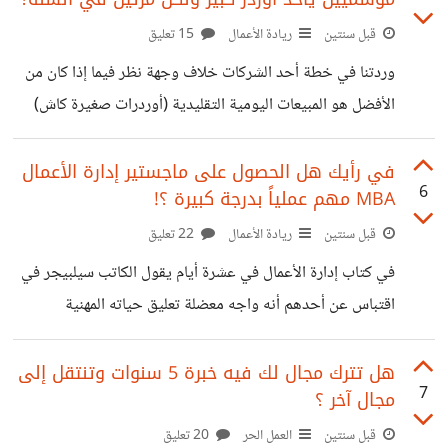
قبل سنتين
ريادة الأعمال
15 تعليق
وردتنا في خطة أحد الشركات خلاف وجهة نظر فيما إذا كان من
الأفضل هو المبيعات اليومية التقليدية (أوردرات صغيرة كاش)
وتتم بتحرك مندوب المبيعات المباشر يومياً كالمعتاد, والأخرى أن
يستهدف عدد من الموزعين القلائل لكن لا يشترون إلا كل موسم
في رأيك هل الحصول على ماجستير إدارة الأعمال
6
MBA مهم عملياً بدرجة كبيرة ؟!
برقم يوازي 15-20 أوردر يومي ... فما هي الاستراتيجية
الأفضل من وجهة نظرك ؟
قبل سنتين
ريادة الأعمال
22 تعليق
في كتاب إدارة الأعمال في عشرة أيام يقول الكاتب سيلبيجر في
اقتباس عن أحدهم أنه واجه معضلة تعليق حياته المهنية
للحصول على ماجستير إدارة الأعمال فقد تكتفي بقراءة كتاب
مثله أو غيره, فهل في رأيك هو مهم لهذه الدرجة؟ خصوصاً أنه
هل تترك مجال لك فيه خبرة 5 سنوات وتنتقل إلى
7
مجال آخر ؟
يستخدم في حياتك العملية بشكل غير نظامي أو رسمي أو هي
شهادة تحتاجها في وظائف معينة
قبل سنتين
العمل الحر
20 تعليق