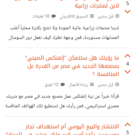
5
لاين لمنتجات زراعية
والمقترحات والأنشطة
قبل سنتين
التسويق الالكتروني
10 تعليقات
لدينا منتجات زراعية عالية الجودة ولا تنتج بكثرة محلياً أغلب
المشابهات مستوردة, فمن وجهة نظرك كيف نفعل دور السوشال
ميديا والويب سايت والإيميل بشكل مباشر أو غير مباشر في
المبيعات النهائية ! خصوصاً أن السوق الزراعي وعملاءه مختلف
ما رؤيتك هل ستتمكن "إنفنكس الصيني"
4
بمصنعها الجديد في مصر من القدرة عل
قليلا ًفي شكل التفاعل عن باقي الفئات ...
المنافسة ؟
قبل سنتين
ريادة الأعمال
12 تعليق
قرأنا خبراً عن نية إنفنكس عمل مصنع جديد في مصر مع شريك
مصري استراتيجي, فمن رأيك هل تستطيع تلك الهواتف المنافسة
في السوق المحلي والعربي خصوصاً مع ميزات الهواتف الأندرويد
الأصيلة؟
الانتشار والبيع اليومي أم استهداف تجار
5
موسميين يأخذ أوردر كبير ولكن مرتين في السنة؟