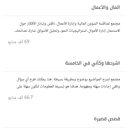
المال والأعمال
مجتمع لمناقشة الشؤون المالية وإدارة الأعمال. ناقش وتبادل الأفكار حول
الاستثمار، إدارة الأموال، استراتيجيات النمو، وتحليل الأسواق. شارك نصائحك،
تجاربك، وأسئلتك، وتواصل مع محترفين ورجال أعمال آخرين.
69 ألف
متابع
اشرحها وكأني في الخامسة
مجتمع لشرح المواضيع بوضوح وبطريقة بسيطة. هنا، يمكنك طرح أي سؤال
وتلقي إجابات سهلة ومفهومة. هدفنا هو تبسيط المعلومات لتكون سهلة على
الجميع، تمامًا كما لو كنت في الخامسة من عمرك.
66.7 ألف
متابع
قصص قصيرة