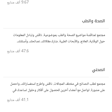
9.67 ألف
متابع
الصحة والطب
مجتمع لمناقشة مواضيع الصحة والطب بموضوعية. ناقش وتبادل المعلومات
حول الوقاية، العلاج، والأبحاث الطبية. شارك مقالاتك، نصائحك، وأسئلتك،
وتواصل مع أشخاص مهتمين بالصحة.
47.6 ألف
متابع
انصحني
مجتمع لطلب النصائح في مختلف المجالات. ناقش واطرح استفساراتك، واحصل
على مشورة. تواصل مع أعضاء آخرين للحصول على أفكار وحلول تساعدك في
اتخاذ قراراتك.
41.1 ألف
متابع