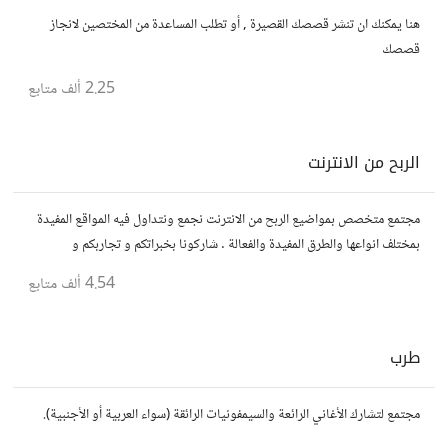
هنا يمكنك ان تنشر قصصك القصيرة , أو تطلب المساعدة من المختصين لانجاز
قصصك
2.25 ألف
متابع
الربح من الانترنت
مجتمع متخصص بمواضيع الربح من الانترنت نجمع ونتداول فيه المواقع المفيدة
بمختلف انواعها والطرق المفيدة والفعالة . شاركونا بخبراتكم و تجاربكم و
استفساراتكم و أرائكم.
4.54 ألف
متابع
طرب
مجتمع لتشارك الأغاني الرائعة والسيمفونيات الرائقة (سواء العربية أو الأجنبية).