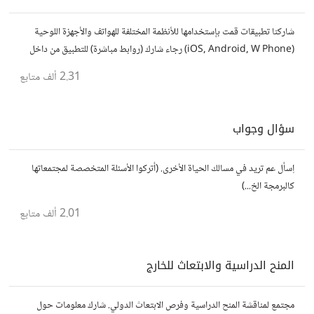
شاركنا تطبيقات قمت بإستخدامها للأنظمة المختلفة للهواتف والأجهزة اللوحية
(iOS, Android, W Phone) رجاء شارك (روابط مباشرة) للتطبيق من داخل
المتجر..إلا في حالة وجود عدة تطبيقات أو شرح مطول شاركها كموضوع
2.31 ألف
متابع
سؤال وجواب
اِسأل عم تريد في مسالك الحياة الأخرى. (أتركوا الأسئلة المتخصصة لمجتمعاتها
كالبرمجة الخ...)
2.01 ألف
متابع
المنح الدراسية والابتعاث للخارج
مجتمع لمناقشة المنح الدراسية وفرص الابتعاث الدولي. شارك معلومات حول