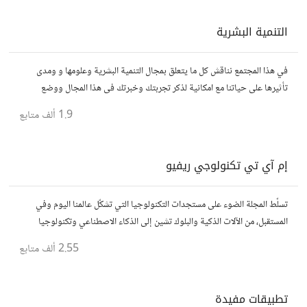
التنمية البشرية
في هذا المجتمع نناقش كل ما يتعلق بمجال التنمية البشرية وعلومها و ومدى
تأثيرها على حياتنا مع امكانية لذكر تجربتك وخبرتك فى هذا المجال ووضع
مقالات وروابط وفيديوهات مفيدة تعمل على التحفيز والنجاح والتقدم
1.9 ألف
متابع
إم آي تي تكنولوجي ريفيو
تسلّط المجلة الضوء على مستجدات التكنولوجيا التي تشكّل عالمنا اليوم وفي
المستقبل، من الآلات الذكية والبلوك تشين إلى الذكاء الاصطناعي وتكنولوجيا
الأعمال وحتى عالم الفضاء. https://technologyreview.ae/
2.55 ألف
متابع
تطبيقات مفيدة