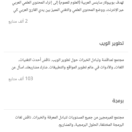
تهدف بوبيولار ساينس العربية (العلوم للعموم) إلى إثراء المحتوى العلمي العربي
عبر الإنترنت، ووضع المحتوى العلمي والتقني المميز بين يدي القارئ العربي كي
يكون مطلعاً على أهم الإنجازات والتطبيقات المختلفة.
2 ألف
متابع
تطوير الويب
مجتمع لمناقشة وتبادل الخبرات حول تطوير الويب. ناقش أحدث التقنيات،
اللغات، والأدوات في عالم تطوير المواقع والتطبيقات. شارك مشاريعك، اسأل عن
نصائح، وتعاون مع مطورين محترفين وهواة.
103 ألف
متابع
برمجة
مجتمع للمبرمجين من جميع المستويات لتبادل المعرفة والخبرات. ناقش لغات
البرمجة المختلفة، الحلول البرمجية، والمشاريع.