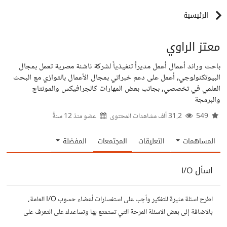
الرئيسية
معتز الراوي
باحث ورائد أعمال أعمل مديراً تنفيذياً لشركة ناشئة مصرية تعمل بمجال
البيوتكنولوجي, أعمل على دعم خبراتي بمجال الأعمال بالتوازي مع البحث
العلمي في تخصصي, بجانب بعض المهارات كالجرافيكس والمونتاج
والبرمجة
549
31.2 ألف مشاهدات المحتوى
عضو منذ
12 سنةً
المساهمات
التعليقات
المجتمعات
المفضلة
اسأل I/O
اطرح اسئلة مثيرة للتفكير وأجب على استفسارات أعضاء حسوب I/O العامة,
بالاضافة إلى بعض الاسئلة المرحة التي تستمتع بها وتساعدك على التعرف على
افكار المتابعين. الفكرة مأخوذة من مجتمع AskReddit