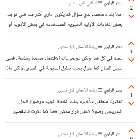
يكون الفيديو مثلا بشكل علمي ممل أو سرد معلومات لأن
معتز الراوي
اسألني
قبل سنتين
2
السكربت في شكل قصص
أهلاً بك د محمد, لدي سؤال قد يكون إداري أكثر منه فني توجد
بعض الخامات الأولية الحيوية المستخدمة في بعض الأدوية أو
بعض البروبيوتكس الحية, هل الشركات في مصر يمكن التواصل
معها لبيع مثل تلك الخامات لها أم يفضلون استيرادها, وماهي
معتز الراوي
ريادة الأعمال
قبل سنتين
1
الناحية القانونية للعمل مع مثل تلك الشركات كمورد مادة خام
معك في كل هذا ولكن موضوعات الاقتصاد معقدة وملتفة, فعلى
حيوية (مثل مستخلصات النباتات والanti fungal وغيرها)
سبيل المثال كما تقول يجب تقليل السيولة في السوق, ولكن ماذا
يفعلون لهذا هم يرفعون فوائد البنوك كي يودع الناس أموالهم في
البنك حباً في الفائدة ولكن رفع هذه الفائدة يجب أن يسبقوه
معتز الراوي
ريادة الأعمال
قبل سنتين
1
برفع فائدة القروض التي تحصل من الناس والشركات, وعلى هذا
تفكيرك منطقي سأخبره بتلك الخطة الجيد موضوع الحل
فسيحدث تضخم أكبر (أي نتيجة عكسية) بالإضافة إلى أنه يؤثر
التدريجي وصولاً لأعلى قرار ممكن, فعلاً كما ذكرت فالتقصير
هذا على حالة الأسعار والذهب.... لذلك يقولون الحل من دائرة
يؤثر علي الجميع
الإنتاج بدلاً من الدائرة المغلقة من تقليل
معتز الراوي
ريادة الأعمال
قبل سنتين