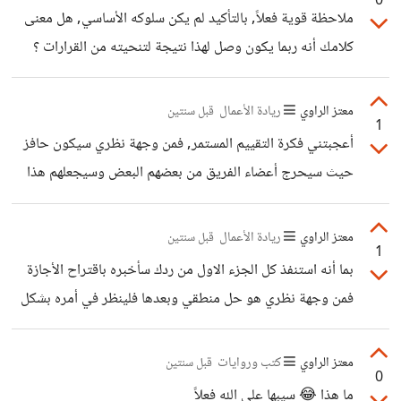
0
ملاحظة قوية فعلاً, بالتأكيد لم يكن سلوكه الأساسي, هل معنى
كلامك أنه ربما يكون وصل لهذا نتيجة لتنحيته من القرارات ؟
معتز الراوي
ريادة الأعمال
قبل سنتين
1
أعجبتني فكرة التقييم المستمر, فمن وجهة نظري سيكون حافز
حيث سيحرج أعضاء الفريق من بعضهم البعض وسيجعلهم هذا
ليعملوا بشكل جيد
معتز الراوي
ريادة الأعمال
قبل سنتين
1
بما أنه استنفذ كل الجزء الاول من ردك سأخبره باقتراح الأجازة
فمن وجهة نظري هو حل منطقي وبعدها فلينظر في أمره بشكل
عملي بعيد عن الصداقة
معتز الراوي
كتب وروايات
قبل سنتين
0
ما هذا 😂 سيبها علي الله فعلاً