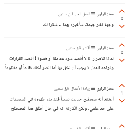
محدود الميزات بشكل مبالغ فيه أمام الأندرويد حتى أن مبيعات
سامسونج لآخر سنة غطت على أبل بشكل كبير
معتز الراوي
العمل الحر
قبل سنتين
0
وجهة نظر جيدة, سأخبره بهذا .. شكرا لك
معتز الراوي
أفكار
قبل سنتين
0
لماذا الاصرار انا لا أقصد سوء معاملة أو قسوة ! أقصد القرارات
وقواعد العمل لا يجب أن نخل بها أما انصر أخاك ظالماً أو مظلوماً
ناقصاً فالتكملة هو إن كان ظالماً فنوقفه عن ظلمه ...
معتز الراوي
ريادة الأعمال
قبل سنتين
1
أعتقد أنه مصطلح حديث نسبياً فقد بدء ظهوره في السبعينات
على حد علمي, ولكن الكارثة أنه في حال أطلق هذا المصطلح
على بلد ما فمعناها أن هذا البلد قد وصل لمرحلة يرثى لها من
سوء الأوضاع فبالرغم من نقص الطلب وقلة مستوى الدخل العام