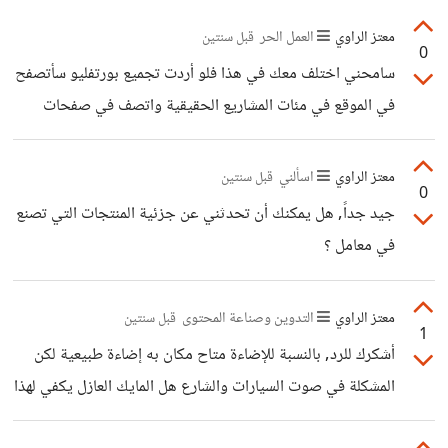
قبل البعض لأسباب ما
معتز الراوي
العمل الحر
قبل سنتين
0
سامحني اختلف معك في هذا فلو أردت تجميع بورتفليو سأتصفح
في الموقع في مئات المشاريع الحقيقية واتصف في صفحات
المستقلين كما يحلو لي
معتز الراوي
اسألني
قبل سنتين
0
جيد جداً, هل يمكنك أن تحدثني عن جزئية المنتجات التي تصنع
في معامل ؟
معتز الراوي
التدوين وصناعة المحتوى
قبل سنتين
1
أشكرك للرد, بالنسبة للإضاءة متاح مكان به إضاءة طبيعية لكن
المشكلة في صوت السيارات والشارع هل المايك العازل يكفي لهذا
؟ وثاني شئ الخلفية, أريد مايوحي بالإثارة والغموض لا أريد أن