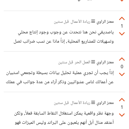
معتز الراوي
ريادة الأعمال
قبل سنتين
1
ياصديقي نحن هنا نتحدث عن وجوب وجود إنتاج محلي
وتسهيلات للمشاريع المحلية, إذاً ماذا عن نسب ضرائب تصل
ل25% وأكثر أي ربح أكثر من صاحب المشروع نفسه...
معتز الراوي
العمل الحر
قبل سنتين
0
إذاً يجب أن تجري عملية تحليل بيانات بسيطة وتجمعي استبيان
عن أعمالك لناس عشوائيين وذكر آراء من عدة جوانب في عملك
(جودة, جاذبية, احترافية......) وبعض العوامل حتى تتأكدي مما
إذا كان هناك عامل في معرض أعمالك يجعل أصحاب الأعمال لا
معتز الراوي
ريادة الأعمال
قبل سنتين
1
يتواصلون ثانية
وجهة نظر واقعية يمكن استغلال النقاط السابقة فعلاً, ولكن
أعتقد مثال أبل أنهم يلعبون على البراند وليس الميزات فهو