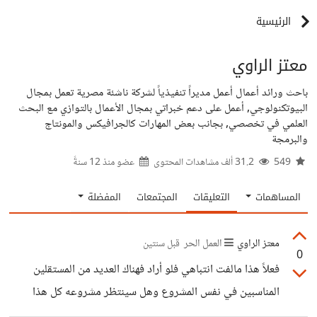
الرئيسية
معتز الراوي
باحث ورائد أعمال أعمل مديراً تنفيذياً لشركة ناشئة مصرية تعمل بمجال
البيوتكنولوجي, أعمل على دعم خبراتي بمجال الأعمال بالتوازي مع البحث
العلمي في تخصصي, بجانب بعض المهارات كالجرافيكس والمونتاج
والبرمجة
549
31.2 ألف مشاهدات المحتوى
عضو منذ
12 سنةً
المساهمات
التعليقات
المجتمعات
المفضلة
معتز الراوي
العمل الحر
قبل سنتين
0
فعلاً هذا مالفت انتباهي فلو أراد فهناك العديد من المستقلين
المناسبين في نفس المشروع وهل سينتظر مشروعه كل هذا
ليعيد كتابته مرة أخرى! .... لكن هل تعتقد ربما يكون متعمد من