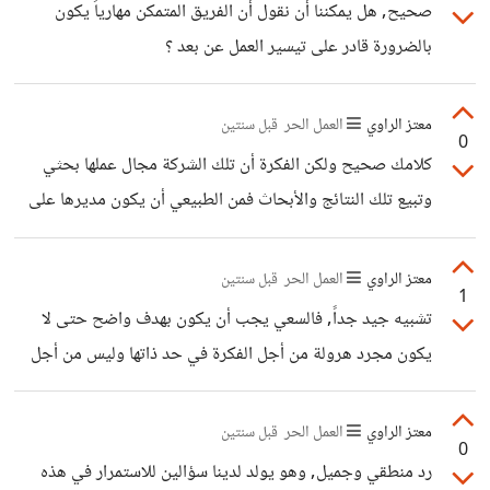
صحيح, هل يمكننا أن نقول أن الفريق المتمكن مهارياً يكون
بالضرورة قادر على تيسير العمل عن بعد ؟
معتز الراوي
العمل الحر
قبل سنتين
0
كلامك صحيح ولكن الفكرة أن تلك الشركة مجال عملها بحثي
وتبيع تلك النتائج والأبحاث فمن الطبيعي أن يكون مديرها على
قدر من العلم والتطور المستمر, خطأ مني أنني لم أوضح هذا
معتز الراوي
العمل الحر
قبل سنتين
1
تشبيه جيد جداً, فالسعي يجب أن يكون بهدف واضح حتى لا
يكون مجرد هرولة من أجل الفكرة في حد ذاتها وليس من أجل
هدف معين, ولكن هل تعتقد أنه يوجد فرص عديدة لتجد أحداً
تثق فيه أم أنها احتمالية ضعيفة ؟
معتز الراوي
العمل الحر
قبل سنتين
0
رد منطقي وجميل, وهو يولد لدينا سؤالين للاستمرار في هذه