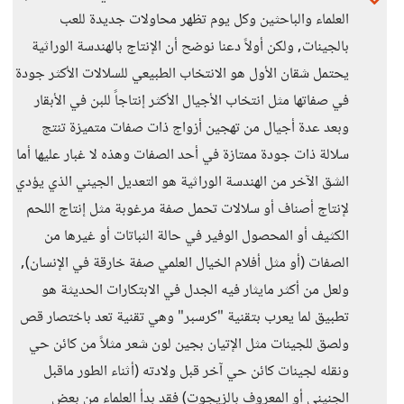
العلماء والباحثين وكل يوم تظهر محاولات جديدة للعب
بالجينات, ولكن أولاً دعنا نوضح أن الإنتاج بالهندسة الوراثية
يحتمل شقان الأول هو الانتخاب الطبيعي للسلالات الأكثر جودة
في صفاتها مثل انتخاب الأجيال الأكثر إنتاجاً للبن في الأبقار
وبعد عدة أجيال من تهجين أزواج ذات صفات متميزة تنتج
سلالة ذات جودة ممتازة في أحد الصفات وهذه لا غبار عليها أما
الشق الآخر من الهندسة الوراثية هو التعديل الجيني الذي يؤدي
لإنتاج أصناف أو سلالات تحمل صفة مرغوبة مثل إنتاج اللحم
الكثيف أو المحصول الوفير في حالة النباتات أو غيرها من
الصفات (أو مثل أفلام الخيال العلمي صفة خارقة في الإنسان),
ولعل من أكثر مايثار فيه الجدل في الابتكارات الحديثة هو
تطبيق لما يعرب بتقنية "كرسبر" وهي تقنية تعد باختصار قص
ولصق للجينات مثل الإتيان بجين لون شعر مثلاً من كائن حي
ونقله لجينات كائن حي آخر قبل ولادته (أثناء الطور ماقبل
الجنيني أو المعروف بالزيجوت) فقد بدأ العلماء من بعض