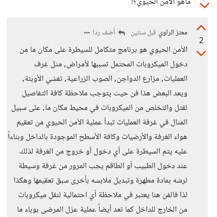
ماهو الأمن الحيوي؟!
معتز الراوي
أضف ردا
قبل سنتين
2
الأمن الحيوي هو برنامج متكامل للسيطرة على مكان ما من
دخول الميكروبات المحتمل تسببها لأمراض, مثل غرف
العمليات, مزارع الدواجن, الصوب الزراعية, تفشي الأوبئة,
ويعد البعض هذا فن حيث يتوجب ملاحظة كافة التفاصيل
لقتل والتخلص من الميكروبات في محيط مكان ما, على سبيل
المثال في غرفة العمليات تبدأ عملية الأمن الحيوي من تعقيم
هواء الغرفة والأرضيات وكافة الأسطح الموجودة بالداخل وبناءاً
عليه يتم السيطرة على أي دخول أو خروج من الغرفة لذلك
عند دخول الطبيب أو الطاقم يجب المرور من غرفة وسيطة
لرشه بمادة مطهرة وتبديل ملابسه بأخرى سبق تعقيمها وهكذا
لذا فالفن هنا يعتبر في ملاحظة أي احتمالية لنقل ميكروبات
من الخارج للداخل كما تعد أيضاً عملية عزل المرضى بوباء ما