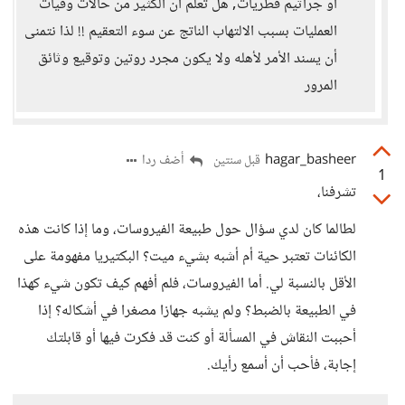
أو جراثيم فطريات, هل تعلم أن الكثير من حالات وفيات
العمليات بسبب الالتهاب الناتج عن سوء التعقيم !! لذا نتمنى
أن يسند الأمر لأهله ولا يكون مجرد روتين وتوقيع وثائق
المرور
hagar_basheer
أضف ردا
قبل سنتين
1
تشرفنا،
لطالما كان لدي سؤال حول طبيعة الفيروسات، وما إذا كانت هذه
الكائنات تعتبر حية أم أشبه بشيء ميت؟ البكتيريا مفهومة على
الأقل بالنسبة لي. أما الفيروسات، فلم أفهم كيف تكون شيء كهذا
في الطبيعة بالضبط؟ ولم يشبه جهازا مصغرا في أشكاله؟ إذا
أحببت النقاش في المسألة أو كنت قد فكرت فيها أو قابلتك
إجابة، فأحب أن أسمع رأيك.