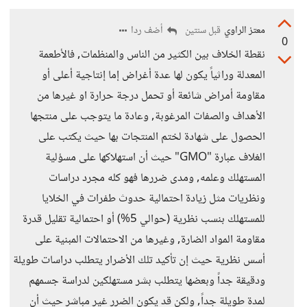
معتز الراوي
أضف ردا
قبل سنتين
0
نقطة الخلاف بين الكثير من الناس والمنظمات, فالأطعمة
المعدلة وراثياً يكون لها عدة أغراض إما إنتاجية أعلى أو
مقاومة أمراض شائعة أو تحمل درجة حرارة او غيرها من
الأهداف والصفات المرغوبة, وعادة ما يتوجب على منتجها
الحصول على شهادة لختم المنتجات بها حيث يكتب على
الغلاف عبارة "GMO" حيث أن استهلاكها على مسؤلية
المستهلك وعلمه, ومدى ضررها فهو كله مجرد دراسات
ونظريات مثل زيادة احتمالية حدوث طفرات في الخلايا
للمستهلك بنسب نظرية (حوالي 5%) أو احتمالية تقليل قدرة
مقاومة المواد الضارة, وغيرها من الاحتمالات المبنية على
أسس نظرية حيث إن تأكيد تلك الأضرار يتطلب دراسات طويلة
ودقيقة جداً وبعضها يتطلب بشر مستهلكين لدراسة جسمهم
لمدة طويلة جداً, ولكن قد يكون الضرر غير مباشر حيث أن