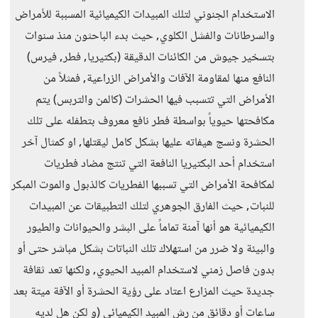
الاستخدام الجنوني لتلك المبيدات الكيميائية المسببة للأمراض
والسرطانات والفشل الكلوي, حيث بدء الباحثون منذ سنوات
بتسخير جيوش من الكائنات الدقيقة (بكتيريا, فطر, فيرس)
النافع منها لمقاومة الآفات والأمراض الزراعية, فمثلاً من
الأمراض التي تتسبب فيها الحشرات (كالمن والتربس) يتم
مكافحتها حيوياً بواسطة فطر نافع معروف بتطفله على تلك
الحشرة ونسج هيفاته عليها بشكل كامل ليقتلها, او كمثال آخر
استخدام أحد البكتيريا النافعة التي تنتج مضاد فطريات
لمكافحة الأمراض التي تسببها الفطريات كالذبول والموت المبكر
للنبات, حيث الفارق الجوهري لتلك التطبيقات عن المبيدات
الكيميائية هو أنها آمنة تماماً على البشر والحيوانات والطيور
والبيئة ولا ضرر من استهلاك تلك النباتات بشكل مباشر حتى أو
بدون فاصل زمني لاستخدام المبيد الحيوي, ولكنها تعد ثقافة
جديدة حيث المزارع اعتاد على رؤية الحشرة أو الآفة ميتة بعد
ساعات أو دقائق من رش المبيد الكيميائي (و لكن هل لديه