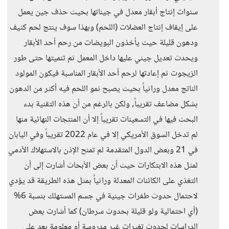
سنوات إنتاج أبقار معدل في جيناتها بحيث حذف جين يعمل
على إيقاف إنتاج العضلات (اللحم) وبهذا سوف ينتج لحم كثيف
ودهون قليلة حيث يأخذون البويضات من رحم أحد الأبقار
ويحدث تعديل جيني عليها داخل المعمل ثم تنميتها حتى طور
الزيجوت ثم إعادتها لرحم أحد الأبقار المناسبة فيكون المولود
الناتج معدل وراثياً بحيث يصبح نمو اللحم فيه أكثر من الدهون
بشكل مضاعف تقريباً, ولكن بالرغم من أن هذه التقنية بدء
البحث فيها في التسعينات تقريباً إلا أن المنتجات النهائية منها
لم تدخل السوق الأمريكي إلا في عام 2022 تقريباً وفي اليابان
في 21 وبعض الدول المتقدمة لم تمنح الإذن بالاستهلاك الآدمي
لمثل هذه الابتكارات حيث أن بعض الأبحاث أشارت إلى أن
التغذي على الكائنات المعدلة وراثياً بمثل هذه الطريقة قد يؤدي
لاحتمال حدوث طفرات جينية في جسم المستهلك بنسبة 6%
(أي احتمالية ولو قليلة بحدوث سرطان) كما أشارت بعض
الدراسات لحدوث تغيرات غير مدروسة أو معلومة بعد على