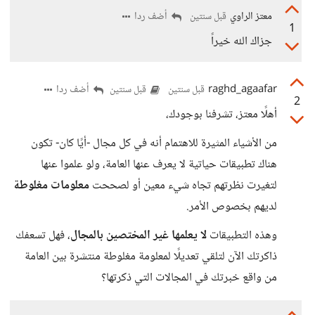
معتز الراوي
أضف ردا
قبل سنتين
1
جزاك الله خيراً
raghd_agaafar
أضف ردا
قبل سنتين
قبل سنتين
2
أهلًا معتز، تشرفنا بوجودك،
من الأشياء المثيرة للاهتمام أنه في كل مجال -أيًا كان- تكون
هناك تطبيقات حياتية لا يعرف عنها العامة، ولو علموا عنها
لتغيرت نظرتهم تجاه شيء معين أو لصححت
معلومات مغلوطة
لديهم بخصوص الأمر.
وهذه التطبيقات
لا يعلمها غير المختصين بالمجال
، فهل تسعفك
ذاكرتك الآن لتلقي تعديلًا لمعلومة مغلوطة منتشرة بين العامة
من واقع خبرتك في المجالات التي ذكرتها؟