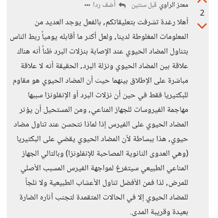
معتز الراوي
أضف ردا
قبل سنتين
2
أهلا رغدة تشرفت بتعليقاتكم, بالفعل يوجد العديد من
المعلومات المغلوطة لدينا, ولعل أكثر ما أقابله يومياً ربط الناس
بتناول المضاد الحيوي عند الإصابة بنزلات البرد ظناً أنه هناك
علاقة بين المضاد الحيوي ونزلة البرد, الحقيقة أنه لا علاقة
مباشرة على الإطلاق بينهما حيث أن المضاد الحيوي هو مقاوم
للبكتيريا فقط في حين أن نزلات البرد أو الإنفلونزا سببها
مهاجمة الفيروسات للجهاز المناعي, ومن المستحيل أن يؤثر
المضاد الحيوي على الفيرس إذا لماذا نتحسن عند تناول مضاد
حيوي, هذا ببساطة لأن المضاد الحيوي يقضي على البكتيريا
(وهي العدوى الثانوية المصاحبة للإنفلونزا) وبالتالي الجهاز
المناعي الطبيعي سيتفرغ لمواجهة الفيرس المسبب الأصلي
للمرض, لذا فمن الأفضل تناول الأعشاب الطبيعية ولا نلجأ
للمضاد الحيوي إلا في الحالات المتقمدة لتجنب آثاره الضارة
بعيدة وقريبة المدى.