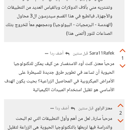
وتشتريه مني بآلاف الدولارات وبالقياس العديد من التطبيقات
والأجهزة, فبالطبع في هذا القسم سيدرسون ال3 محاول
(الهندسة - البرمجيات - البيولوجيا) ودمجمهم معاً للخروج بتلك
الصناعات للنور (أتمنى هذا)
Sara11Rafek
أضف ردا
قبل سنتين
1
مرحباً معتز، كنت أود الاستفسار عن كيف يمكن للتكنولوجيا
الحيوية أن تساعد في تطوير طرق جديدة للسيطرة على
الأمراض الميكروبية في المحاصيل الزراعية؟ بحيث يكون الهدف
الأساسي هو تقليل استخدام المبيدات الكيميائية
معتز الراوي
أضف ردا
قبل سنتين
2
مرحباً سارة, لعل من أهم وأول التطبيقات التي تم البحث
والدراسة فيها لربطها بالتكنولوجيا الحيوية هي الزراعة لتقليل