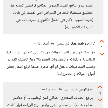
الصبر ليرى نتائج المبيد الحيوي المكافئ), نتمنى تعميم هذا
التطبيق مستقبلاً للحد من الأمراض التي تفشت في بلادنا
(حيث السبب الأكبر في الفشل الكلوي والسرطانات هي
المبيدات الكيميائية)
BasmaNabil17
أضف ردا
قبل سنتين
1
هل هناك فرق بين الفواكه والخضروات التي تتم زراعتها بالطرق
التقليدية والفواكه والخضروات العضوية؟ وهل تختلف الفوائد
ونسب الفيتامينات بالفعل أم أنها مجرد خدعة لرفع أسعار بعض
أنواع الفواكه والخضروات؟
معتز الراوي
أضف ردا
قبل سنتين
1
يرجع اختلاف المحتوى الغذائي (من فيتامينات أو عناصر
غذائية هامة) إلى مصدر البذور وليس نوع الزراعة (وإن كانت