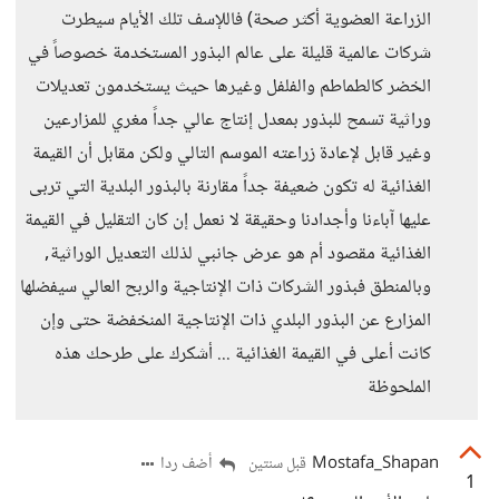
الزراعة العضوية أكثر صحة) فاللإسف تلك الأيام سيطرت
شركات عالمية قليلة على عالم البذور المستخدمة خصوصاً في
الخضر كالطماطم والفلفل وغيرها حيث يستخدمون تعديلات
وراثية تسمح للبذور بمعدل إنتاج عالي جداً مغري للمزارعين
وغير قابل لإعادة زراعته الموسم التالي ولكن مقابل أن القيمة
الغذائية له تكون ضعيفة جداً مقارنة بالبذور البلدية التي تربى
عليها آباءنا وأجدادنا وحقيقة لا نعمل إن كان التقليل في القيمة
الغذائية مقصود أم هو عرض جانبي لذلك التعديل الوراثية,
وبالمنطق فبذور الشركات ذات الإنتاجية والربح العالي سيفضلها
المزارع عن البذور البلدي ذات الإنتاجية المنخفضة حتى وإن
كانت أعلى في القيمة الغذائية ... أشكرك على طرحك هذه
الملحوظة
Mostafa_Shapan
أضف ردا
قبل سنتين
1