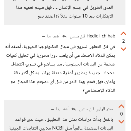
المدى الطويل في جسم الإنسان,,,, فهل سيتم تعميم هذا
الابتكارات بعد 10 سنوات مثلاً ؟! اعتقد نعم
Hedidi_chihab
أضف ردا
قبل سنتين
2
في ظل التطور السريع في مجال التكنولوجيا الحيوية، أعتقد أنه
يمكن للذكاء الاصطناعي أن يلعب دورا محوريا في تحليل كميات
ضخمة من البيانات الجينومية، مما يساهم في تسريع اكتشاف
علاجات جديدة وتطوير أغذية معدلة وراثيا بشكل أكثر دقة
وأمان، فهل قمتم بهذا الأمر من قبل أي دمجتم هذا المجال مع
الذكاء الإصطناعي؟
معتز الراوي
أضف ردا
قبل سنتين
0
بالفعل بدأت دراسات بمثل هذا التطبيق, حيث لدى قواعد
البيانات المعتمدة عالمياً مثل NCBI ملايين التتابعات الجينية