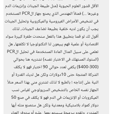
الأقل قشور العلوم الحيوية (مثل طبيعة الجينات وإنزيمات الدم
وغيرها ...) فمثلاً المهندس الذي يصنع جهاز الPCR المستخدم
في تشخيص الأمراض الفيروسية والميكروبية وتحليل الجينات
يجب أن يكون لديه خلفية بطبيعة تضاعف الجينات, لذلك
أقول لك لو قمنا بتطبيق هذا بالفعل سنحدث طفرة كبيرة سواء
اقتصادية أو علمية فهم يبيعون لنا التكنولوجيا لا تكلفتها, هل
تعلمي على سبيل المثال المادة المستخدمة في تحليل الPCR
(الستوك المستهلك في الاختبار نفسه) نشتريه هنا بحوالي
(300-400$) يكفي لعدد حوالي 90 اختبار فهو لا يكلف
الشركة المنتجة حتى 10دولارات ولكن هل لديك القدرة أو
النية على إنتاجه ! بالطبع لا لذلك تشتري مني بهذا السعر مثلاً
الجهاز نفسه الخاص بالتشخيص السريولوجي لقياس نسب
الميكروبات أو الإنزيمات في الدم فهو لا يكلف في صنع 50
دولار كمواد بلاستيكية ومعدنية ولكن هل ستصنع مثله أيها
المشتري وتقوم ببرمجة سيستم يعمل عليه أم ستوفر العناء