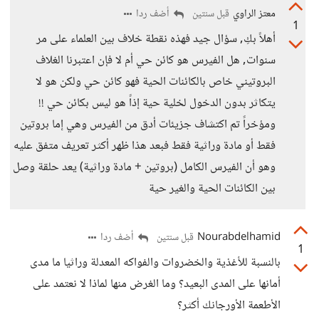
معتز الراوي
أضف ردا
قبل سنتين
1
أهلاً بكِ, سؤال جيد فهذه نقطة خلاف بين العلماء على مر
سنوات, هل الفيرس هو كائن حي أم لا فإن اعتبرنا الغلاف
البروتيني خاص بالكائنات الحية فهو كائن حي ولكن هو لا
يتكاثر بدون الدخول لخلية حية إذاً هو ليس بكائن حي !!
ومؤخراً تم اكتشاف جزيئات أدق من الفيرس وهي إما بروتين
فقط أو مادة وراثية فقط فبعد هذا ظهر أكثر تعريف متفق عليه
وهو أن الفيرس الكامل (بروتين + مادة وراثية) يعد حلقة وصل
بين الكائنات الحية والغير حية
Nourabdelhamid
أضف ردا
قبل سنتين
1
بالنسبة للأغذية والخضروات والفواكه المعدلة وراثيا ما مدى
أمانها على المدى البعيد؟ وما الغرض منها لماذا لا نعتمد على
الأطعمة الأورجانك أكثر؟