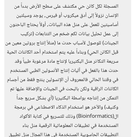
المسجلة لكل كائن حي مكتشف على سطح الأرض بدءاً من
الإنسان نزولاً إلى أدق ميكروب أو فيرس, يوجد وسيلتين
أساسيتين للعمل على مثل هذه البيانات, أولاً يحتاج الباحثون
إلى عمل تحليل بيانات لكم ضخم من التتابعات (تركيب
الجينات) للوصول لأسباب حدث ما (مثلاً إنتاج بروتين معين من
قبل الكائن الحي) وبناءاً عليه يتم استخدام أحد الكائنات الحية
سريعة التكاثر مثل البكتيريا لإنتاج مادة مرغوبة طبياً وقد
حدث هذا بالفعل في آليات إنتاج الأنسولين الطبي المستخدم
في وقتنا الحالي فالمعروف أن الإنسولين ينتج فقط من أجسام
الكائنات الراقية ولكن بالبحث في الجينات والإضافة عليها تم
التمكن من إنتاجه بواسطة البكتيريا (أي بشكل سريع جداً
وكثيف) والآخر هو استخدام الذكاء الاصطناعي في برمجة
ال(Bioinformatics) وذلك للتسريع في كتابة الأكواد
المستخدمة في تطبيقات المعلوماتية الرقمية مثل بناء
التطبيقات الحاسوبية المستخدمة في هذا المجال مثل تطبيق