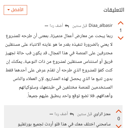
التعليقات
الأفضل
Diaa_albasir
أضف ردا
قبل سنتين
1
ربما يبحث عن معارض أعمال متميزة، بمعنى أن طرحه للمشروع
لا يعني بالضرورة تنفيذه بقدر ما هو غايته الانتباه على مستقلين
محترفين على المنصة في هذا المجال، قد يكون فب حالة تجهيز
فريق أو استئناس مستقلين لمشروع من ذات النوعية، يمكنك إن
كنت كفؤ للمشروع الذي طرحه أن تقدّم عرض على أحدهما فقط
بدون تتبع ما الذي يحصل لهذه المشاريع، لإن العملاء والناس
المستخدمين للمنصة مختلفين في طبتئعهك وسلوكياتهم
وأهدافهم، فلا تضع توقع واحد ينطبق عليهم جميعاً.
معتز الراوي
أضف ردا
قبل سنتين
0
سامحني اختلف معك في هذا فلو أردت تجميع بورتفليو