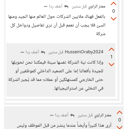
معتز الراوي
أضف ردا
قبل سنتين
0
بالفعل فهناك ملايين الشركات حول العالم منها الجيد ومنها
السئ فلا يجب أن نعمم قبل أن نرى تفاصيل ودواخل كل
شركة
HusseinOraby2024
أضف ردا
قبل سنتين
1
وإذا كانت نية الشركة نفسها سيئة فيمكننا نحن تحويلها
للجيدة بأفعالنا إما على الصعيد الداخلي كموظفين أو
حتى الخارجي كمستهلكين أو عملاء؛ مما قد يُجبر الشركة
في التخلي عن استراتيجياتها.
معتز الراوي
أضف ردا
قبل سنتين
0
أرى هذا كثيراً وأيضاً عندما ينشر من قبل الموظف وليس