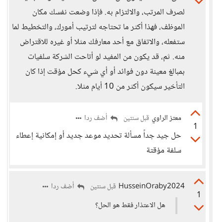
لصرف المرتب، والالتزام به. فإذا وضعت نفسك مكان
الموظف، فهذا أكثر ما تحتاجه لترتيب أمورك، والتخطيط لما
ستفعله، والاتفاق مع أحد معارفك مثلا أو غيره للاقتراض
منه. ثم، قد يكون من المفيد لو أتاحت الشركة سلفيات
بمبالغ معينة دون فوائد أو أي شيء كحل مؤقت إذا كان
التأخير سيكون أكثر من 10 أيام مثلا.
معتز الراوي
أضف ردا
قبل سنتين
1
حل جيد جداً مسألة تحديد موعد جديد أو إمكانية إعطاء
سلفة مؤقتة
HusseinOraby2024
أضف ردا
قبل سنتين
1
هل الاعتذار فقط هو الحل؟