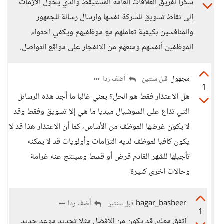
شكرا لفريق العلاقات العامة المستيقظ والذي يحول الأزمات
إلى نقاط تسويق للشركة نفسها وإرسال رسالة للجمهور
والمنافسين بكيفية تعاملهم مع موظفيهم ويكفي احتواء
الموظفين أنفسهم ومنعهم من الانفجار على مواقع التواصل.
مجهول
أضف ردا
قبل سنتين
1
هل الاعتذار فقط هو الحل؟ يعني غالبا ما أجد هذه الرسائل
التي تذاع على السوشيال ميديا ما هي إلا تسويق وفقط وقد
لا يكون غرضها الموظف من الأساس، كما أن الاعتذار هذا قد لا
يكون كافيا لموظف لديه التزامات وأولويات قد لا يمكنه
تأجيلها للشهر القادم قرض أو قسط وسينتج عنه غرامة
وحالات اخرى كثيرة
hagar_basheer
أضف ردا
قبل سنتين
1
أتفق معك. قد يكون من الأفضل مثلا تحديد موعد جديد