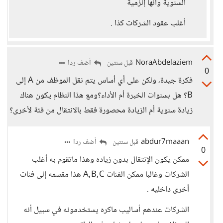
السنوية وأنها إلزمية
أغلب عقود الشركات كذا .
NoraAbdelaziem
أضف ردا
قبل سنتين
0
فكرة جيدة، ولكن على أي أساس يتم نقل الموظف من A إلى
B؟ هل بسنوات الخبرة أم الأداء؟ومع هذا النظام يكون هناك
زيادة سنوية أم الزيادة محصورة فقط بالانتقال من فئة لأخرى؟
abdur7maaan
أضف ردا
قبل سنتين
0
ممكن يكون الإنتقال بدون زياده وهذا ماتقوم به أغلب
الشركات وغالبا ممكن الفئات A,B,C هذا مقسمه إلى فئات
أخرى داخليه .
الشركات عندهم أساليب ماكره يستخدمونه في سبيل أنه