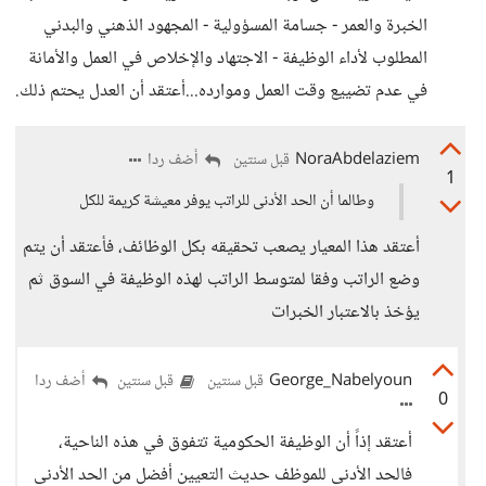
الخبرة والعمر - جسامة المسؤولية - المجهود الذهني والبدني
المطلوب لأداء الوظيفة - الاجتهاد والإخلاص في العمل والأمانة
في عدم تضييع وقت العمل وموارده...أعتقد أن العدل يحتم ذلك.
NoraAbdelaziem
أضف ردا
قبل سنتين
1
وطالما أن الحد الأدنى للراتب يوفر معيشة كريمة للكل
أعتقد هذا المعيار يصعب تحقيقه بكل الوظائف، فأعتقد أن يتم
وضع الراتب وفقا لمتوسط الراتب لهذه الوظيفة في السوق ثم
يؤخذ بالاعتبار الخبرات
George_Nabelyoun
أضف ردا
قبل سنتين
قبل سنتين
0
أعتقد إذاً أن الوظيفة الحكومية تتفوق في هذه الناحية،
فالحد الأدنى للموظف حديث التعيين أفضل من الحد الأدنى