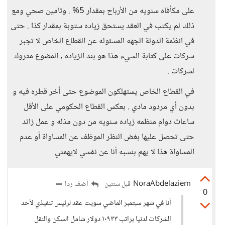
على مكأفاه سنويه من الأرباح بمقدار 5% . وتامين صحي ومع
ذلك لم يكتب في العقد يستحق زياده ستوبة بمقدار كذا . حتى
في انظمة الدولة الجهه المسئوله عن القطاع الخاص لا تجبر
شركات على كتابة الشيء هذا هو بند الزياده , المضوع متروك
لشركات .
في القطاع الخاص يستهلكون الموضوع حتى أخر قطره فيه و
بدون أي مردود مادي . بعكس القطاع الحكومي على الأقل
ساعات دوام منظمه زياده سنويه من دون مذله و عمل زائد
حتى تحصل عليها بغض النظر الموظف عن المساواة أو عدم
المساواة هذا لا يهم بنسبه أنا عن نفسي لايهمني
NoraAbdelaziem
أضف ردا
قبل سنتين
0
أنا في شهر سبتمبر الماضي سويت عقد لرئيس تنفيذي لأحد
الشركات لدنيا براتب ١٠٩٣٣ دولار شامل السكن والنقل