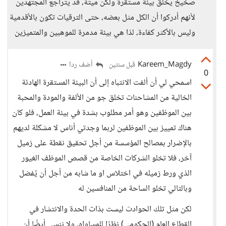
صخيخ يخلق بيئة مستقرة ولكن ميتة، قد يتراجع المجتهدين
لأنهم أدركوا أن الكل مثل بعضه، حتى الترقيات تكون بالأقدمية
وليس بالأكثر كفاءة، لذا هي بيئة مدمرة للموهبين والمتميزين
Kareem_Magdy
أضف ردا
قبل سنتين
0
اسمحي لي أن ألفت الانتباه إلى أن البيئة المستقرة الهادئة
الخالية من المشاحنات تخلق جو من الألفة والمودة والمحبة
بين الموظفين وهو أمر مطلوب بشدة في بيئة العمل، فلو كان
هناك تمييز بين الموظفين لربما وجدتي أناس لا مشكلة لديهم
بالإضرار بمصالح المؤسسة من أجل تحقيق نقطة على زميل
آخر، فلا تخلو الشركات الخاصة من قصص الموظف الغيور
الذي ورط زميله في اختلاس او ما شابه من أجل أن يُفصَل
وبالتالي تخلو الساحة من المنافسين له
لكن مثل تلك الحوادث ليست بذات الحدة والانتشار في
القطاع العام (الحكومي) نظرًا للمساواه، ولا ننسى أيضًا أن