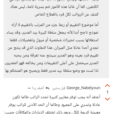
الكتفين، كما أن غالبا هذه الأمور تتم بسرية تامة، ليس هناك
كشف عن الرواتب لكل فرد بالقطاع الخاص
أما موضوع التقييم أو ربط جزء من المرتب بالتقييم لا أراه
نموذج ناجح أبدا،لأنه يجعل سلطة كبيرة بيد المدير، وقد يساء
استغلالها بسبب تحيزات شخصية أو ميول وتفضيلات، فقلما
تجدي أحدا عادلا مثل الميزان، هذا التفاوت الذي قد ينتج عن
تقييم فرد بعينه وهو المدير سينتج عنه تفرقة ومن يحبه
المدير سيحصل على أعلى التقييمات ومن يخالفه فهو المضرور،
لذا لست مع وضع سلطة بيد مدير فقط ويصبح هو المتحكم بها
George_Nabelyoun
أضف ردا
قبل سنتين
1
أعتقد أنه يجب توفر معايير كثيرة تحدد الراتب طالما تكون
عادلة وتسري على الجميع، وطالما أن الحد الأدنى للراتب يوفر
معيشة كريمة للكل، وبعد ذلك تختلف الزيادات والمكافآت حسب: