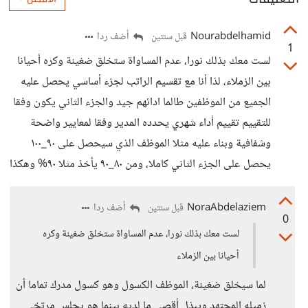
Nourabdelhamid
أضف ردا
قبل سنتين
1
لست معك بذلك نورا، عدم المساواة ستخلق ضغينة وكره أحيانا
بين الزملاء، لذا أنا مع تقسيم الراتب لجزء أساسي يحصل عليه
الجميع من الموظفين طالما ادائهم جيد والجزء الثاني يكون وفقا
للتقييم تقييم أداء شهري يحدده المدير وفقا لمعايير واضحة
وشفافية وبناء عليه مثلا الموظف الذي سيحصل على ٩٠_١٠٠
يحصل على الجزء الثاني كاملا، ومن ٨٠_٩٠ يأخذ مثلا ٩٠% وهكذا
NoraAbdelaziem
أضف ردا
قبل سنتين
0
لست معك بذلك نورا، عدم المساواة ستخلق ضغينة وكره
أحيانا بين الزملاء
لما سيخلق ضغينة، الموظف الكسول وهو كسول مدرك تماما أن
زميله المجتهد ويبذل أقصى ما لديه بينما هو يجلس مرتخي