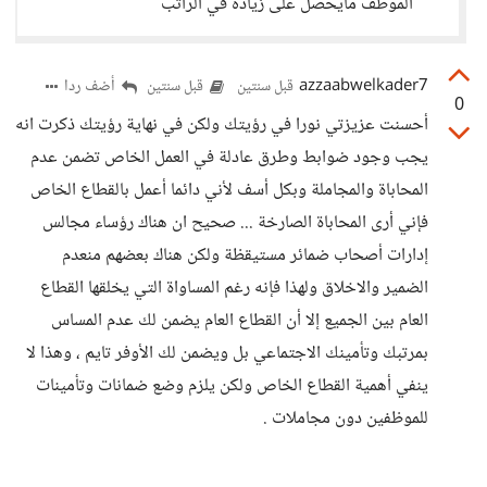
الموظف مايحصل على زياده في الراتب
azzaabwelkader7
أضف ردا
قبل سنتين
قبل سنتين
0
أحسنت عزيزتي نورا في رؤيتك ولكن في نهاية رؤيتك ذكرت انه
يجب وجود ضوابط وطرق عادلة في العمل الخاص تضمن عدم
المحاباة والمجاملة وبكل أسف لأني دائما أعمل بالقطاع الخاص
فإني أرى المحاباة الصارخة ... صحيح ان هناك رؤساء مجالس
إدارات أصحاب ضمائر مستيقظة ولكن هناك بعضهم منعدم
الضمير والاخلاق ولهذا فإنه رغم المساواة التي يخلقها القطاع
العام بين الجميع إلا أن القطاع العام يضمن لك عدم المساس
بمرتبك وتأمينك الاجتماعي بل ويضمن لك الأوفر تايم ، وهذا لا
ينفي أهمية القطاع الخاص ولكن يلزم وضع ضمانات وتأمينات
للموظفين دون مجاملات .