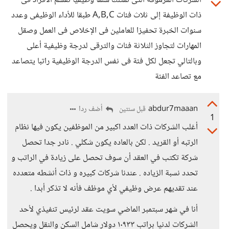
الشركات المرموقة التى تمتلك سلما وظيفيا تقسم الأفراد فى
ذات الوظيفة إلى ثلاث فئات A,B,C طبقا للأداء الوظيفى وعدد
سنوات الخبرة تحفيزا للعاملين فى الإخلاص فى العمل وصقل
المهارات لتجاوز الثلاثة فئات والترقى لدرجة وظيفية أعلى
وبالتالي تجعل لكل فئة فى نفس الدرجة الوظيفية راتبا يتصاعد
مع تصاعد الفئة
abdur7maaan
أضف ردا
قبل سنتين
1
أغلب الشركات ذات العدد اكبير من الموظفين يكون فيها نظام
الرتبه أو القريد . لكن بالعاده يكون شكلي . نادر جدا تحصل
شركة تكتب في العقد أن سوف تحصل على زيادة في الراتب و
تحدد نسبة الزياده . عندنا شركات كبيره و ذات أنشطه متعدده
عند تقديهم عرض وظيفي لأي موظف فأنه لا تذكر أبدا .
أنا في شهر سبتمبر الماضي سويت عقد لرئيس تنفيذي لأحد
الشركات لدنيا براتب ١٠٩٣٣ دولار شامل السكن والنقل ويحصل