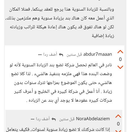
وبالنسبة للزيادة السنوية هذا يرجع للعقد بينكما، فمثلا المكان
الذي أعمل معه كان هناك بند بزيادة سنوية وهم ملتزمين بذلك،
لكن لو هناك تفوق قد يكون هناك إعادة هيكلة للراتب وزيادته
زيادة إضافية
abdur7maaan
أضف ردا
قبل سنتين
0
نادر في العالم تحصل شركة تضع بند الزيادة السنوية لأنه لو
وضعت البنده هذا فهي ملزمه بتنفيذ هالشيء . لذا كلا تضع
هالشيء حتى يكون الموضوع بمزاجها تترك سنوات بدون
زيادة . أنا أعمل في شركة كبيره في الخليج و أعرف كثير
شركات كبيره عقودها لا يوجد أي بند عن الزياده .
NoraAbdelaziem
أضف ردا
قبل سنتين
0
إذا كانت شركتك لا تضع زيادة سنوية لسنوات، فكيف يتعامل