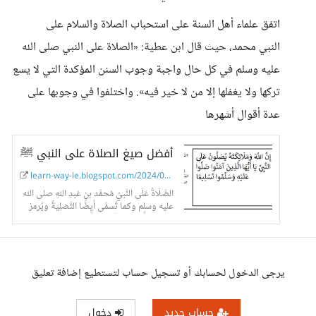
اتفق علماء أهل السنة على استحباب الصلاة والسلام على
النبي محمد، حيث قال ابن عطية: «الصلاة على النبي صلى الله
عليه وسلم في كل حال واجبة وجوب السنن المؤكدة التي لا يسع
تركها ولا يغفلها إلا من لا خير فيه». واختلفوا في وجوبها على
عدة أقوال أشهرها
أفضل صيغ الصلاة على النبي ﷺ
learn-way-le.blogspot.com/2024/08/Prayers-...
الصَّلَاةُ عَلَى النَّبيّ مُحمَّد بنِ عَبدِ اللهِ صلى الله
عليه وسلم وكما تُسمَّى أيضًا التَّصْلِيَةُ ويُرمز
لها بـ«صَلَّى اللهُ عَلَيهِ وَسَلَّم»
يرجى الدخول لحسابك أو تسجيل حساب لتستطيع إضافة تعليق
حساب جديد
دخول