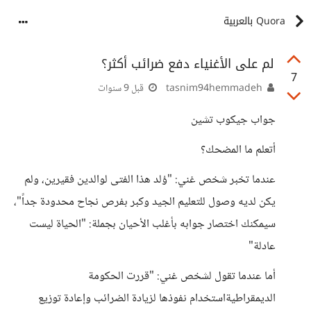
Quora بالعربية
لم على الأغنياء دفع ضرائب أكثر؟
7
tasnim94hemmadeh
قبل 9 سنوات
جواب جيكوب تشين
أتعلم ما المضحك؟
عندما تخبر شخص غني: "وُلد هذا الفتى لوالدين فقيرين، ولم
يكن لديه وصول للتعليم الجيد وكبر بفرص نجاح محدودة جداً"،
سيمكنك اختصار جوابه بأغلب الأحيان بجملة: "الحياة ليست
عادلة"
أما عندما تقول لشخص غني: "قررت الحكومة
الديمقراطيةاستخدام نفوذها لزيادة الضرائب وإعادة توزيع