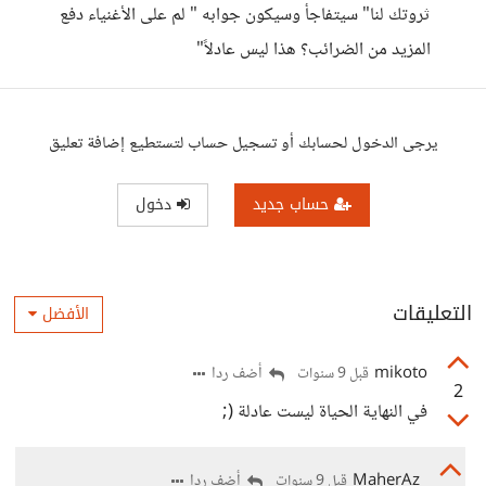
ثروتك لنا" سيتفاجأ وسيكون جوابه " لم على الأغنياء دفع
المزيد من الضرائب؟ هذا ليس عادلاً"
يرجى الدخول لحسابك أو تسجيل حساب لتستطيع إضافة تعليق
حساب جديد
دخول
التعليقات
الأفضل
mikoto
أضف ردا
قبل 9 سنوات
2
في النهاية الحياة ليست عادلة (;
MaherAz
أضف ردا
قبل 9 سنوات