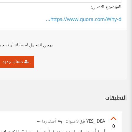
الموضوع الاصلي:
https://www.quora.com/Why-d...
يرجى الدخول لحسابك أو تسجي
حساب جديد
التعليقات
YES_IDEA
أضف ردا
قبل 9 سنوات
0