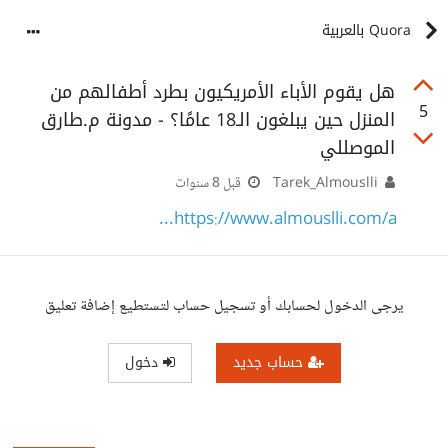
Quora بالعربية
هل يقوم الأباء الأمريكيون بطرد أطفالهم من
5
المنزل حين يبلغون الـ18 عامًا؟ - مدونة م.طارق
الموصللي
Tarek_Almouslli
قبل 8 سنوات
https://www.almouslli.com/a...
يرجى الدخول لحسابك أو تسجيل حساب لتستطيع إضافة تعليق
حساب جديد
دخول