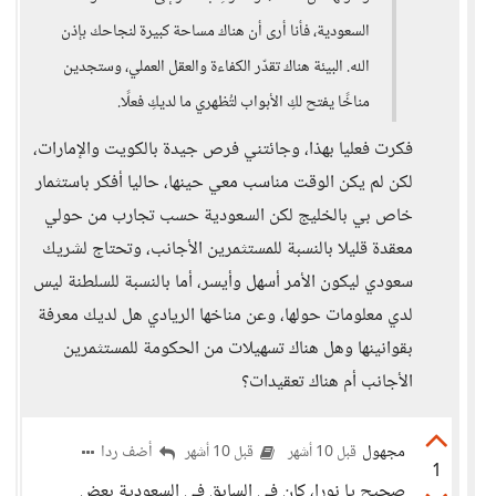
السعودية، فأنا أرى أن هناك مساحة كبيرة لنجاحك بإذن
الله. البيئة هناك تقدّر الكفاءة والعقل العملي، وستجدين
مناخًا يفتح لكِ الأبواب لتُظهري ما لديكِ فعلًا.
فكرت فعليا بهذا، وجائتني فرص جيدة بالكويت والإمارات،
لكن لم يكن الوقت مناسب معي حينها، حاليا أفكر باستثمار
خاص بي بالخليج لكن السعودية حسب تجارب من حولي
معقدة قليلا بالنسبة للمستثمرين الأجانب، وتحتاج لشريك
سعودي ليكون الأمر أسهل وأيسر، أما بالنسبة للسلطنة ليس
لدي معلومات حولها، وعن مناخها الريادي هل لديك معرفة
بقوانينها وهل هناك تسهيلات من الحكومة للمستثمرين
الأجانب أم هناك تعقيدات؟
مجهول
أضف ردا
قبل 10 أشهر
قبل 10 أشهر
1
صحيح يا نورا، كان في السابق في السعودية بعض