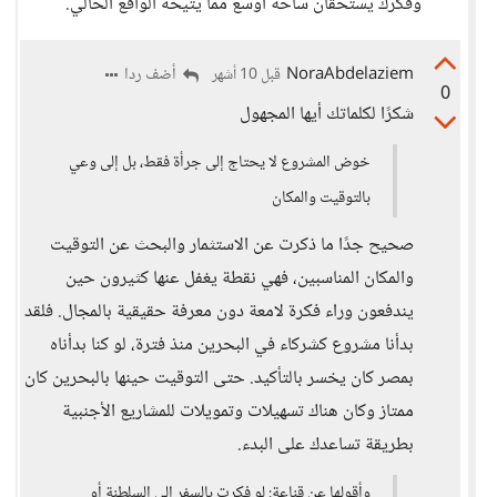
وفكرك يستحقان ساحة أوسع مما يتيحه الواقع الحالي.
NoraAbdelaziem
أضف ردا
قبل 10 أشهر
0
شكرًا لكلماتك أيها المجهول
خوض المشروع لا يحتاج إلى جرأة فقط، بل إلى وعي
بالتوقيت والمكان
صحيح جدًا ما ذكرت عن الاستثمار والبحث عن التوقيت
والمكان المناسبين، فهي نقطة يغفل عنها كثيرون حين
يندفعون وراء فكرة لامعة دون معرفة حقيقية بالمجال. فلقد
بدأنا مشروع كشركاء في البحرين منذ فترة، لو كنا بدأناه
بمصر كان يخسر بالتأكيد. حتى التوقيت حينها بالبحرين كان
ممتاز وكان هناك تسهيلات وتمويلات للمشاريع الأجنبية
بطريقة تساعدك على البدء.
وأقولها عن قناعة: لو فكرتِ بالسفر إلى السلطنة أو