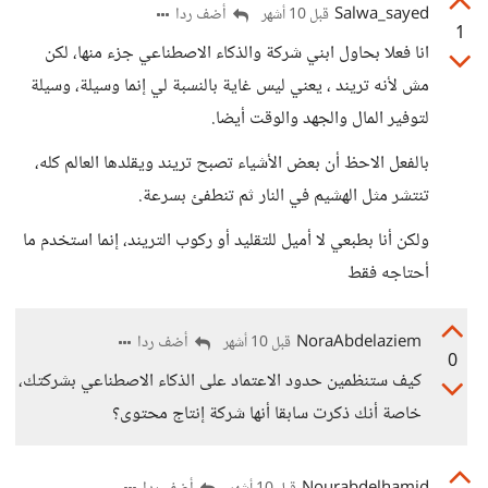
Salwa_sayed
أضف ردا
قبل 10 أشهر
1
انا فعلا بحاول ابني شركة والذكاء الاصطناعي جزء منها، لكن
مش لأنه تريند ، يعني ليس غاية بالنسبة لي إنما وسيلة، وسيلة
لتوفير المال والجهد والوقت أيضا.
بالفعل الاحظ أن بعض الأشياء تصبح تريند ويقلدها العالم كله،
تنتشر مثل الهشيم في النار ثم تنطفئ بسرعة.
ولكن أنا بطبعي لا أميل للتقليد أو ركوب التريند، إنما استخدم ما
أحتاجه فقط
NoraAbdelaziem
أضف ردا
قبل 10 أشهر
0
كيف ستنظمين حدود الاعتماد على الذكاء الاصطناعي بشركتك،
خاصة أنك ذكرت سابقا أنها شركة إنتاج محتوى؟