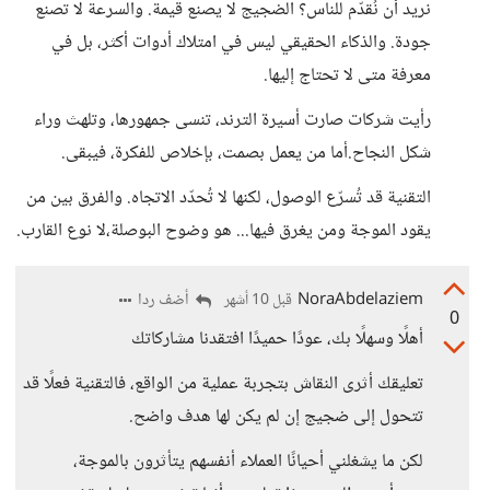
نريد أن نُقدّم للناس؟ الضجيج لا يصنع قيمة. والسرعة لا تصنع
جودة. والذكاء الحقيقي ليس في امتلاك أدوات أكثر، بل في
معرفة متى لا تحتاج إليها.
رأيت شركات صارت أسيرة الترند، تنسى جمهورها، وتلهث وراء
شكل النجاح.أما من يعمل بصمت، بإخلاص للفكرة، فيبقى.
التقنية قد تُسرّع الوصول، لكنها لا تُحدّد الاتجاه. والفرق بين من
يقود الموجة ومن يغرق فيها... هو وضوح البوصلة،لا نوع القارب.
NoraAbdelaziem
أضف ردا
قبل 10 أشهر
0
أهلًا وسهلًا بك، عودًا حميدًا افتقدنا مشاركاتك
تعليقك أثرى النقاش بتجربة عملية من الواقع، فالتقنية فعلًا قد
تتحول إلى ضجيج إن لم يكن لها هدف واضح.
لكن ما يشغلني أحيانًا العملاء أنفسهم يتأثرون بالموجة،