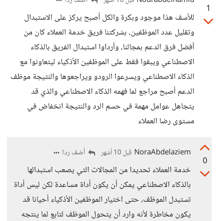
Nourabdelhamid
أضف ردا
قبل 10 أشهر
1
للأسف هذا موجود وبكرة والكل أصبح يركز على الاستبدال
وتقليل عدد الموظفين، بشركتنا فريق خدمة العملاء كان من
أفضل فرق الدعم بمجالنا، وأرداوا استبدال الفريق بالذكاء
الاصطناعي ويبقوا فقط على الموظفين الأذكياء ليتعاونوا مع
الذكاء الاصطناعي ويسرعوا الرودو ويراجعوها والنتيجة موظف
الدعم أصبح مراجع لما فهمه الذكاء الاصطناعي والذي قد
يتجاهل عوامل مهمة في حسم الرد والنتيجة انخفاض في
مستوى رضا العملاء
NoraAbdelaziem
أضف ردا
قبل 10 أشهر
0
خدمة العملاء تحديدا من المجالات التي يصعب استبدالها
بالذكاء الاصطناعي يمكن أن يكون أداة مساعدة لكن ليس أداة
تستبدل الموظف، حتى اختيار الموظفين الأذكياء أحيانا قد
يكون مخاطرة لأنه وارد أن يتحول الموظف لتابع لما ينتجه