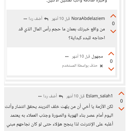
وخبرة صادقة وأنتِ تملكين الاثنين.
NoraAbdelaziem
أضف ردا
قبل 10 أشهر
0
من واقع خبرتك بعمان ما حجم رأس المال الذي قد
احتاجه للبدء كبداية؟
مجهول
قبل 10 أشهر
0
حذف بواسطة المستخدم
Eslam_salah1
أضف ردا
قبل 10 أشهر
0
لكن الأزمة يا أخي أن من يلهث خلف التريند يحقق انتشار وأنت
اليوم أمام عصر بناء الهوية والصورة وجذب العملاء به يعتمد
أغلبه على الإنترنت لذا ينجح هؤلاء حتى لو كان نجاحهم مبني