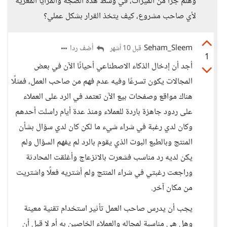
وهلم جرا من الميزات، في وسط هذه الضجة والمزايا المغرية
لأي صاحب مشروع، كيف يتخذ القرار بشكل عملي؟
Seham_Sleem
أضف ردا
قبل 10 أشهر
1
أجد أن إدخال الذكاء الاصطناعي أحيانًا الآن في بعض
المجالات يكون تسرعًا وفيه عدم فهم من صاحب العمل، فمثلًا
هناك مواقع وصفحات بيع الآن تعتمد في الرد على العملاء
على ردود جاهزة باردة للعملاء ومنذ عدة أيام راسلت أحدهم
وكان لدي رغبة في شراء شيء ما لكن كان لدي سؤال بشأن
المنتج وبالطبع البوت الذي يقوم بالرد لم يفهم السؤال ولم
يكن لديه رد مناسب فشعرت بالانزعاج وأغلقت المحادثة
وراجعت رغبتي في شراء المنتج ولم أشتريه فعلًا واشتريت
من مكان آخر.
يجب أن يدرس صاحب العمل تأثير استخدام تقنية معينة
وهل هي مناسبة لمجاله والعملاء الخاصين به أم لا قبل أن