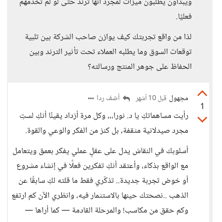
ويبدأون يطلبون ميزات لمجرد أنها ترند حتى لو لم تخدمهم
فعليًا.
لذا من واقع تجربتك كيف يوازن صاحب الشركة بين تلبية
توقعات السوق وما يطلبه العملاء تحت تأثير الترند وبين
الحفاظ على جوهر المنتج ورسالته؟
مجهول
أضف ردا
قبل 10 أشهر
1
رأيت مساهماتكِ يا د. نورا،،، وكل مرة أزداد يقينًا أنكِ لستِ
مجرد صيدلانية مثقفة، بل كنز من الفكر والوعي والقوة.
أسلوبك في النقاش يدل على عقلٍ عملي يفكر بعمق ويتعامل
مع الواقع بذكاء، وأعتقد أنكِ تفكرين فعلًا في إنشاء مشروع
أو خوض تجربة جديدة.. تذكّري فقط ما قلته لكِ سابقًا عن
الذهب ..نصحتك حينها بالاستثمار فيه، وانظري الآن كم ارتفع
وكم حقق من مكاسب! والمرحلة القادمة — كما أراها —