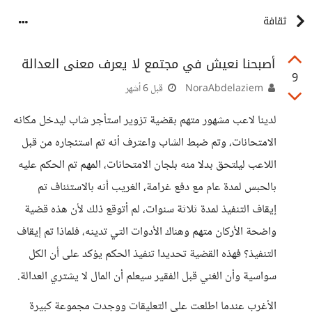
ثقافة
أصبحنا نعيش في مجتمع لا يعرف معنى العدالة
9
NoraAbdelaziem
قبل 6 أشهر
لدينا لاعب مشهور متهم بقضية تزوير استأجر شاب ليدخل مكانه
الامتحانات، وتم ضبط الشاب واعترف أنه تم استئجاره من قبل
اللاعب ليلتحق بدلا منه بلجان الامتحانات، المهم تم الحكم عليه
بالحبس لمدة عام مع دفع غرامة، الغريب أنه بالاستئناف تم
إيقاف التنفيذ لمدة ثلاثة سنوات، لم أتوقع ذلك لأن هذه قضية
واضحة الأركان متهم وهناك الأدوات التي تدينه، فلماذا تم إيقاف
التنفيذ؟ فهذه القضية تحديدا تنفيذ الحكم يؤكد على أن الكل
سواسية وأن الغني قبل الفقير سيعلم أن المال لا يشتري العدالة.
الأغرب عندما اطلعت على التعليقات ووجدت مجموعة كبيرة