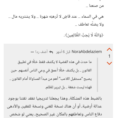
من صنعنا ..
هي في السماء .. عند قاضٍ لا تُرهبُه شهرة .. ولا يشتريه مال ..
ولا يضلّه تعاطف ..
﴿وَاللَّهُ لَا يُحِبُّ الظَّالِمِينَ﴾.
NoraAbdelaziem
أضف ردا
قبل 6 أشهر
1
ما حدث في هذه القضية لا يكشف فقط خللًا في تطبيق
القانون .. بل يكشف خللًا أعمق في وعي الناس أنفسهم. حين
يصبح “مستقبل اللاعب” أهم من مبدأ المساواة أمام القانون ..
فهذه ليست شفقة .. بل تبرير للظلم.
بالضبط هذه المشكلة، وهذا يجعلنا تدريجيا نفقد ثقتنا بوجود
عدالة أرضية، أو أن هناك نسخة للغني ونسخة للفقير، والأدهى
دفاع الناس وتعاطفهم بالمكان غير الصحيح، يعني لو شخص