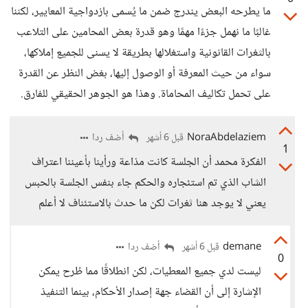
ما يطرحه البعض يندرج ضمن ما يُسمى بازدواجية المعايير، لكننا
غالبًا ما نهمل جزءًا مهمًا وهو قدرة بعض المحامين على التلاعب
بالثغرات القانونية واستغلالها بطريقة لا يسنى للجميع إملاكها،
سواء من حيث المعرفة أو الوصول إليها، بغض النظر عن القدرة
على تحمل تكاليف المحاماة. وهذا هو الجوهر الحقيقي للفارق.
NoraAbdelaziem
أضف ردا
قبل 6 أشهر
1
الفكرة محمد أن الجلسة كانت مذاعة ورأينا بأعيننا اعتراف
الشاب الذي تم استئجاره والحكم جاء بنفس الجلسة بالحبس
يعني لا يوجد هنا ثغرات لكن ما حدث بالاستئناف لا أعلم
demane
أضف ردا
قبل 6 أشهر
0
ليست لدي جميع المعطيات، لكن انطلاقًا مما طُرح يمكن
الإشارة إلى أن القضاء جهة إصدار الأحكام، بينما التنفيذ