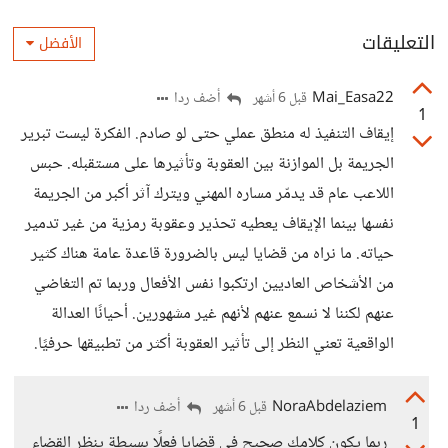
التعليقات
الأفضل
Mai_Easa22
أضف ردا
قبل 6 أشهر
1
إيقاف التنفيذ له منطق عملي حتى لو صادم. الفكرة ليست تبرير
الجريمة بل الموازنة بين العقوبة وتأثيرها على مستقبله. حبس
اللاعب عام قد يدمّر مساره المهني ويترك آثر أكبر من الجريمة
نفسها بينما الإيقاف يعطيه تحذير وعقوبة رمزية من غير تدمير
حياته. ما نراه من قضايا ليس بالضرورة قاعدة عامة هناك كثير
من الأشخاص العاديين ارتكبوا نفس الأفعال وربما تم التغاضي
عنهم لكننا لا نسمع عنهم لأنهم غير مشهورين. أحيانًا العدالة
الواقعية تعني النظر إلى تأثير العقوبة أكثر من تطبيقها حرفيًا.
NoraAbdelaziem
أضف ردا
قبل 6 أشهر
1
ربما يكون كلامك صحيح في قضايا فعلًا بسيطة ينظر القضاء