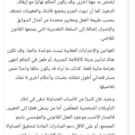
تختص به جهة أخرى، وقد يكون الحكم نهائيًا مع إيقاف
التنفيذ. كما أن ثبوت الجرم يخضع للأدلة، والعقوبات تختلف
بحسب طبيعة الفعل ومعايير متعددة من أمثال السوابق
والإصرار، إضافة إلى السلطة التقديرية التي يمنحها القانون
للقاضي.
القوانين والإجراءات العقابية ليست موحّدة عالميًا، وقد تكون
هناك تدابير بديلة كالإقامة الجبرية، أو طعن في الحكم انتهى
بغرامة مالية فقط. كذلك، ما نراه قد يكون حكمًا واحدًا ضمن
مسار قضائي أطول تخللته جلسات وأحكام أخرى لا نملك
تفاصيلها.
وعليه، فإن كثيرًا من الأسباب المتداولة تبقى في إطار
التأويلات الشخصية للمعلّقين. أما من يسعى فعليًا إلى التغيير،
فالمسار الأنسب موجود العمل القانوني والمؤسسي باسم
المجتمع، أو على الأقل دعم المبادرات الجادة لتحقيق المساواة