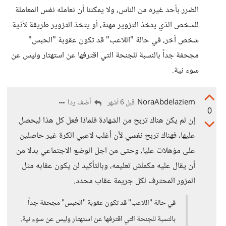
الضرر بأحد غيره من الناس، ولا يمكننا أن نعامله نفس المعاملة
للشخص الذي يتخذ التزوير مهنة، أو يتخذ التزوير طريقة لأذية
شخص آخر، في حالة "اللاعب" قد تكون عقوبة "الحبس"
مجحفة جداً بالنسبة للجنحة التي اقترفها عن استهتار وليس عن
سوء نية.
NoraAbdelaziem
أضف ردا
قبل 6 أشهر
0
إن لم يكن هناك تربح من الشهادة فلماذا فعل كل هذا ليحصل
عليها، فهناك تربح نفسي لأن أغلب لاعبي الكرة غير حاصلين
على مؤهلات عليا، وحتى من اجل الوضع الاجتماعي بدلا من
أن يقال عليه مكملش تعليمه، وبالتأكيد لن يكون عقابه مثل
المزور المحترف لكل جريمة عقاب محدد.
في حالة "اللاعب" قد تكون عقوبة "الحبس" مجحفة جداً
بالنسبة للجنحة التي اقترفها عن استهتار وليس عن سوء نية.