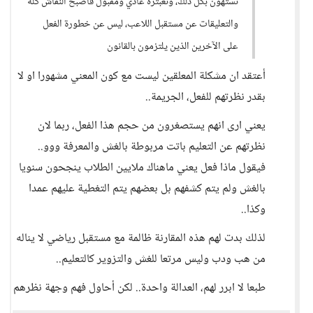
تستهون بكل ذلك، وتعبتره عادي ومقبول فأصبح النقاش كله
والتعليقات عن مستقبل اللاعب، ليس عن خطورة الفعل
على الآخرين الذين يلتزمون بالقانون
أعتقد ان مشكلة المعلقين ليست مع كون المعني مشهورا او لا
بقدر نظرتهم للفعل، الجريمة..
يعني ارى انهم يستصغرون من حجم هذا الفعل، ربما لان
نظرتهم عن التعليم باتت مربوطة بالغش والمعرفة ووو..
فيقول ماذا فعل يعني ماهناك ملايين الطلاب ينجحون سنويا
بالغش ولم يتم كشفهم بل بعضهم يتم التغطية عليهم عمدا
وكذا..
لذلك بدت لهم هذه المقارنة ظالمة مع مستقبل رياضي لا يناله
من هب ودب وليس مرتعا للغش والتزوير كالتعليم..
طبعا لا ابرر لهم، العدالة واحدة.. لكن أحاول فهم وجهة نظرهم