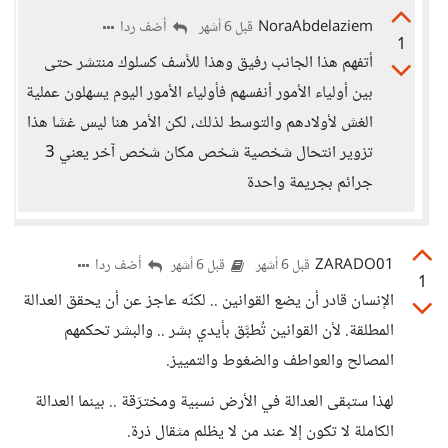
NoraAbdelaziem
أضف ردا
قبل 6 أشهر
1
أتفهم هذا الجانب رفيق وهذا للأسف كسلوك منتشر حتى
بين أولياء الأمور أنفسهم فأولياء الأمور اليوم يسهلون عملية
الغش لأولادهم والتوسط لذلك، لكن الأمر هنا ليس غشا هذا
تزوير انتحال شخصية شخص مكان شخص آخر يعني 3
جرائم بجريمة واحدة
ZARADO01
أضف ردا
قبل 6 أشهر
قبل 6 أشهر
1
الإنسان قادر أن يضع القوانين .. لكنّه عاجز عن أن يحقق العدالة
المطلقة. لأن القوانين تُطبَّق بأيدي بشر .. والبشر تحكمهم
المصالح والعواطف والضغوط والتمييز.
لهذا ستبقى العدالة في الأرض نسبية ومخترَقة .. بينما العدالة
الكاملة لا تكون إلا عند من لا يظلم مثقال ذرة.