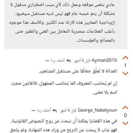
عادي بنفس موقفه وعمل ذلك لأي سبب اضطراري سنقول لا
مشكلة أن يتم حبسه عام فهو ليس لديه مستقبل سيضيع،
إزوداجية المعايير هذه كارثة عند الكثير. وللأسف هذا موجود
بأغلب القطاعات عنصرية التعامل بين الغني والفقير حتى
بالمصالح والمؤسسات.
Ayman2010
أضف ردا
قبل 6 أشهر
1
العدالة لا تُعلّق حفاظًا على مستقبل المشاهير.
إن لم يُحاسَب المعروف كما يُحاسَب المجهول، فالقانون مجرد
اسم بلا معنى.
George_Nabelyoun
أضف ردا
قبل 6 أشهر
0
في هذه القضايا يمكننا أن نبحث عن روح النصوص القانونية،
فهو شاب لا يبحث عن التربح من وراء هذه الشهادة، ولم يلحق