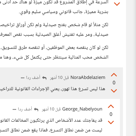
السرعة في إطلاق المشروع قد تكون ميزة لو هناك حد أدنى من 
بشرية مميزة، جانب قانوني وسياسي سليم وقوي.
لكن مثلاً لو قام شخص بفتح صيدلية ولم تكن أوراق تراخيصه ج
صيدلية، ومر عليه تفتيش أغلق الصيدلية بسبب نقص المعرفة،
لكن لو كان ينقصه بعض الموظفين، أو تنقصه طرق للتسويق، ه
الشخص محب المثالية سينتظر حتى يكتمل كل شيء، وهنا مشك
NoraAbdelaziem
أضف ردا
قبل 10 أشهر
0
هذا ليس تسرع هذا تهور، يعني الإجراءات القانونية للتراخي
George_Nabelyoun
أضف ردا
قبل 10 أشهر
0
قد يفاجئك عدد الأشخاص الذي يرتكبون المخالفات القانون
ليست من ضمن نطاق التسرع، فماذا يقع ضمن نطاق التسر