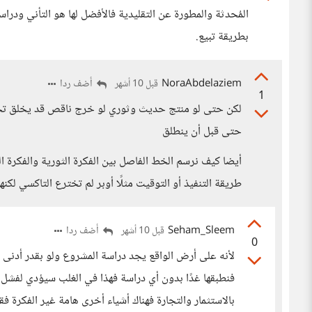
المُحدثة والمطورة عن التقليدية فالأفضل لها هو التأني ودر
بطريقة تبيع.
NoraAbdelaziem
أضف ردا
قبل 10 أشهر
1
لكن حتى لو منتج حديث وثوري لو خرج ناقص قد يخلق تجرب
حتى قبل أن ينطلق
أيضا كيف نرسم الخط الفاصل بين الفكرة الثورية والفكرة ال
طريقة التنفيذ أو التوقيت مثلًا أوبر لم تخترع التاكسي لك
Seham_Sleem
أضف ردا
قبل 10 أشهر
0
لأنه على أرض الواقع يجد دراسة المشروع ولو بقدر أدنى من 
فنطبقها غدًا بدون أي دراسة فهذا في الغلب سيؤدي لفشل ذر
بالاستثمار والتجارة فهناك أشياء أخرى هامة غير الفكرة فق