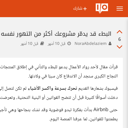
شارك
البطء قد يدمّر مشروعك أكثر من التهور نفسه
6
NoraAbdelaziem
قبل 10 أشهر
قبل 10 أشهر
قرأت مقال لأحد رواد الأعمال يدعو للبطء والتأني في إطلاق المنتجات،
النجاح الكبرى سنجد أن الاندفاع كان سببًا في ولادتها.
فيسبوك بشعارها القديم
تحرك بسرعة واكسر الأشياء
لم تكن لتصل إلى
دخلت أسواقًا كثيرة قبل أن تتضح القوانين أو البنية التحتية، وتعرضت
حتى Airbnb بدأت بفكرة تبدو فوضوية وقد نشك بنجاحها و
يطمئنوا للقوانين، لما عرفنا المنصة اليوم.