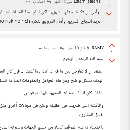
Eslam_salah1
أضف ردا
قبل 10 أشهر
1
برأيي أي فكرة تحتاج التمهل، ولكن أمام نمط الحياة المتسا
نريد النجاح السريع، وأمام الترويج لفكرة no risk no rich نحن نظن أن التسرع هو الحل وهذه المصيبة
ALRAMY
أضف ردا
قبل 10 أشهر
1
بسم الله الرحمن الرحيم
أعتقد أن لا تعارض بين ما قرأت أنت وما كتبته ،، فإن كان ال
الهدف بشكل واضح ومراعاة العوامل والمقومات المتاحة للتنفي
أما اذا كان البطء بمعناها المشهور فهذا مرفوض
والأمثلة التى ضربت هى حقيقة ولكن فى مجالات أخرى مثل الم
لفشل المشروع
باختصار دراسة الموقف كاملا من جميع الجهات ومعرفة المتاح 