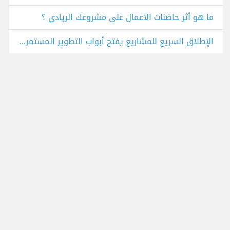
ما هو أثر حاضنات الأعمال على مشروعك الريادي ؟
الإطلاق السريع للمشاريع يفتح أبواب التطوير المستمر أم يدمرها