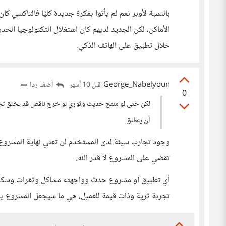
بالنسبة لأوبر نعم لم يأتوا بفكرة جديدة كليًا فالتاكسي 
الأماكن، لكن الجديد لديهم كان استغلال التكنولوچيا الحد
خلال تطبيق على الهاتف الذكي.
George_Nabelyoun
أضف ردا
قبل 10 أشهر
0
لكن حتى لو منتج حديث وثوري لو خرج ناقص قد يخلق تجرب
أن ينطلق
وجود تجارب سيئة لدى المستخدم لن تعني نهاية المشروع ي
تقضي على المشروع لا قدر الله.
أي تطبيق أو مشروع حدث وواجهته مشاكل وثغرات وشكاوى 
تجربة ثرية وذات قيمة للعميل، هي ما سيجعل المشروع يس