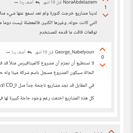
NoraAbdelaziem
أضف ردا
قبل 10 أشهر
1
لدينا مشاريع خرجت كثورة ولم نعد نسمع عنها شيء مثل
التي كانت حوله، وغيرها الكثير، فالمعضلة ليست دوما مش
توقعات فاقت ما قدمه للمستخدم
George_Nabelyoun
أضف ردا
قبل 10 أشهر
0
لا نستطيع أن نجزم أن مشروع كالميتافيرس مثلاً قد 
الحالة سيكون المشروع مسجل باسم شركة ميتا وله ح
في المقابل قد نجد مشاريع ناجحة جداً مثل الCD الاسطوانات المدمجة، والIPOD
كل هذه المشاريع اختفت رغم وجود حاجة كبيرة لها في