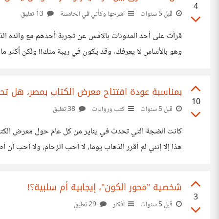
4
قبل 5 سنوات
اشرحها وكأني في الخامسة
13 تعليق
قرأت على أحد المدونات بالأمس عن تجربة أحدهم مع والده الذ
وهو بالأساس لا يعرفك، وقد يكون في ريبة منك!! ولكن أكثر ما ل
التعليق دفعني للتساؤل، هل يختلف الزهايمر عن الخَرَف فعلا، إن
بمناسبة عودة افتتاح معرض الكتاب بمصر، هل تح
10
قبل 5 سنوات
كتب وروايات
38 تعليق
بسبب جائحة كورونا، وها نحن اليوم على أعتاب تجربة جديدة ي
شخصية "محور الكون"، إيجابية أم سلبية؟!
3
قبل 5 سنوات
أفكار
29 تعليق