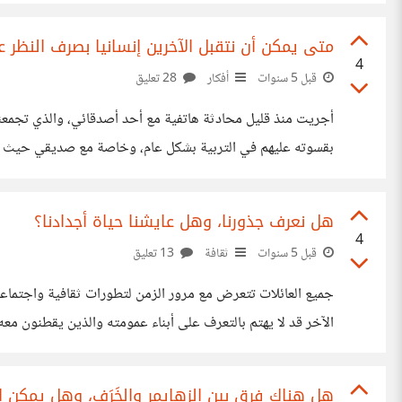
المصطلح، ثم انتهزت فرصة عيد ميلاد أخي الأصغر وأهديته هذا 
متى يمكن أن نتقبل الآخرين إنسانيا بصرف النظر 
4
قبل 5 سنوات
أفكار
28 تعليق
أجريت منذ قليل محادثة هاتفية مع أحد أصدقائي، والذي تجمعن
بقسوته عليهم في التربية بشكل عام، وخاصة مع صديقي حيث أن
دخولنا للجامعة، قاطع أهله بشكل كامل، وكنا نحن من نقوم بتوص
هل نعرف جذورنا، وهل عايشنا حياة أجدادنا؟
4
قبل 5 سنوات
ثقافة
13 تعليق
جميع العائلات تتعرض مع مرور الزمن لتطورات ثقافية واجتماعي
الآخر قد لا يهتم بالتعرف على أبناء عمومته والذين يقطنون معه 
هذه الحكايات. سواء اتفقنا أو اختلفنا على أهمية التعرف على ال
هل هناك فرق بين الزهايمر والخَرَف، وهل يمكن 