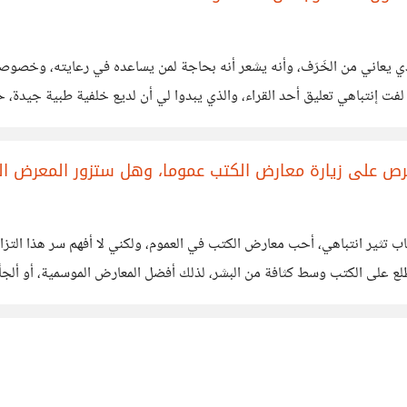
ي يعاني من الخَرَف، وأنه يشعر أنه بحاجة لمن يساعده في رعايته، وخصوص
فت إنتباهي تعليق أحد القراء، والذي يبدوا لي أن لديع خلفية طبية جيدة، ح
رص على زيارة معارض الكتب عموما، وهل ستزور المعرض ال
شوبها