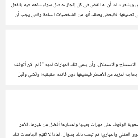
ع، ويشعر دائما أن له الفض في كل إنجاز حاصل سواء ساهم فيه بالفعل
ي تصنيفها: فالبعض يعتقد أنها من الشخصيات السامة والتي يجب أن
من خلال بحثي حول نظريات التعلم المختلفة، لاحظت أن في أغلبها يتم التأكيد على عبارة: "وينبغي على المعلم أن يراعي قدرة الطالب على الاستنتاج والاستدلال، وأن ينمي تلك المهارات لديه "! لم أكن أتوقف
كثيرا عند هذه العبارة، لدرجة أنني لكثرة تكرارها شعرت أنها عبارة إنشائية توضع في مثل هذه المواضيع بشكل عرفي، أو أن الكاتب يشعر أنه بحاجة لمزيد من الأسطر فيضيفها دون فائدة حقيقية! ولكني وقبل
وبة الوقوف على دورات بعينها واعتبارها أفضل من غيرها، الأمر
لعقلي والمهاري! ثم تبعت ذلك بسؤال: لماذا لا تُقيّم الجامعات تلك