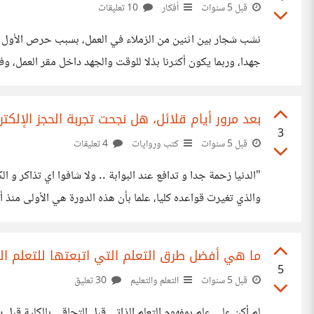
قبل 5 سنوات
أفكار
10 تعليقات
جهدا، وربما يكون أكثرنا بذلا للوقت والجهد داخل مقر العمل،
للعيان. لم أشهد له موقفا أو حادثا تسبب فيه في أذى
بعد مرور أيام قلائل، هل نجحت تجربة الحجز الإلك
3
قبل 5 سنوات
كتب وروايات
4 تعليقات
"الدنيا زحمة جدا و تدافع عند البوابة .. ولا شافوا اي تذاكر و 
والذي تغيرت قواعده كليا، علما بأن هذه الدورة هي الأولى من
يتعلق بحدوث إصابات أو غيره إلا أن الشواهد لا
ما هي أفضل طرق التعلم التي اتبعتها للتعلم ال
5
قبل 5 سنوات
التعلم والتعليم
30 تعليق
لم أكن على علم بمفهوم التعلم الذاتي قبل التحاقي بالكلية قب