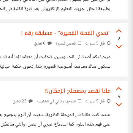
كنت أنتوى تعلم مهارات المونتاج، لمساعدتي في إخراج فيديوه
"تحدي القصة القصيرة" - مسابقة رقم ١
2
قبل 5 سنوات
قصص قصيرة
0 تعليق
الفصحى، ولابد من اتباع قواعد النحو وعلامات الترقيم. القصة لا تتجاوز ألف كلمة كحد
ماذا نقصد بمصطلح الزمكان؟!
5
قبل 5 سنوات
اشرحها وكأني في الخامسة
23 تعليق
عندما كنت طالبا في المرحلة الثانوية، سعيت أن أقوم بتجميع بع
على فهم هذه العلوم كما استطاع غيري أن يفعل، وأنني سأتمكن