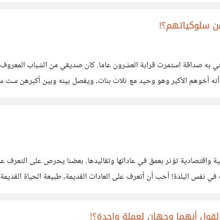
الكتاب،
عن سلوكياتهم؟!
ي به صداقة استمرت قرابة العشرون عاما. كان صديقي من الشباب المعروف ع
ه أخوهم الأكبر وهو وحيد مع ثلاث بنات، ويفصل بينه وبين أكبرهن ست س
يل أخباره إلى والدته من
ة واقتصادية تؤثر بعمق في عاداتها وتقاليدها. بعضنا يحرص على التعرف ع
في نفس البلدة! أحب أن أتعرف على العادات القديمة، طبيعة الحياة القديمة، 
جذور، وتاريخ تلك الجذور وأصولها الجغرافية،
القول أنهما وجهان لعملة واحدة؟!