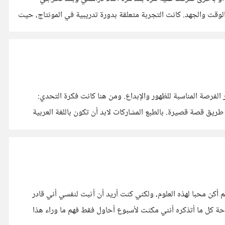
بطبيعة الحال. جربت التعليم الإلكتروني بعد فترة الكلية في الحقيقة، ولكني لم أستمتع بها، على العكس أعتقد أنها قد سلبت مني الكثير من الوقت والجهد. كانت التجربة متعلقة بدورة تدريبية في المونتاج، حيث
مرحبا بكم أصدقائي الحسوبيين، لاحظت أن معظمنا إما أنه قد شارك بالفعل في مسابقات أدبية قبل ذلك، أو أنه يهوى الأمر بشكل عام وينتظر الفرصة المناسبة للظهور والإبداع. ومن هنا كانت فكرة التحدي:
ستكون هناك مساهمة أسبوعية قصيرة جدا، تحوى حكمة حياتية أو مثل شعبي دارج، والمطلوب أن يقوم كل منا بالتعبير عن هذه المقولة عن طريق قصة قصيرة. بالطبع المشاركات لابد أن تكون باللغة العربية
 أكن محبا لهذه العلوم، ولكني كنت أريد أن أثبت لنفسي أني قادر
ة كل ما أتذكره أنني مكثت لأسبوع أحاول فقط فهم ما وراء هذا