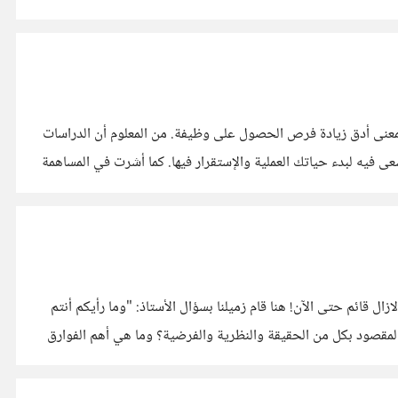
ناقشنا في مساهمة سابقة أهم الأسباب التي قد تدفعنا لاستكمال الدراسات العليا، لاحظت أن السبب الأكثر انتشارا هو البحث عن وظيفة، أو بمعنى أدق زيادة فرص الحصول على وظيفة. من المعلوم أن الدراسات
العليا لا يمكن الخوض فيها قبل إنهاء الدراسة الأكاديمية الجامعية، وبالتالي فأنت تقدم على تلك الخطوة في الوقت الذي من المفترض أنك تسعى فيه لبدء حياتك العملية والإستقرار فيها. كما أشرت في المساهمة
https://io.hsoub.co-
%D8
%D9%84%D8%A7%D8%B3%D8%AA%D9
في أحد محاضرات الدراسات العليا، تطرق الأستاذ لموضوع كروية الأرض، وأشار إلى أن البعض يعتقد بأنها مسطحة وأن الجدل بين الفريقين لازال قائم حتى الآن! هنا قام زميلنا بسؤال الأستاذ: "وما رأيكم أنتم
في هذا الأمر أستاذنا؟" وكان رد الأستاذ: "أنت تطلب مني أن أتناقش في الأمر وكأنه مجرد نظرية، الحقائق لا تُناقش"! انتهى الحوار. ترى ما المقصود بكل من الحقيقة والنظرية والفرضية؟ وما هي أهم الفوارق