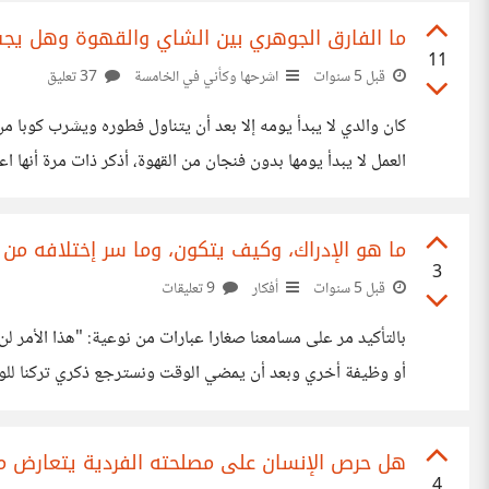
ما الفارق الجوهري بين الشاي والقهوة وهل يجب ا
11
قبل 5 سنوات
اشرحها وكأني في الخامسة
37 تعليق
كان والدي لا يبدأ يومه إلا بعد أن يتناول فطوره ويشرب كوبا
العمل لا يبدأ يومها بدون فنجان من القهوة، أذكر ذات مرة أنها
الملاحظ أن كليهما لا يستطيع أن يستبدل
ما هو الإدراك، وكيف يتكون، وما سر إختلافه من
3
قبل 5 سنوات
أفكار
9 تعليقات
الشعور بالارتياح؟! حسب رأيي الشخصي، الجواب هو لا. ولكن نظرتنا
هل حرص الإنسان على مصلحته الفردية يتعارض مع
4