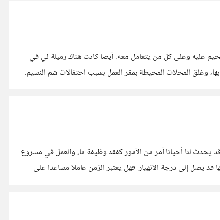
جحيم عليه وعلى كل من يتعامل معه. أيضا كانت هناك زميلة لي في
 بها، وغلق المحلات المحيطة بمقر العمل بسبب احتفالات شم النسيم.
التأكيد مر على مسامعنا صغارا عبارات من نوعية: "هذا الأمر لن تدركه الآن، ستدرك معنى ذلك عندما تكبر، لابد أن تدرك ما تقول ........إلخ". قد يحدث لنا أحيانا أمر من الأمور كفقد وظيفة ما، والعمل في مشروع
أو وظيفة أخري وبعد أن يمضي الوقت ونسترجع ذكري تركنا للوظيفة نشعر بالراحة، بالرغم من أن الشعور المصاحب للفصل من الوظيفة وقتها قد يصل إلى درجة الانهيار. فهل يعتبر الزمن عاملا مساعدا على