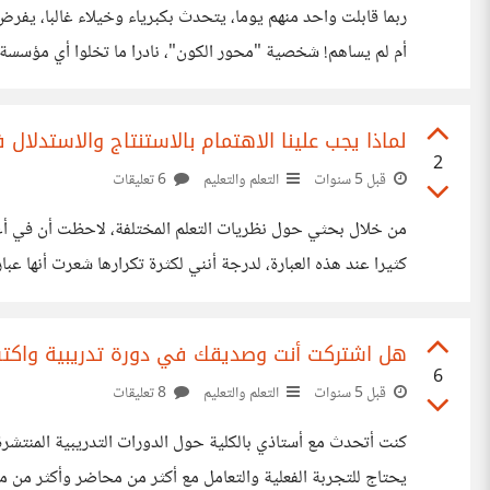
ربما قابلت واحد منهم يوما، يتحدث بكبرياء وخيلاء غالبا، يفر
أم لم يساهم! شخصية "محور الكون"، نادرا ما تخلوا أي مؤسسة 
تقطع علاقتك بمثلها فورا. والبعض يرى أنها إيجابية بناءة ولديها
لماذا يجب علينا الاهتمام بالاستنتاج والاستدلال 
2
قبل 5 سنوات
التعلم والتعليم
6 تعليقات
ساعات من الآن، وبينما كنت أستمع لأحد البرامج الإذاعية، سم
هل اشتركت أنت وصديقك في دورة تدريبية واكتشف
6
قبل 5 سنوات
التعلم والتعليم
8 تعليقات
كنت أتحدث مع أستاذي بالكلية حول الدورات التدريبية المنتشر
يحتاج للتجربة الفعلية والتعامل مع أكثر من محاضر وأكثر من مؤ