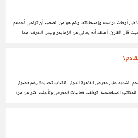
ا في أوقات دراسته وإمتحاناته، وكم هو من الصعب أن تراعي أحدهم،
يث قال القارئ: أعتقد أنه يعاني من الزهايمر وليس الخرف! هذا
قادم؟
كانت الضجة التي تحدث في يناير من كل عام حول معرض الكتاب تثير انتباهي، أحب معارض الكتب في العموم، ولكني لا أفهم سر هذا التزاحم الشديد على معرض القاهرة الدولي للكتاب تحديدا! رغم فضولي
هذا إلا إنني لم أقرر الذهاب يوما، لا أحب الزحام، ولا أحب أن أطلع على الكتب وسط كثافة من البشر، لذلك أفضل المعارض الموسمية، أو ألجأ للمكاتب المتخصصة. توقفت فعاليات المعرض وتأجلت أكثر من مرة