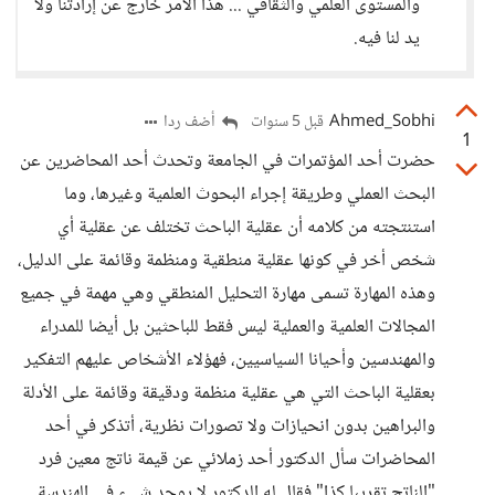
والمستوى العلمي والثقافي ... هذا الامر خارج عن إرادتنا ولا
يد لنا فيه.
Ahmed_Sobhi
أضف ردا
قبل 5 سنوات
1
حضرت أحد المؤتمرات في الجامعة وتحدث أحد المحاضرين عن
البحث العملي وطريقة إجراء البحوث العلمية وغيرها، وما
استنتجته من كلامه أن عقلية الباحث تختلف عن عقلية أي
شخص أخر في كونها عقلية منطقية ومنظمة وقائمة على الدليل،
وهذه المهارة تسمى مهارة التحليل المنطقي وهي مهمة في جميع
المجالات العلمية والعملية ليس فقط للباحثين بل أيضا للمدراء
والمهندسين وأحيانا السياسيين، فهؤلاء الأشخاص عليهم التفكير
بعقلية الباحث التي هي عقلية منظمة ودقيقة وقائمة على الأدلة
والبراهين بدون انحيازات ولا تصورات نظرية، أتذكر في أحد
المحاضرات سأل الدكتور أحد زملائي عن قيمة ناتج معين فرد
"الناتج تقريبا كذا" فقال له الدكتور لا يوجد شيء في الهندسة