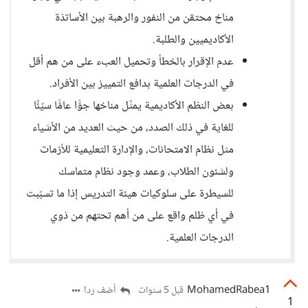
مناخ محتقن من النفور والرهبة بين الأساتذة
الأكاديميين والطلبة.
عدم الإقرار بالخطأ وتحميل العبء على من هم أقل
في الدرجات العلمية بدافع التمييز بين الأفراد.
بعض النظم الأكاديمية يمثّل مناخها جوًّا عامًّا سيّئًا
للغاية في ذلك الصدد، من حيث العديد من الأشياء
مثل نظام الامتحانات، والإدارة التعليمية للأزمات
ولشئون الطلاب، وعمد وجود نظام متماسك
للسيطرة على سلوكيات هيئة التدريس إذا ما تسبّبت
في أي ظلم واقع على من أهم تحتهم من ذوي
الدرجات العلمية.
MohamedRabea1
أضف ردا
قبل 5 سنوات
1