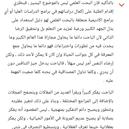
بالتأكيد فإن البحث العلمي ليس بالموضوع اليسير ، فبنظري
إقدام الطلبة على إكمال دراساتهم في برامج الدراسات العليا أو أي
برامج اكاديمية متعلقة بالبحث العلمي لهو دليل استعداد على
بذل الجهد الكثير ورغبة لمزيد من التعلم بل وتحقيق الرضا
الذاتي لأن الباحث دائما ما يحاول مجاراة هذا العالم الكبير وما
يحدث فيه من تطورات واختراعات فهو دائما ما يحاول جمع
المعرفة في كل جوانب الحياة وإن كان لا يمكن لأحد ذلك ، ولكن
إرضاء النفس أمر ليس سهلاً ، فالباحث يدخل حيز التنافس دون
أن يدري ، وكلما تناول المصداقية في بحثه كلما صعبت المهمة
عليه .
الباحث يفكر كثيراً ويقرأ العديد من المقالات ويتصفح المجلات
بالإضافة إلى المراجع المختلفة ، وبناءً على ذلك تتغير عقليته
وتتطور ويصبح دائم التفكير بمنهجية ، ليس المقصود أنه يفكر
بصلابة أو يصبح عديم المرونة في الأمور الحياتية ، ولكن يفكر
بعقلانية حينما تعرف العقلانية ، ويتسطيع التصرف في شتى