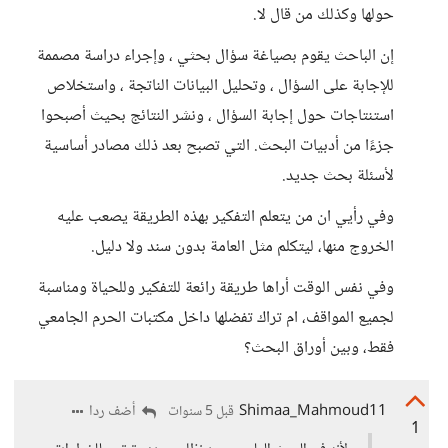
حولها وكذلك من قال لا.
إن الباحث يقوم بصياغة سؤال بحثي ، وإجراء دراسة مصممة
للإجابة على السؤال ، وتحليل البيانات الناتجة ، واستخلاص
استنتاجات حول إجابة السؤال ، ونشر النتائج بحيث أصبحوا
جزءًا من أدبيات البحث. التي تصبح بعد ذلك مصادر أساسية
لأسئلة بحث جديد.
وفي رأيي ان من يتعلم التفكير بهذه الطريقة يصعب عليه
الخروج منها، ليتكلم مثل العامة بدون سند ولا دليل.
وفي نفس الوقت أراها طريقة رائعة للتفكير وللحياة ومناسبة
لجميع المواقف، ام تراك تفضلها داخل مكتبات الحرم الجامعي
فقط، وبين أوراق البحث؟
Shimaa_Mahmoud11
أضف ردا
قبل 5 سنوات
1