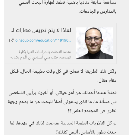
مساهمة سابقة مناديا بأهمية تعلمنا لمهارة البحث العلمي
بالمدارس والجامعات.
لماذا لا يتم تدريس مهارات البحث العلمي بالمدارس والجامعات؟! - حسوب I/O
io.hsoub.com/education/119190...
عندما التحقت بالدراسات العليا بكلية
الهندسة، طلب مني أستاذي أن أقوم بكتابة
بحث مصغر أشرح فيه
ولكن تلك الطريقة لا تصلح في كل وقت بطبيعة الحال، فلكل
مقام مقال.
فمثلاً عندما أحدثك عن أمر حياتي، أو أخبرك برأيي الشخصي
في مسألة ما، ما الذي يدعوني أصلاً للبحث عن ما يدعم وجهة
نظري في المجتمع العلمي؟!
لو كل النظريات العلمية الحديثة تعرضت لذلك في مهدها، لما
حدث تطور بالأساس، أليس كذلك؟