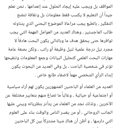
المواقف بل ويجب عليه إيجاد الحلول عند إنعدامها ، نحن نعلم
جيداً أن التعليم لا يكسب فقط معلومات بل وثقافة تنضج
التفكير ، بالطبع يجب مراعاة الموضوع البحثي الذي يتناوله
طالب الماجستير ، وهناك العديد من العوامل المهمة التي يجب
توافرها حتى يحقق هدف ما وبالتالي يكون البحث هادفاً لا
مجرد نيل درجة علمية لنيل وظيفة أو راتب ، ولكن بصفة عامة
مهارات البحث العلمي كتحليل البيانات وجمع المعلومات وتنقيحها
تؤثر في شخصية الباحث ، بل وفي العديد من البحوث يكون
إبداء الرأي الشخصي مهماً لاضفاء طابع خاص .
العديد من العلماء أو الباحثين المشهورين يكون لهم آراء سياسية
أو اجتماعية أو حياتية ، وغالباً ما تصاغ منهم بتعابير مختلفة عن
الآخرين ، ولذلك نجد من العلماء من يتأثر بنظرياته ويبني عليها
الجانب الروحاني ، أو من يفسر الناس والوقت بناء على العلوم
التي دارسها ، و أظن أن هناك شيئا مشتركاً بين كل الباحثين