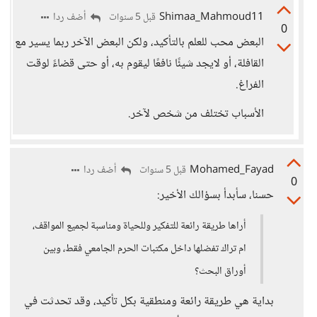
Shimaa_Mahmoud11
أضف ردا
قبل 5 سنوات
0
البعض محب للعلم بالتأكيد، ولكن البعض الآخر ربما يسير مع
القافلة، أو لايجد شيئًا نافعًا ليقوم به، أو حتى قضاءً لوقت
الفراغ.
الأسباب تختلف من شخص لآخر.
Mohamed_Fayad
أضف ردا
قبل 5 سنوات
0
حسنا، سأبدأ بسؤالك الأخير:
أراها طريقة رائعة للتفكير وللحياة ومناسبة لجميع المواقف،
ام تراك تفضلها داخل مكتبات الحرم الجامعي فقط، وبين
أوراق البحث؟
بداية هي طريقة رائعة ومنطقية بكل تأكيد، وقد تحدثت في