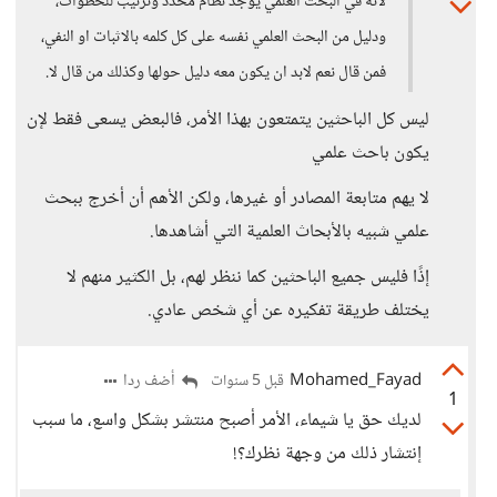
لأنه في البحث العلمي يوجد نظام محدد وترتيب للخطوات،
ودليل من البحث العلمي نفسه على كل كلمه بالاثبات او النفي،
فمن قال نعم لابد ان يكون معه دليل حولها وكذلك من قال لا.
ليس كل الباحثين يتمتعون بهذا الأمر، فالبعض يسعى فقط لإن
يكون باحث علمي
لا يهم متابعة المصادر أو غيرها، ولكن الأهم أن أخرج ببحث
علمي شبيه بالأبحاث العلمية التي أشاهدها.
إذًا فليس جميع الباحثين كما ننظر لهم، بل الكثير منهم لا
يختلف طريقة تفكيره عن أي شخص عادي.
Mohamed_Fayad
أضف ردا
قبل 5 سنوات
1
لديك حق يا شيماء، الأمر أصبح منتشر بشكل واسع، ما سبب
إنتشار ذلك من وجهة نظرك؟!