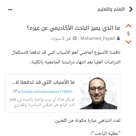
التعلم والتعليم
ما الذي يميز الباحث الأكاديمي عن غيره؟
5
Mohamed_Fayad
قبل 5 سنوات
ناقشنا الأسبوع الماضي أهم الأسباب التي قد تدفعنا لاستكمال
الدراسات العليا بعد انتهاء دراستنا الجامعية بالكلية:
ما الأسباب التي قد تدفعنا لاستكمال الدراسات العليا؟! - حسوب I/O
io.hsoub.com/education/119843...
لم يكن هناك أي سبب واضح بالنسبة لي، فقط
كنت الرابع على فرقتي الدراسية، وتقديري
جيد
لفت انتباهي عبارة مكونة من كلمتين:
"عقلية الباحث"!