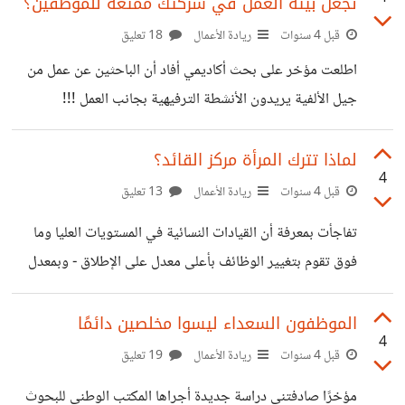
تجعل بيئة العمل في شركتك ممتعة للموظفين؟
الأعمال أن يفهموا أن إنجاز الأمور مع فريق موزع لا يتعلق فقط
برغبتهم في العمل. وإنما يتطلب من الإدارة عن بعد أن تقفز فوق
قبل 4 سنوات
ريادة الأعمال
18 تعليق
بعض العقبات. من أفضل النصائح لإدارة الموظفين عن بعد هي
اطلعت مؤخر على بحث أكاديمي أفاد أن الباحثين عن عمل من
جيل الألفية يريدون الأنشطة الترفيهية بجانب العمل !!!
بالتأكيدهذا الأمر يحتم على أصحاب العمل الذين يتطلعون إلى
توظيف الخريجين الجدد والاحتفاظ بهم أن يجعلوا متعة مكان
لماذا تترك المرأة مركز القائد؟
4
العمل "محورًا مركزيًا لجهود التوظيف". والمدهش أن نتائج
قبل 4 سنوات
ريادة الأعمال
13 تعليق
البحث صالحة للتطبيق حتى في وقت الركود الاقتصادي ، الذي
تفاجأت بمعرفة أن القيادات النسائية في المستويات العليا وما
تقل فيه فرص العمل وتزداد نسب البطالة. البحث قام به جون
فوق تقوم بتغيير الوظائف بأعلى معدل على الإطلاق - وبمعدل
دبليو ميشيل، دكتوراه ، أستاذ مساعد في الإدارة في جامعة
أعلى من الرجال في القيادة ، كنت أظن أن المرأة العاملة قطعت
لويولا بولاية ماريلاند، ونشرته
شوطا طويلا في تمكين وضعها، فإذا بتقرير McKinsey & Co's
الموظفون السعداء ليسوا مخلصين دائمًا
4
Women in the Workplace 2022يوضح لنا أن العكس
قبل 4 سنوات
ريادة الأعمال
19 تعليق
صحيح تماما نتائج التقرير لقد جاءت من دراسة استقصائية
مؤخرًا صادفتني دراسة جديدة أجراها المكتب الوطني للبحوث