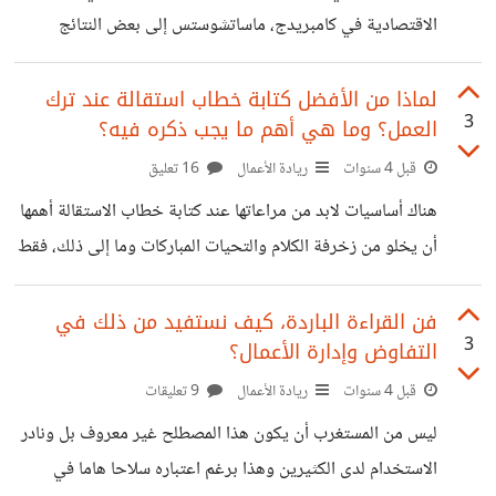
شملت أكثر من 40 ألف موظفة في 333 منظمة وبعد مقابلات
الاقتصادية في كامبريدج، ماساتشوستس إلى بعض النتائج
مع نساء من مختلف الهويات. ووفقًا لـ "ميرا برانكو" ، مؤلفة
المدهشة حول العلاقة بين تحقيق سعادة العاملين وعلاقة ذلك
بإخلاصهم للشركات التي يعملون فيها، إلى جانب بعض الخطوات
لماذا من الأفضل كتابة خطاب استقالة عند ترك
3
العمل؟ وما هي أهم ما يجب ذكره فيه؟
العملية لتحقيق ذلك. الدراسة قام فيها أربعة أساتذة اقتصاد -
ثلاثة من كندا وواحد من كوريا الجنوبية – بتحليل ردود 38000
قبل 4 سنوات
ريادة الأعمال
16 تعليق
عامل على استطلاع جالوب هيلثويز اليومي، وهو مسح يومي
هناك أساسيات لابد من مراعاتها عند كتابة خطاب الاستقالة أهمها
لمئات من أماكن العمل في مجالات مختلفة. من بين الأسئلة
أن يخلو من زخرفة الكلام والتحيات المباركات وما إلى ذلك، فقط
الواردة في الاستطلاع سؤالان مهمان: أحدهما يتعلق
علينا أن نذكر المنصب الذي سنستقيل منه وتاريخ السريان. وعلى
الرغم من أننا ربما نشارك رئيسنا في العمل أسباب المغادرة ، إلا أننا
فن القراءة الباردة، كيف نستفيد من ذلك في
3
التفاوض وإدارة الأعمال؟
لسنا بحاجة إلى وصفها هنا - فالإبقاء على البساطة أمر جيد تمامًا.
مثلا: عزيزي ... (اسم رئيسك) ، يرجى قبول هذه الرسالة كإخطار
قبل 4 سنوات
ريادة الأعمال
9 تعليقات
رسمي بأنني أستقيل من منصبي كـ [اسم الوظيفة] مع [اسم
ليس من المستغرب أن يكون هذا المصطلح غير معروف بل ونادر
الشركة]. سيكون آخر
الاستخدام لدى الكثيرين وهذا برغم اعتباره سلاحا هاما في