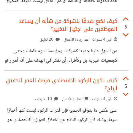
هذه المقولة خاطئة أو ظالمة أو على الأقل ليست دقيقة. صحيح
أن التغيير أمر ثابت في كل مؤسسة تقريبا، ولكن الغريب أن
الموظفين يكونون هم الخصم الأول للتغيير. لقد شدت انتباهي
كيف نضع هدفًا للشركة من شأنه أن يساعد
6
الموظفين على اجتياز التغيير؟
مؤخرا إحصائية تفيد بأن معدلات النجاح في شركات Fortune
1000 أقل بكثير من 50٪ ؛ يقول البعض إنها تصل إلى 20٪.
قبل 4 سنوات
ريادة الأعمال
20 تعليق
والسبب هو السيناريو المألوف للغاية، حيث يتحدث قادة الشركة
من السهل علينا جميعا كشركات ومؤسسات ومنظمات وحتى
عن إدارة الجودة الشاملة أو تقليص
كجمعيات خيرية بل وكأفراد، أن نفكر في الهدف على أنه أمر رائع
ومصدر إلهام ولكن أهمية الهدف الحقيقية تكمن في منحنا القدرة
على التغيير.فإذا لم يكن هناك تغيير في حياتنا فهذا يعني أنه
كيف يكون الركود الاقتصادي فرصة العمر لتحقيق
5
أرباح؟
ليس لدينا هدف، أليس كذلك؟ بالنسبة لعالم الأعمال، لطالما
تثيرني الدراسات والأبحاث التي تتحدث عن مثل هذا الامر، فمثلًا
قبل 4 سنوات
المال والأعمال
10 تعليقات
أظهر مسح لشركة Bain & Company شمل ما يقرب من
على عكس ما يتوقع الجميع فإن فترات الركود ليست كلها أخبارًا
1،000 موظف عالمي في الشركات من جميع الأحجام، أنه من
سيئة. وذلك لأن الركود الناتج عن اختلال التوازن الاقتصادي هو
نفسه الذي سوف يقود إلى تصحيحه، من خلال القضاء على سوء