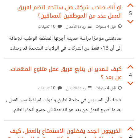
تخصيص رأس المال الاستثماري وإعادة الأسواق إلى أدنى
لو أنك صاحب شركة، هل ستتجه لتضم لفريق
5
العمل عدد من الموظفين المعاقين؟
مستوياتها، الأمر الذي يمهد الطريق للانتعاش في نهاية المطاف
وتجديد أسس النمو الاقتصادي. جميعنا يعلم ما الذي أدى إليه
قبل 4 سنوات
ريادة الأعمال
10 تعليقات
الركود الذي حدث في الفترة من 1981 إلى 1982، عندما
صادفتني مؤخرًا دراسة حديثة أجرتها المنظمة الوطنية للإعاقة
انخفض معدل التضخم من 11٪ في يونيو 1979 إلى 5٪ بحلول
إلى أن 13٪ فقط من الشركات في الولايات المتحدة قد وصلت
إلى هدف وزارة العمل المتمثل في تمثيل الإعاقة بنسبة 7٪ في
القوى العاملة لديها. ويبدو أنّ صحيفة وول ستريت جورنال
كيف للمدير ان يتابع فريق عمل متنوع المهمات،
4
عن بعد ؟
تناولت قصة ناثان مورت ، موظف في Gordon Food
Service الذي يقوم بعمله بإتقان برغم أن لديه شكل عالي الأداء
قبل 4 سنوات
ريادة الأعمال
10 تعليقات
من التوحد. على الرغم من المزايا التي يمكن للأشخاص ذوي
لا شك أن المديرين في حاجة لطرق وأدوات لمراقبة سير العمل ،
الإعاقة تقديمها لأرباب العمل ، فإن العديد من الشركات ترفض
بعدما أصبح العمل عن بعد هو القاعدة في جميع أنحاء العالم.
توظيف
ووفقًا لبيانات العديد من البحوث أنه من المحتمل أن يظل جزءًا
كبيرًا من حياتنا. واستمرار العمل عن بعد يعني أنه من المهم لقادة
الخريجون الجدد يفضلون الاستمتاع بالعمل، كيف
4