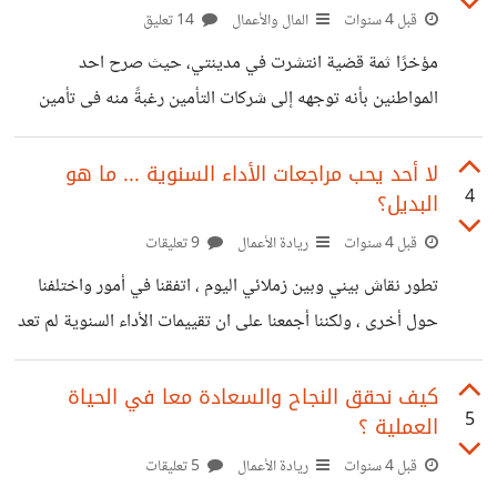
والنساء الممكنات والمعاقين ورواد الاعمال ... والقائمة تطول
قبل 4 سنوات
المال والأعمال
14 تعليق
وتطول إلى ما لا نهاية، ولكني لم أفز ابدا بأي جائزة فيا ترى
مؤخرًا ثمة قضية انتشرت في مدينتي، حيث صرح احد
لماذا؟ لقد كنت طالبة متفوقة وأحسبني ام مثالية ايضا ،
المواطنين بأنه توجهه إلى شركات التأمين رغبةً منه فى تأمين
مستقبل أبنائه وهو من محدودي الدخل ولا يملك سوى راتبه
الشهرى المتواضع، لذلك قام بشراء وثيقة تأمين لكل واحد من
لا أحد يحب مراجعات الأداء السنوية ... ما هو
4
البديل؟
ابنائه لكى يحصلوا على مبلغ مناسب فى المستقبل عند نهاية
فترة التأمين تعينهم على تدبير نفقات تعليمهم وزواجهم. والغريب
قبل 4 سنوات
ريادة الأعمال
9 تعليقات
في الموضوع ان القسط التأميني الذى يسده كل شهر يوازى ثمن
تطور نقاش بيني وبين زملائي اليوم ، اتفقنا في أمور واختلفنا
عدد من علب السجائر شهريا لذا فهو لا يشعر بعبء فى
حول أخرى ، ولكننا أجمعنا على ان تقييمات الأداء السنوية لم تعد
مجدية ولابد من استبدالها بطرق اكثر عدالة ودقة. ووفقًا لمنظمة
WorldatWork ، فقد تخلت بعض الشركات الكبرى عن
كيف نحقق النجاح والسعادة معا في الحياة
5
العملية ؟
تقييمات الاداء السنوية ، ومنها : Adobe Inc. و Accenture ،
كما علقت 15 ٪ من المنظمات تقييمات الأداء مع ارتفاع عدد
قبل 4 سنوات
ريادة الأعمال
5 تعليقات