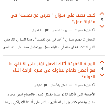
الإيجابي هو
ملحقات الادوات الكهربائية بنمو الطلب العالمي الأعلى وهو
23.418%، ووفقًا للبيانات الواردة فإن الكلمات الرئيسية تدور
كيف تجيب على سؤال "أخبرني عن نفسك" في
5
مقابلة عمل؟
حول مصطلح "ملحقات أدوات الطاقة Power tool
accessories" بواقع 27100 عملية بحث شهريًا، وهذا يعني
قبل 4 سنوات
ريادة الأعمال
16 تعليق
أنها تجارة رائجة لمن يحب هذا النوع من المنتجات، يمكنه بيع
البعض لا يهتم بسؤال "أخبرني عن نفسك" ، هذا السؤال الغامض
الملحقات لأي أدوات كهربائية والترويج لها على الانترنت مثل:
الذي لا تكاد تخلو منه أي مقابلة عمل، ويتعامل معه على انه كاسر
المثاقب الكهربائية والمحركات والمناشير الكهربائية ... وغيرها.
الجليد والغرض منه إثارة محادثة غير رسمية لتعريف نفسه ليس
الامر المثير للدهشة والغرابة
أكثر من ذلك. ولكن الخبراء يؤكدون أن هذا السؤال على بساطته
الوجبة الخفيفة أثناء العمل تؤثر على الانتاج، ما
4
هو أفضل طعام نتناوله في فترة الراحة اثناء
يميل إلى إرباك المرشحين والتعرف على ما إذا كان المرشح
الدوام؟
شخص واثق ويتصرف بشكل جيد تحت الضغط ومنتبه لمؤهلات
قبل 4 سنوات
المال والأعمال
تعليقان
المنصب الذي يتقدم له ام لا. وينصحون أن تكون الاجابة موجزة
ومباشرة لا تطول أكثر من
الأطعمة التي نأكلها تؤثر علينا بشكل كبير ، فالطعام ليس مجرد
مذاق وتفضيلات. بل إن له تأثير مباشر على أدائنا الإدراكي ، وهذا