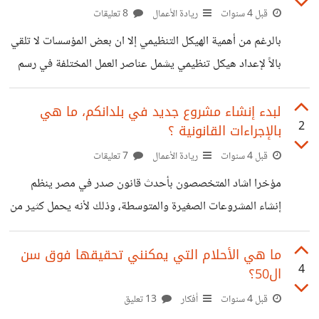
يتحول إلى تذكر وجلب كل الأشياء المحزنة. فنجد البعض يفقد
قبل 4 سنوات
ريادة الأعمال
8 تعليقات
أعصابه أو يتفاعل بشكل سيء مع المضايقات البسيطة. وهناك من
بالرغم من أهمية الهيكل التنظيمي إلا ان بعض المؤسسات لا تلقي
يحول الخلافات الصحية
بالاً لإعداد هيكل تنظيمي يشمل عناصر العمل المختلفة في رسم
بياني يساعد في شرح كيفية توافق هذه العناصر معًا ككل ، من
أجل تحقيق هدف تنظيمي. الخبراء يؤكدون ان طريقة تكوين
لبدء إنشاء مشروع جديد في بلدانكم، ما هي
2
بالإجراءات القانونية ؟
الهيكل التنظيمي تخبرنا بما يفعله الموظفون من أدوار
ومسؤوليات ومهام كل موظف وكيفية تخصيص المهام، وسوف
قبل 4 سنوات
ريادة الأعمال
7 تعليقات
يقودنا ذلك إلى معرفة ما إذا كنا في حاجة لتعيين موظفين جدد
مؤخرا اشاد المتخصصون بأحدث قانون صدر في مصر ينظم
لأن الموظفين الحاليين لديهم من المسئوليات ما يفوق سعة
إنشاء المشروعات الصغيرة والمتوسطة، وذلك لأنه يحمل كثير من
الوقت
التيسيرات للمهتمين من الشباب والمستثمرين المهتمين بهذا النوع
من المشروعات، ويظهر ذلك جليا من الإرشادات الواسعة التي
ما هي الأحلام التي يمكنني تحقيقها فوق سن
4
ال50؟
أوردها القانون والاليات المرنة والمفصلة لتسهيل إقامة وإدارة
المشروعات المتوسطة والصغيرة ومتناهية الصغر. في ظل هذا
قبل 4 سنوات
أفكار
13 تعليق