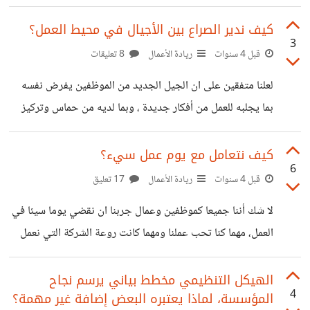
العديد من مجالات الحياة. لكن ماذا نقصد به؟ القراءة الباردة هي
فن من فنون استخراج المعلومات من الأشخاص في النقاشات عن
كيف ندير الصراع بين الأجيال في محيط العمل؟
3
طريق طرح أسئلة أو احتمالات عامة ، على الأغلب من المتوقع
قبل 4 سنوات
ريادة الأعمال
8 تعليقات
حدوثها ثم تحليل لغة جسد الطرف الثاني واستجاباته للحديث
لعلنا متفقين على ان الجيل الجديد من الموظفين يفرض نفسه
بالإضافة إلى عمره وملابسه وتسريحة شعره وجنسه ودينه أو
بما يجلبه للعمل من أفكار جديدة ، وبما لديه من حماس وتركيز
عرقه ومستوى تعليمه وطريقة حديثه ومكانته وما إلى ذلك.
على تحقيق الأهداف وبما يملكه من رغبة مشتعلة لتحقيق الذات.
وعادةً
أما الجيل المخضرم في العمل فهو الأكثر خبرة وهو من بنى
كيف نتعامل مع يوم عمل سيء؟
6
الشركة على اكتافه وصنع تاريخها يوما بيوم ومن هنا تأتي صعوبة
قبل 4 سنوات
ريادة الأعمال
17 تعليق
إدارة القوى العاملة متعددة الأجيال لأنها تواجه العديد من وجهات
لا شك أننا جميعا كموظفين وعمال جربنا ان نقضي يوما سيئا في
النظر والخبرات والقيم والأهداف المختلفة وهو ما يشكل تحديًا
العمل، مهما كنا تحب عملنا ومهما كانت روعة الشركة التي نعمل
تنظيميًا فريدًا لقادة الشركات والمديرين والمتخصصين في
بها ومهما كان تفاعلنا متناغما مع وظيفتنا وزملاءنا، لابد اننا في
مرحلة ما واجهنا هذا اليوم الذي نتحدث عنه الان !! والمؤسف
الهيكل التنظيمي مخطط بياني يرسم نجاح
4
المؤسسة، لماذا يعتبره البعض إضافة غير مهمة؟
في هذا الأمر أننا بشكل عام عندما نواجه موقفا سيئا فإن عقلنا