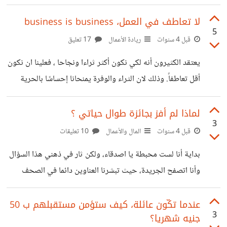
هو السبب في أن الطعام السيئ في الغداء يمكن أن يعرقل فترة
بعد الظهر بأكملها. نعلم جميعا ان كل شيء نأكله يتحول إلى
لا تعاطف في العمل، business is business
5
الجلوكوز الذي يوفر لنا الطاقة التي تحتاجها أدمغتنا للبقاء في
قبل 4 سنوات
ريادة الأعمال
17 تعليق
حالة تأهب. وعندما ينفد مستوى الجلوكوز لدينا ، نواجه صعوبة
يعتقد الكثيرون أنه لكي نكون أكثر ثراءا ونجاحا ، فعلينا ان نكون
في الحفاظ على تركيزنا ويقل انتباهنا. وهذا يفسر سبب صعوبة
أقل تعاطفاً. وذلك لان الثراء والوفرة يمنحانا إحساسًا بالحرية
التركيز على معدة فارغة.
والاستقلال عن الآخرين. وكلما قل اعتمادنا على الآخرين ، قل
اهتمامنا بمشاعرهم. وتؤكد وجهة النظر هذه ان بعض الصناعات ،
لماذا لم أفز بجائزة طوال حياتي ؟
3
مثل الخدمات المالية أو المهنية ، لا ترتبط بالتعاطف مطلقا.
قبل 4 سنوات
المال والأعمال
10 تعليقات
والعديد من المؤسسات الناجحة تلتزم بتنفيذ سيادة القانون
بداية أنا لست محبطة يا اصدقاء، ولكن ثار في ذهني هذا السؤال
والتعليمات الصارمة ولا تحاول فتح الباب للظروف الانسانية لدى
وأنا اتصفح الجريدة، حيث تبشرنا العناوين دائما في الصحف
العاملين والاستثناءات ... الخ، لأنها لو فعلت ذلك فلن تتمكن من
الورقية وعلى الانترنت بتكريم هذا وذاك وفوز هذه وتلك،
السيطرة
والمسابقات ومناسبات التكريم لا تنتهي ، بدءا من الام المثالية إلى
عندما تكّون عائلة، كيف ستؤمن مستقبلهم ب 50
3
جنيه شهريا؟
المهرجانات الفنية إلى حفظة القرأن الكريم وكذلك الرياضيين