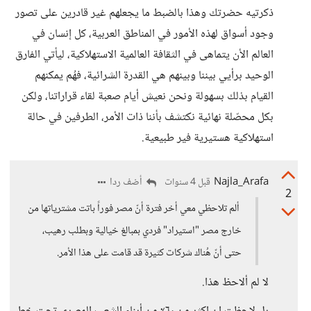
ذكرتيه حضرتك وهذا بالضبط ما يجعلهم غير قادرين على تصور
وجود أسواق لهذه الأمور في المناطق العربية، كل إنسان في
العالم الأن يتماهى في الثقافة العالمية الاستهلاكية، ليأتي الفارق
الوحيد برأيي بيننا وبينهم هي القدرة الشرائية، فهُم يمكنهم
القيام بذلك بسهولة ونحن نعيش أيام صعبة لقاء قراراتنا، ولكن
بكل محصّلة نهائية نكتشف بأننا ذات الأمر، الطرفين في حالة
استهلاكية هستيرية فير طبيعية.
Najla_Arafa
أضف ردا
قبل 4 سنوات
2
ألم تلاحظي معي أخر فترة أنّ مصر فوراً باتت مشترياتها من
خارج مصر "استيراد" فردي بمبالغ خيالية وبطلب رهيب،
حتى أنّ هُناك شركات كثيرة قد قامت على هذا الأمر.
لا لم ألاحظ هذا.