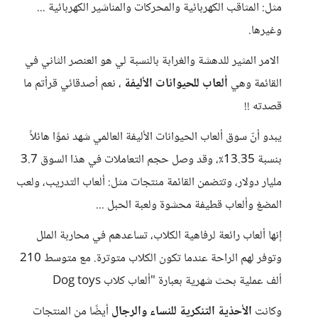
مثل: المثاقب الكهربائية والمحركات والمناشير الكهربائية ...
وغيرها.
الامر المثير للدهشة والغرابة بالنسبة لي هو العنصر الثاني في
القائمة وهي
ألعاب للحيوانات الأليفة
، نعم أصدقائي قرأتم ما
قصدته !!
يبدو أنّ سوق ألعاب الحيوانات الأليفة العالمي شهد نموًا هائلاً
بنسبة 13.35٪، وقد وصل حجم التعاملات في هذا السوق 3.7
مليار دولار، وتتضمن القائمة منتجات مثل: ألعاب التدريب، ولعب
المضغ وألعاب قطيفة محشوة ولعبة الحبل ...
إنها ألعاب رائعة لرفاهية الكلاب، تساعدهم في محاربة الملل
وتوفر لهم الراحة عندما تكون الكلاب متوترة. مع متوسط 210
ألف عملية بحث شهرية بعبارة "ألعاب كلاب Dog toys
وكانت
الأحذية التنكرية للنساء والرجال
أيضًا من المنتجات