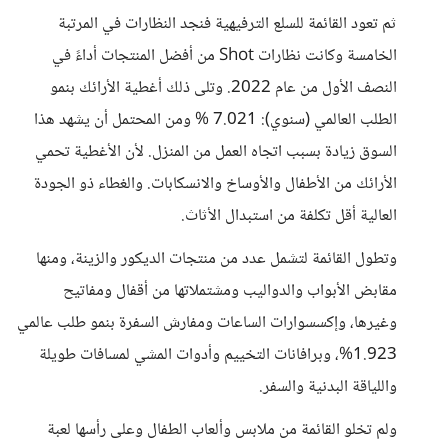
ثم تعود القائمة للسلع الترفيهية فنجد النظارات في المرتبة
الخامسة وكانت نظارات Shot من أفضل المنتجات أداءً في
النصف الأول من عام 2022. وتلى ذلك أغطية الأرائك بنمو
الطلب العالمي (سنوي): 7.021 % ومن المحتمل أن يشهد هذا
السوق زيادة بسبب اتجاه العمل من المنزل. لأن الأغطية تحمي
الأرائك من الأطفال والأوساخ والانسكابات. والغطاء ذو الجودة
العالية أقل تكلفة من استبدال الأثاث.
وتطول القائمة لتشمل عدد من منتجات الديكور والزينة، ومنها
مقابض الأبواب والدواليب ومشتملاتها من أقفال ومفاتيح
وغيرها، وإكسسوارات الساعات ومفارش السفرة بنمو طلب عالمي
1.923%، وبرافانات التخييم وأدوات المشي لمسافات طويلة
واللياقة البدنية والسفر.
ولم تخلو القائمة من ملابس وألعاب الطفال وعلى رأسها لعبة