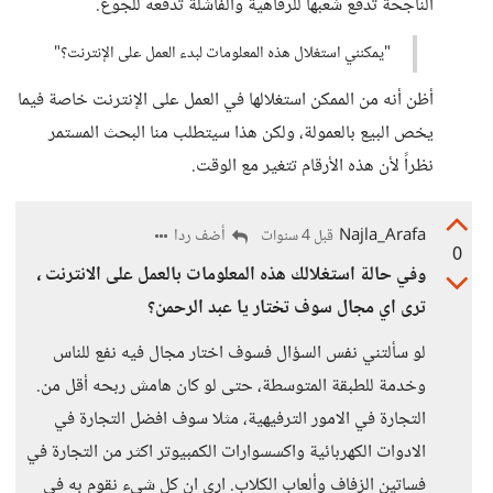
الناجحة تدفع شعبها للرفاهية والفاشلة تدفعه للجوع.
"يمكنني استغلال هذه المعلومات لبدء العمل على الإنترنت؟"
أظن أنه من الممكن استغلالها في العمل على الإنترنت خاصة فيما
يخص البيع بالعمولة، ولكن هذا سيتطلب منا البحث المستمر
نظراً لأن هذه الأرقام تتغير مع الوقت.
Najla_Arafa
أضف ردا
قبل 4 سنوات
0
وفي حالة استغلالك هذه المعلومات بالعمل على الانترنت ،
ترى اي مجال سوف تختار يا عبد الرحمن؟
لو سألتني نفس السؤال فسوف اختار مجال فيه نفع للناس
وخدمة للطبقة المتوسطة، حتى لو كان هامش ربحه أقل من.
التجارة في الامور الترفيهية، مثلا سوف افضل التجارة في
الادوات الكهربائية واكسسوارات الكمبيوتر اكثر من التجارة في
فساتين الزفاف وألعاب الكلاب. ارى ان كل شيء نقوم به في