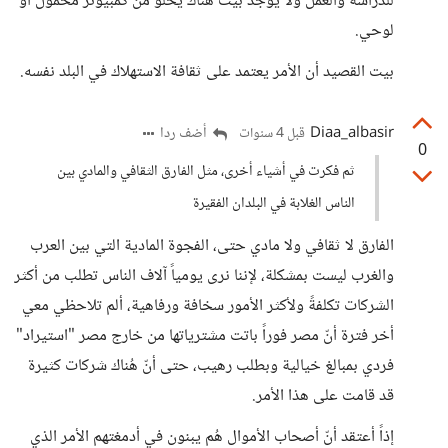
للدراسة والعمل ولا يوجد بيت هناك يخلو من كمبيوتر محمول أو
لوحي.
بيت القصيد أن الأمر يعتمد على ثقافة الاستهلاك في البلد نفسه.
Diaa_albasir
أضف ردا
قبل 4 سنوات
0
ثم فكرت في أشياء أخرى، مثل الفارق الثقافي والمادي بين
الناس الغلابة في البلدان الفقيرة
الفارق لا ثقافي ولا مادي حتى، الفجوة المادية التي بين العرب
والغرب ليست بمشكلة، لإننا نرى يومياً آلاف الناس تطلب من أكثر
الشركات تكلفةً ولأكثر الأمور سخافة ورفاهية، ألم تلاحظي معي
أخر فترة أنّ مصر فوراً باتت مشترياتها من خارج مصر "استيراد"
فردي بمبالغ خيالية وبطلب رهيب، حتى أنّ هُناك شركات كثيرة
قد قامت على هذا الأمر.
إذاً أعتقد أنّ أصحاب الأموال هُم يبنون في أدمغتهم الأمر الذي