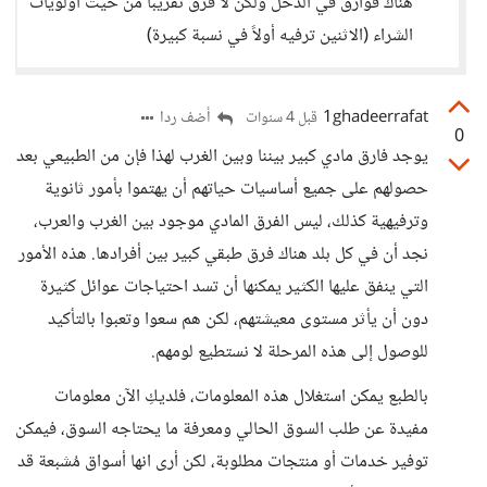
هناك فوارق في الدخل ولكن لا فرق تقريباً من حيث أولويات
الشراء (الاثنين ترفيه أولاً في نسبة كبيرة)
1ghadeerrafat
أضف ردا
قبل 4 سنوات
0
يوجد فارق مادي كبير بيننا وبين الغرب لهذا فإن من الطبيعي بعد
حصولهم على جميع أساسيات حياتهم أن يهتموا بأمور ثانوية
وترفيهية كذلك، ليس الفرق المادي موجود بين الغرب والعرب،
نجد أن في كل بلد هناك فرق طبقي كبير بين أفرادها. هذه الأمور
التي ينفق عليها الكثير يمكنها أن تسد احتياجات عوائل كثيرة
دون أن يأثر مستوى معيشتهم، لكن هم سعوا وتعبوا بالتأكيد
للوصول إلى هذه المرحلة لا نستطيع لومهم.
بالطبع يمكن استغلال هذه المعلومات، فلديكِ الآن معلومات
مفيدة عن طلب السوق الحالي ومعرفة ما يحتاجه السوق، فيمكن
توفير خدمات أو منتجات مطلوبة، لكن أرى انها أسواق مُشبعة قد