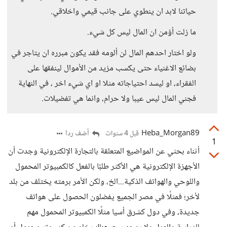
حياتنا لابد ان ينطوي على جانب قيمي واخلاقي.
ما زلت أؤمن ان المال ليس كل شيء.
ولو اختار احدهم المال لن ألومه فقد يكون مبرره ان يتاجر في
بضائع الاغنياء حتى يكسب مزيد من الأموال لينفقها على
الفقراء، او ليسد احتياجاته مثلا او اي شيء اخر ، في النهاية
فجني المال ليس عيبا ولا حرام، وانما هي تفضيلات.
Heba_Morgan89
أضف ردا
قبل 4 سنوات
1
أثناء بحثي عن المواضيع المتعلقة بالتجارة الإلكترونية وجدت أن
الأجهزة الإلكترونية هي الأكثر طلبًا بالفعل كالكمبيوتر المحمول
واللوحي والهواتف الذكية...الخ، ولكن الأمر برمته يختلف من بلد
لأخر؛ فمثلًا في مصر الجميع يفضلون الحصول على هواتف
جديدة، وفي دول كشرق أسيا مثلًا الكمبيوتر المحمول مهم