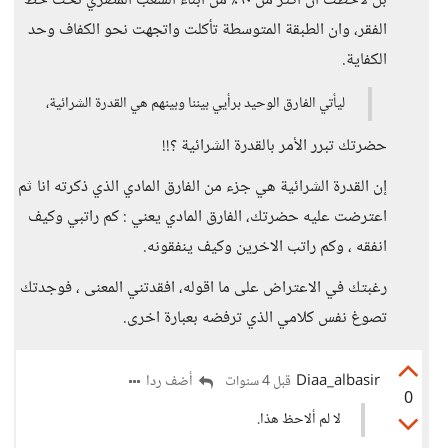
بل لاحظت ان اكثر من ٦٠٪ من أبناء الشعب المصري تحت خط
الفقر، وان الطبقة المتوسطة تأكلت واتجهت نحو الكفاف وحد
الكفاية.
ليأتي الفارق الوحيد برأيي بيننا وبينهم هي القدرة الشرائية،
حضرتك تبرر الأمر بالقدرة الشرائية ؟!!
إن القدرة الشرائية هي جزء من الفارق المادي الذي ذكرته انا ثم
اعترضت عليه حضرتك، الفارق المادي يعني : كم راتبي وكيف
انفقه ، وكم راتب الاخرين وكيف ينفقونه.
رغبتك في الاعتراض على ما اقوله، افقدتني المعنى ، فوجدتك
تصوغ نفس كلامي الذي ترفضه بعبارة اخرى.
Diaa_albasir
أضف ردا
قبل 4 سنوات
0
لا لم ألاحظ هذا.