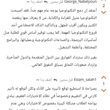
George_Nabelyoun
أضف ردا
قبل سنتين
2
أعتقد إن دمج التكنولوجيا بوجه عام مهم جداً، فقد أصبحت
التكنولوجيا مثيل للقراءة والكتابة، من لا يعرف عنها ينقصه
الكثير ويكون أقرب للجهل، وبالتأكيد الذكاء الاصطناعي أحد
فروع التكنولوجيا المهمة، كما يجب توفير أساس قوي للطلبة مثل
أساسيات البرمجة، والصناعات التكنولوجية وعملياتها، والبرامج
المختلفة، وأنظمة التشغيل.
بغير ذلك ستزداد الفوارق بين الدول المتقدمة والدول المتأخرة،
وتزداد صعوبات اللحاق بسباق التفوق العالمي.
Eslam_salah1
أضف ردا
قبل سنتين
1
بصراحة لا استطيع توقع تأثيره على الأداء ولكن أتوقع له تأثير
كارثي في التقييم وخصوصاً في نظام الإختبارات العقيم، ببلدي
يواجه الطلاب مشكلة كبيرة بخصوص الاختبارات وهي عدم