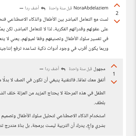
NoraAbdelaziem
أضف ردا
قبل سنة واحدة
2
لست مع التعامل المباشر بين الأطفال والذكاء الاصطناعي فنح
على عقولهم وقدراتهم الفكرية، لذا لا للتعامل المباشر، لك
في تفسير سلوك الأطفال وتصنيفهم وفقا لميولهم، يعني لا يتعد
وربما يكون أقرب في وجود أدوات ذكية تساعده ترفع إنتاجيت
مجهول
أضف ردا
قبل سنة واحدة
1
أتفق معك تمامًا، فالتقنية ينبغي أن تكون في الصف لا بدلًا 
الطفل في هذه المرحلة لا يحتاج المزيد من العزلة خلف الش
بلطف.
استخدام الذكاء الاصطناعي لتحليل سلوك الأطفال وتصميم 
بشري واعٍ، يدرك أن التربية ليست برمجة، بل بناءٌ متدرج تدع